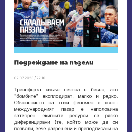
Подреждане на пъзели
02.07.2023 / 22:10
Трансферът извън сезона е бавен, ако
"бомбите" експлодират, малко и рядко.
Обяснението на този феномен е ясно.:
международният пазар е наполовина
затворен, екипните ресурси са рязко
диференцирани (те, който може да си
позволи, вече разрешени и преподписани на