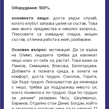
Оборудване: 100%.
основното нещо:
доста рядък случай,
когато клубът запазва целия си състав. Това
има много предимства и няколко въпроса..
Плюсовете са очевидни: гладка, мощен
състав, отлична работа в екип, разбиране.
Основен въпрос:
мотивация. Да се ​​върна
на Олимп, лидерите трябва да извлекат
нещо ново от себе си, растат. Това важи за
Панков, Семишева, Власова, Белогорцева.
Добавете в позната среда, в зоната на
комфорт, доста трудно. Соколов, Гората,
Ще бъде трудно Лихошерстов да изненада
с нещо, трябва да поддържаш нивото си,
което понякога е по-трудно. Още по-трудно
за „вечния” резервен Чесу, Шкулявичус,
Баранов. Отделно стои Денис Богдан, който
е заседнал в ротация, нека да го наричат ??