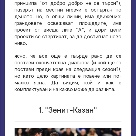
принципа "от добро добро не се търси"),
пазарът на местни играчи е остърган по
дъното. но, в общи линии, има движение:
грандовете освежават площадите, има
проект от висша лига "А", и дори цели
проекти се стартират, за да достигнат ново
ниво.
ясно, че все още е твърде рано да се
постави окончателна диагноза (и кой ще го
постави преди края на следващия сезон?),
но като цяло картината е повече или по-
малко ясна. Да видим, кой и как е
комплектуван и на какво може да разчита.
1. "Зенит-Казан"