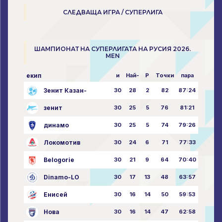
СЛЕДВАЩА ИГРА / СУПЕРЛИГА
ШАМПИОНАТ НА СУПЕРЛИГАТА НА РУСИЯ 2026.
MEN
екип
и
Най-
P
Точки
пара
Зенит Казан-
30
28
2
82
87:24
зенит
30
25
5
76
81:21
динамо
30
25
5
74
79:26
Локомотив
30
24
6
71
77:33
Belogorie
30
21
9
64
70:40
Dinamo-LO
30
17
13
48
63:57
Енисей
30
16
14
50
59:53
Нова
30
16
14
47
62:58