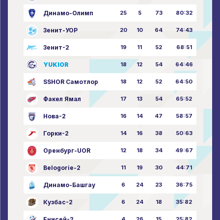
Динамо-Олимп
25
5
73
80:32
Зенит-УОР
20
10
64
74:43
Зенит-2
19
11
52
68:51
YUKIOR
18
12
54
64:46
SSHOR Самотлор
18
12
52
64:50
Факел Ямал
17
13
54
65:52
Нова-2
16
14
47
58:57
Горки-2
14
16
38
50:63
Оренбург-UOR
12
18
34
49:67
Belogorie-2
11
19
30
44:71
Динамо-Башгау
6
24
23
36:75
Кузбас-2
6
24
18
35:82
Енисей-2
4
26
15
25:82