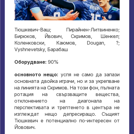
Тюшкевич-Ваш; Пирайнен-Литвиненко;
Бирюков, Йвович, Скримов, Шенкел;
Коленковски, Каюмов, Dougan, ?;
Vyshnevetsky, Барабаш
Оборудване:
90%
основното нещо:
успя не само да запази
основната двойка играчи, но и за укрепване
на линията на Скримов. На този фон, пълната
ротация на свързващите вещества,
отклонението на диагонала на
перспективата и трептенето в центъра не
изглеждат нещо депресиращо. Същият
Тюшкевич е потенциално по-интересен от
Йовович.