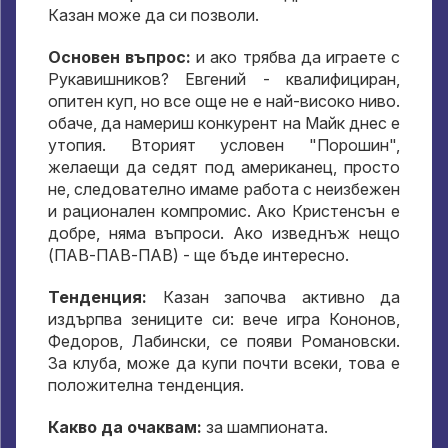
Казан може да си позволи.
Основен въпрос:
и ако трябва да играете с
Рукавишников? Евгений - квалифициран,
опитен куп, но все още не е най-високо ниво.
обаче, да намериш конкурент на Майк днес е
утопия. Вторият условен "Порошин",
желаещи да седят под американец, просто
не, следователно имаме работа с неизбежен
и рационален компромис. Ако Кристенсън е
добре, няма въпроси. Ако изведнъж нещо
(ПАВ-ПАВ-ПАВ) - ще бъде интересно.
Тенденция:
Казан започва активно да
издърпва зениците си: вече игра Кононов,
Федоров, Лабински, се появи Романовски.
За клуба, може да купи почти всеки, това е
положителна тенденция.
Какво да очаквам:
за шампионата.