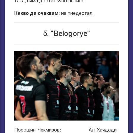
така, няма достатъчно лепило.
Какво да очаквам:
на пиедестал.
5. "Belogorye"
Порошин-Чекмизов; Ал-Хачдади-