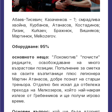
Абаев-Тисевич; Казаченков – ?; смрадлива
хвойна, Курбанов, Атанасов, Костадинов;
Лизик, Kurkaev, Бражнюк, Вишняков;
Мартинюк, Melkozerov.
Оборудване: 95%
основното нещо:
"Локомотив" "почисти"
редиците, освобождаване на много
възрастови позиции. Попълнение за сметка
на своите възпитаници плюс легионера
Мартин Атанасов, добре познат на старши
треньора. Отделно бих искал да отбележа
прехода на Мелкозеров, който най-накрая
излезе от Гребенников и ще получи игрово
време.
Основен въпрос:
кой ще бъде вторият