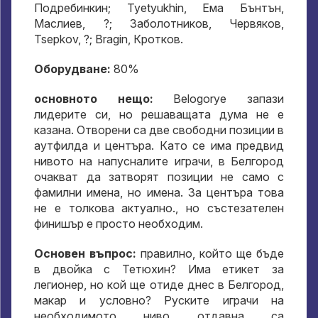
Подребинкин; Tyetyukhin, Ема Бънтън,
Маслиев, ?; Заболотников, Червяков,
Tsepkov, ?; Bragin, Кротков.
Оборудване:
80%
основното нещо:
Belogorye запази
лидерите си, но решаващата дума не е
казана. Отворени са две свободни позиции в
аутфилда и центъра. Като се има предвид
нивото на напусналите играчи, в Белгород
очакват да затворят позиции не само с
фамилни имена, но имена. За центъра това
не е толкова актуално., но състезателен
финишър е просто необходим.
Основен въпрос:
правилно, който ще бъде
в двойка с Тетюхин? Има етикет за
легионер, но кой ще отиде днес в Белгород,
макар и условно? Руските играчи на
необходимото ниво отдавна са