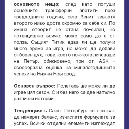
основното нещо:
след като потуши
основните трансферни апетити през
предходните години, сега Зенит завъртя
второто ниво доста скромно за себе си. По
имена отборът не стана по-силен, но
потенциално всичко може само да е от
полза. Същият Титик едва ли ще получи
много време за игра, но може да добави
отборен дух, това, което понякога липсваше
на Петър. обикновено, три от ASK -
своеобразна оценка на миналогодишните
успехи на Нижни Новгород.
Основен въпрос:
Полетаев ще може ли да
играе цял сезон. С и без него са две напълно
различни истории..
Тенденция:
в Санкт Петербург се опитват
да намерят баланс, изчислете формулата за
успех. Всички отделни елементи изглеждат