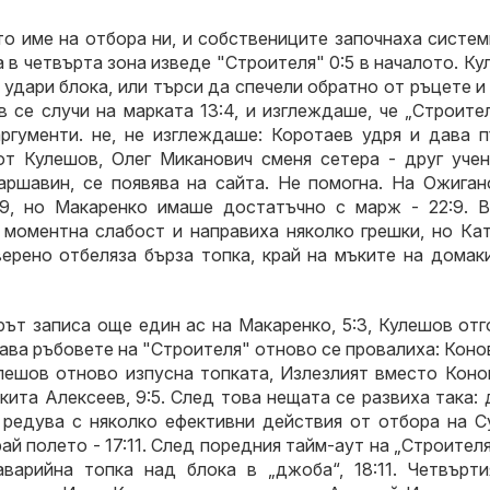
то име на отбора ни, и собствениците започнаха систе
 в четвърта зона изведе "Строителя" 0:5 в началото. К
 удари блока, или търси да спечели обратно от ръцете и
 се случи на марката 13:4, и изглеждаше, че „Строите
ргументи. не, не изглеждаше: Коротаев удря и дава п
т Кулешов, Олег Миканович сменя сетера - друг учен
ршавин, се появява на сайта. Не помогна. На Ожиган
:9, но Макаренко имаше достатъчно с марж - 22:9. В
 моментна слабост и направиха няколко грешки, но Кат
верено отбеляза бърза топка, край на мъките на домак
рът записа още един ас на Макаренко, 5:3, Кулешов от
огава ръбовете на "Строителя" отново се провалиха: Кон
лешов отново изпусна топката, Излезлият вместо Коно
кита Алексеев, 9:5. След това нещата се развиха така:
 редува с няколко ефективни действия от отбора на Су
й полето - 17:11. След поредния тайм-аут на „Строителя
варийна топка над блока в „джоба“, 18:11. Четвърти