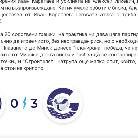
изирания Иван Каратаев и усилията на Алексей Илкевич,
м на възпроизвеждане. Катич умело работи с блока, Ал
ъществява от Иван Коротаев: неговата атака с тръба
.
а 26 собствени грешки, на практика ни дава цяла парти
ъчно да играе чисто, без неоправдан риск, но с необхо
. Плаването до Минск донесе "планирана" победа, че н
ите от Минск е доста висок и трябва да се контролира
точки., и "Строителят" натрупа още малко опит, който,
а стои на крилото.
0
3