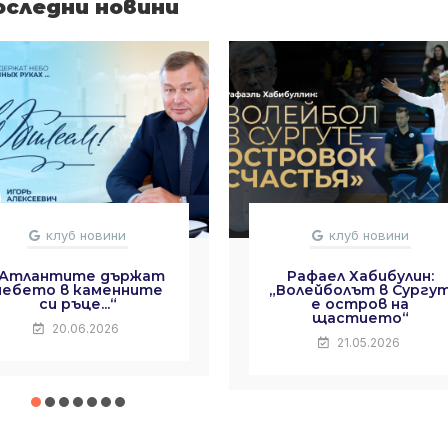
оследни новини
клуб новини
клуб новини
„Атлантите държат
Рафаел Хабибулин:
небето в каменните
„Волейболът в Сургу
си ръце...“
е остров на
щастието“
20.06.2026
21.05.2026