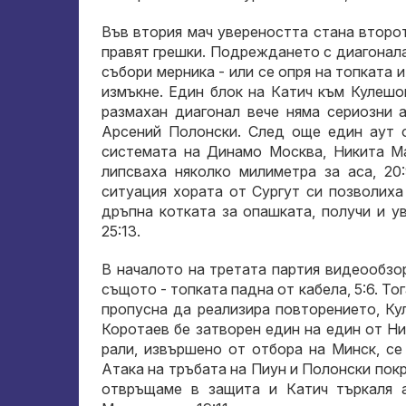
Във втория мач увереността стана второ
правят грешки. Подреждането с диагонала
събори мерника - или се опря на топката и
измъкне. Един блок на Катич към Кулешов
размахан диагонал вече няма сериозни а
Арсений Полонски. След още един аут о
системата на Динамо Москва, Никита Ма
липсваха няколко милиметра за аса, 20
ситуация хората от Сургут си позволиха
дръпна котката за опашката, получи и у
25:13.
В началото на третата партия видеообзо
същото - топката падна от кабела, 5:6. Т
пропусна да реализира повторението, Ку
Коротаев бе затворен един на един от Ни
рали, извършено от отбора на Минск, се
Атака на тръбата на Пиун и Полонски покра
отвръщаме в защита и Катич търкаля а