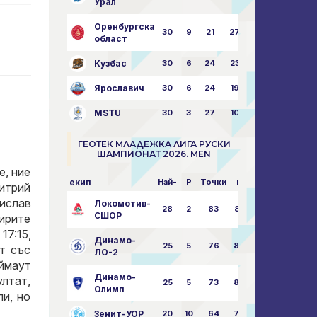
Урал
Оренбургска
30
9
21
27
43:73
област
Кузбас
30
6
24
23
38:76
Ярославич
30
6
24
19
31:80
MSTU
30
3
27
10
25:87
ГЕОТЕК МЛАДЕЖКА ЛИГА РУСКИ
ШАМПИОНАТ 2026. MEN
е, ние
екип
Най-
P
Точки
пара
митрий
ислав
Локомотив-
28
2
83
85:14
СШОР
ирите
17:15,
Динамо-
25
5
76
82:30
т със
ЛО-2
аймаут
Динамо-
ултат,
25
5
73
80:32
Олимп
ли, но
Зенит-УОР
20
10
64
74:43