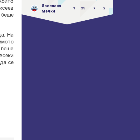
 който
Ярославл
ексеев
1
29
7
23:87
Мечки
 беше
да. На
димото
е беше
 всеки
 да се