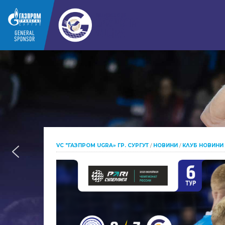
VC "ГАЗПРОМ UGRA» ГР. СУРГУТ
/
НОВИНИ
/
КЛУБ НОВИНИ