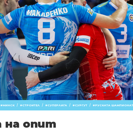
/
/
/
/
МИНСК
СТРОИТЕЛ
СУПЕРЛИГА
СУРГУТ
РУСКАТА ШАМПИОНА
а на опит