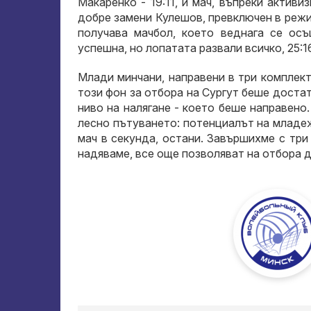
Макаренко - 19:11, и мач, въпреки актив
добре замени Кулешов, превключен в режи
получава мачбол, което веднага се ос
успешна, но лопатата развали всичко, 25:16
Млади минчани, направени в три комплект
този фон за отбора на Сургут беше достат
ниво на налягане - което беше направено
лесно пътуването: потенциалът на младеж
мач в секунда, остани. Завършихме с три 
надяваме, все още позволяват на отбора д