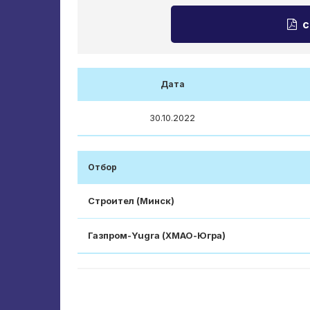
с
Дата
30.10.2022
Отбор
Строител (Минск)
Газпром-Yugra (ХМАО-Югра)