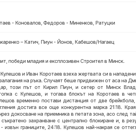
таев - Коновалов, Федоров - Миненков, Ратуцки
акаренко – Катич, Пиун - Йонов, Кабешов/Нагаец
ит, победи младия и експлозивен Строител в Минск.
 Кулешов и Иван Коротаев взеха жертвата си в нападени
 залагания на ръка. Случаят беше придвижен от аса на Д
дар, този път от Кирил Пиун, и сетер от Минск Влад
опка с Кулешов, и тогава блокът на Коротаев в чет
улешов временно постави дистанция от две брейкбола, 
ления достига все още конкурентна марка 21:18. Края
чрез докосване на приемника в петата зона, асо след т
, съкратено захранване с централно блокиране и, в рез
- извън границите, 24:18. Кулешов най-накрая се оттег