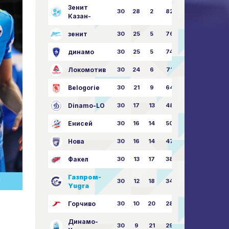
Зенит
30
28
2
82
87:24
Казан-
зенит
30
25
5
76
81:21
динамо
30
25
5
74
79:26
Локомотив
30
24
6
71
77:33
Belogorie
30
21
9
64
70:40
Dinamo-LO
30
17
13
48
63:57
Енисей
30
16
14
50
59:53
Нова
30
16
14
47
62:58
Факел
30
13
17
38
49:62
Газпром-
30
12
18
34
45:63
Т
Yugra
Горчиво
30
10
20
28
46:73
Динамо-
30
9
21
29
41:70