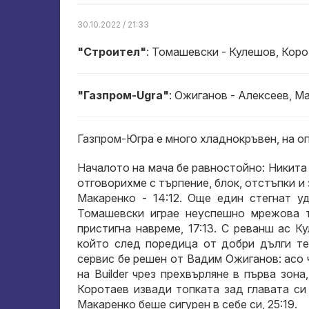
30.10.2022 / 21:33
"Строител"
: Томашевски - Кулешов, Коро
"Газпром-Ugra"
: Ожиганов - Алексеев, М
Газпром-Югра е много хладнокръвен, на оп
Началото на мача бе равностойно: Никита
отговорихме с търпение, блок, отстъпки и
Макаренко - 14:12. Още един стегнат у
Томашевски играе неуспешно мрежова т
пристигна навреме, 17:13. С реванш ас К
който след поредица от добри дълги тег
сервис бе решен от Вадим Ожиганов: асо 
на Builder чрез прехвърляне в първа зона
Коротаев извади топката зад главата си 
Макаренко беше сигурен в себе си, 25:19.