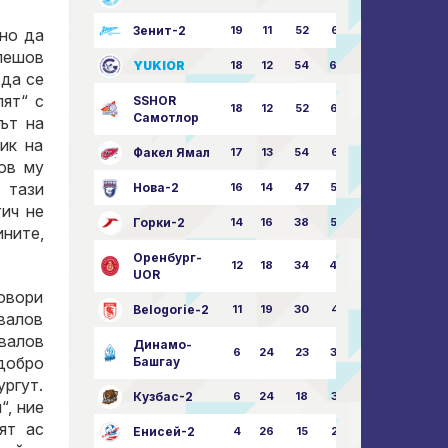
Зенит-2
19
11
52
68:51
мно да
улешов
YUKIOR
18
12
54
64:46
 да се
лят“ с
SSHOR
18
12
52
64:50
Самотлор
ът на
ик на
Факел Ямал
17
13
54
65:52
ов му
 тази
Нова-2
16
14
47
58:57
ич не
Горки-2
14
16
38
50:63
ините,
Оренбург-
12
18
34
49:67
UOR
говори
Belogorie-2
11
19
30
44:71
овалов
валов
Динамо-
6
24
23
36:75
 добро
Башгау
ргут.
Кузбас-2
6
24
18
35:82
“, ние
ят ас
Енисей-2
4
26
15
25:82