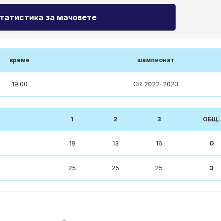
татистика за мачовете
време
шампионат
19:00
CR 2022-2023
1
2
3
ОБЩ.
19
13
16
0
25
25
25
3