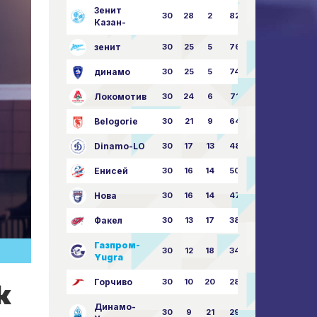
Зенит
30
28
2
82
87:24
Казан-
зенит
30
25
5
76
81:21
динамо
30
25
5
74
79:26
Локомотив
30
24
6
71
77:33
Belogorie
30
21
9
64
70:40
Dinamo-LO
30
17
13
48
63:57
Енисей
30
16
14
50
59:53
Нова
30
16
14
47
62:58
Факел
30
13
17
38
49:62
Газпром-
30
12
18
34
45:63
Yugra
Горчиво
30
10
20
28
46:73
к
Динамо-
30
9
21
29
41:70