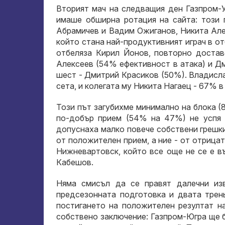
Вторият мач на следващия ден Газпром-Угра
имаше обширна ротация на сайта: този
Абрамичев и Вадим Ожиганов, Никита Але
който стана най-продуктивният играч в отб
отбеляза Кирил Йонов, повторно достав
Алексеев (54% ефективност в атака) и Д
шест - Дмитрий Красиков (50%). Владисл
сета, и колегата му Никита Нагаец - 67% в
Този път загубихме минимално на блока (8:
по-добър прием (54% на 47%) не успя 
допуснаха малко повече собствени грешки
от положителен прием, а ние - от отрицат
Нижневартовск, който все още не се е в
Кабешов.
Няма смисъл да се правят далечни изв
предсезонната подготовка и двата трен
постигането на положителен резултат на
собствено заключение: Газпром-Югра ще 