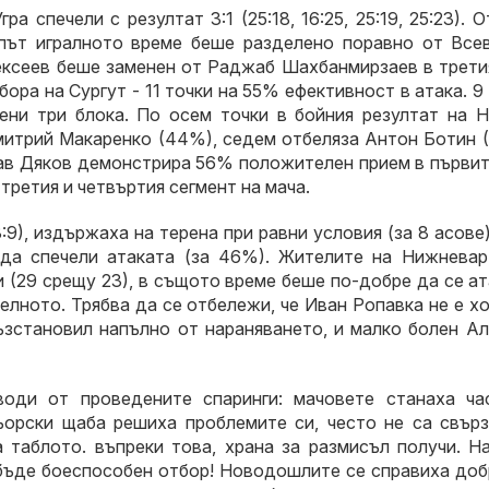
 спечели с резултат 3:1 (25:18, 16:25, 25:19, 25:23). 
 път игралното време беше разделено поравно от Все
ксеев беше заменен от Раджаб Шахбанмирзаев в третия
ора на Сургут - 11 точки на 55% ефективност в атака. 9
ени три блока. По осем точки в бойния резултат на Н
митрий Макаренко (44%), седем отбеляза Антон Ботин (
ав Дяков демонстрира 56% положителен прием в първит
 третия и четвъртия сегмент на мача.
9), издържаха на терена при равни условия (за 8 асове)
да спечели атаката (за 46%). Жителите на Нижневар
 (29 срещу 23), в същото време беше по-добре да се а
елното. Трябва да се отбележи, че Иван Ропавка не е х
ъзстановил напълно от нараняването, и малко болен Ал
оди от проведените спаринги: мачовете станаха ча
ьорски щаба решиха проблемите си, често не са свърз
 таблото. въпреки това, храна за размисъл получи. Н
бъде боеспособен отбор! Новодошлите се справиха добр