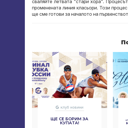
сваляйте летвата "стари хора". Процесъ
променената линия класьори. Този процес
ще сме готови за началото на първенствот
П
клуб новини
ЩЕ СЕ БОРИМ ЗА
КУПАТА!