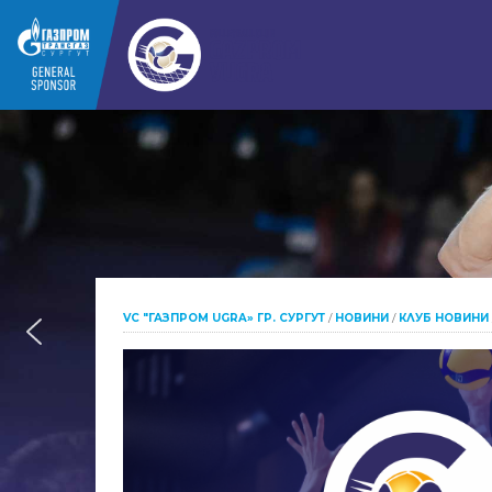
VC "ГАЗПРОМ UGRA» ГР. СУРГУТ
/
НОВИНИ
/
КЛУБ НОВИНИ