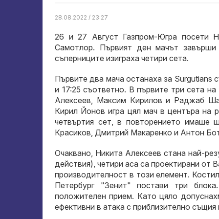
28.08.2022 / 23:27
26 и 27 Август Газпром-Югра посети Н
Самотлор. Първият ден мачът завърши 
съперниците изиграха четири сета.
Първите два мача останаха за Surgutians с
и 17:25 съответно. В първите три сета н
Алексеев, Максим Кирилов и Раджаб Шах
Кирил Йонов игра цял мач в центъра на 
четвъртия сет, в повторението имаше 
Красиков, Дмитрий Макаренко и Антон Бо
Очаквано, Никита Алексеев стана най-рез
действия), четири аса са проектирани от 
производителност в този елемент. Кости
Петербург "Зенит" постави три блока
положителен прием. Като цяло допуснахм
ефективни в атака с приблизително същия 