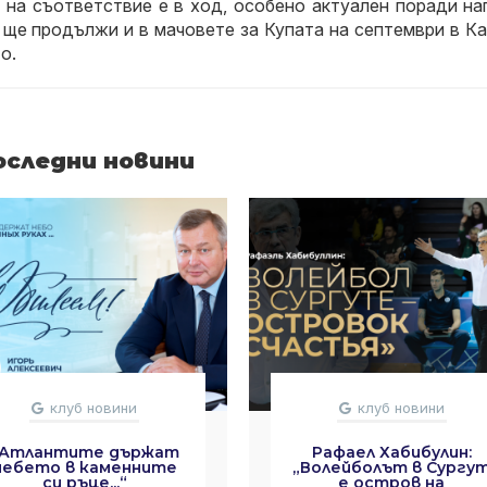
т на съответствие е в ход, особено актуален поради н
 ще продължи и в мачовете за Купата на септември в Ка
о.
оследни новини
клуб новини
клуб новини
„Атлантите държат
Рафаел Хабибулин:
небето в каменните
„Волейболът в Сургу
си ръце...“
е остров на