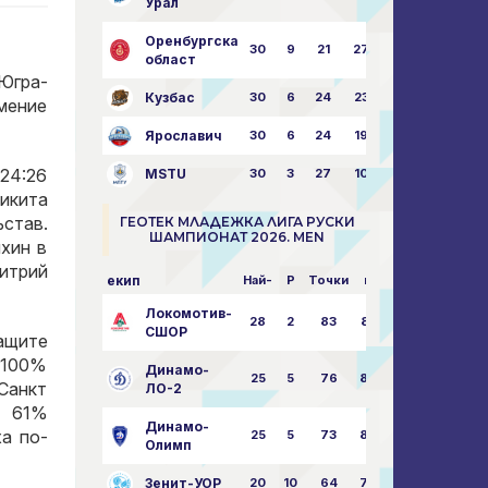
Урал
Оренбургска
30
9
21
27
43:73
област
Югра-
Кузбас
30
6
24
23
38:76
мение
Ярославич
30
6
24
19
31:80
 24:26
MSTU
30
3
27
10
25:87
Никита
став.
ГЕОТЕК МЛАДЕЖКА ЛИГА РУСКИ
ШАМПИОНАТ 2026. MEN
хин в
итрий
екип
Най-
P
Точки
пара
Локомотив-
28
2
83
85:14
СШОР
ващите
а 100%
Динамо-
25
5
76
82:30
 Санкт
ЛО-2
е 61%
Динамо-
ха по-
25
5
73
80:32
Олимп
Зенит-УОР
20
10
64
74:43