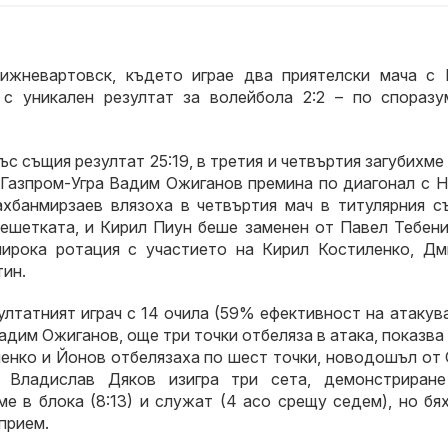
ижневартовск, където играе два приятелски мача с 
с уникален резултат за волейбола 2:2 – по споразу
ъс същия резултат 25:19, в третия и четвъртия загубихме
а Газпром-Угра Вадим Ожиганов премина по диагонал с 
банмирзаев влязоха в четвъртия мач в титулярния съ
решетката, и Кирил Пиун беше заменен от Павел Тебени
широка ротация с участието на Кирил Костиленко, Дм
тин.
ултатният играч с 14 очила (59% ефективност на атаку
Вадим Ожиганов, още три точки отбеляза в атака, показв
ленко и Йонов отбелязаха по шест точки, новодошъл от
. Владислав Дяков изигра три сета, демонстриран
е в блока (8:13) и служат (4 асо срещу седем), но бя
прием.