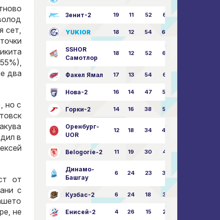
Отново
Зенит-2
19
11
52
68:51
волод
 сет,
YUKIOR
18
12
54
64:46
 точки
SSHOR
икита
18
12
52
64:50
Самотлор
55%),
е два
Факел Ямал
17
13
54
65:52
Нова-2
16
14
47
58:57
, но с
Горки-2
14
16
38
50:63
товск
такува
Оренбург-
12
18
34
49:67
UOR
одил в
ексей
Belogorie-2
11
19
30
44:71
Динамо-
6
24
23
36:75
Башгау
ст от
ани с
Кузбас-2
6
24
18
35:82
ашето
е, не
Енисей-2
4
26
15
25:82