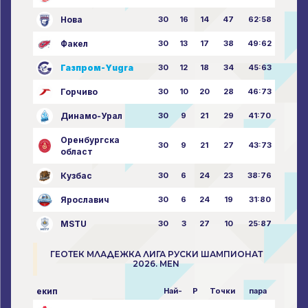
Нова
30
16
14
47
62:58
Факел
30
13
17
38
49:62
Газпром-Yugra
30
12
18
34
45:63
Горчиво
30
10
20
28
46:73
Динамо-Урал
30
9
21
29
41:70
Оренбургска
30
9
21
27
43:73
област
Кузбас
30
6
24
23
38:76
Ярославич
30
6
24
19
31:80
MSTU
30
3
27
10
25:87
ГЕОТЕК МЛАДЕЖКА ЛИГА РУСКИ ШАМПИОНАТ
2026. MEN
екип
Най-
P
Точки
пара