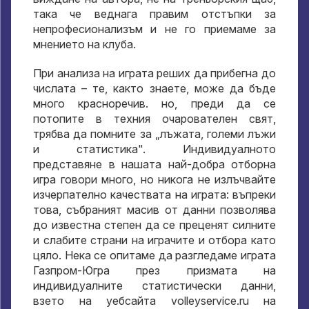
така че веднага правим отстъпки за
непрофесионализъм и не го приемаме за
мнението на клуба.
При анализа на играта реших да прибегна до
числата – те, както знаете, може да бъде
много красноречив. но, преди да се
потопите в техния очарователен свят,
трябва да помните за „лъжата, големи лъжи
и статистика". Индивидуалното
представяне в нашата най-добра отборна
игра говори много, но никога не излъчвайте
изчерпателно качествата на играта: въпреки
това, събраният масив от данни позволява
до известна степен да се преценят силните
и слабите страни на играчите и отбора като
цяло. Нека се опитаме да разгледаме играта
Газпром-Югра през призмата на
индивидуалните статистически данни,
взето на уебсайта volleyservice.ru на