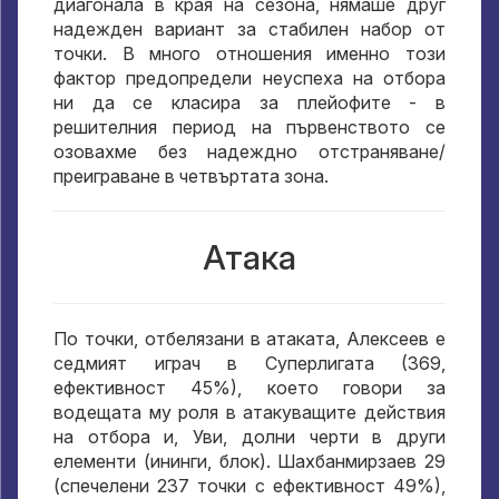
диагонала в края на сезона, нямаше друг
надежден вариант за стабилен набор от
точки. В много отношения именно този
фактор предопредели неуспеха на отбора
ни да се класира за плейофите - в
решителния период на първенството се
озовахме без надеждно отстраняване/
преиграване в четвъртата зона.
Атака
По точки, отбелязани в атаката, Алексеев е
седмият играч в Суперлигата (369,
ефективност 45%), което говори за
водещата му роля в атакуващите действия
на отбора и, Уви, долни черти в други
елементи (ининги, блок). Шахбанмирзаев 29
(спечелени 237 точки с ефективност 49%),