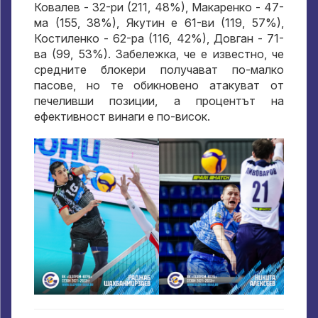
Ковалев - 32-ри (211, 48%), Макаренко - 47-
ма (155, 38%), Якутин е 61-ви (119, 57%),
Костиленко - 62-ра (116, 42%), Довган - 71-
ва (99, 53%). Забележка, че е известно, че
средните блокери получават по-малко
пасове, но те обикновено атакуват от
печеливши позиции, а процентът на
ефективност винаги е по-висок.