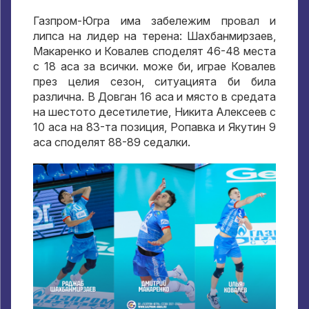
Газпром-Югра има забележим провал и
липса на лидер на терена: Шахбанмирзаев,
Макаренко и Ковалев споделят 46-48 места
с 18 аса за всички. може би, играе Ковалев
през целия сезон, ситуацията би била
различна. В Довган 16 аса и място в средата
на шестото десетилетие, Никита Алексеев с
10 аса на 83-та позиция, Ропавка и Якутин 9
аса споделят 88-89 седалки.