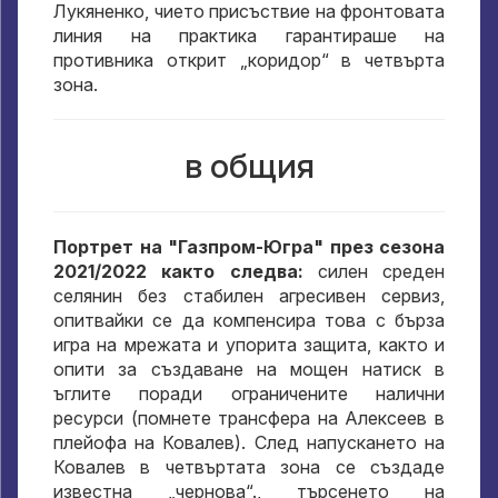
Лукяненко, чието присъствие на фронтовата
линия на практика гарантираше на
противника открит „коридор“ в четвърта
зона.
в общия
Портрет на "Газпром-Югра" през сезона
2021/2022 както следва:
силен среден
селянин без стабилен агресивен сервиз,
опитвайки се да компенсира това с бърза
игра на мрежата и упорита защита, както и
опити за създаване на мощен натиск в
ъглите поради ограничените налични
ресурси (помнете трансфера на Алексеев в
плейофа на Ковалев). След напускането на
Ковалев в четвъртата зона се създаде
известна „чернова“., търсенето на