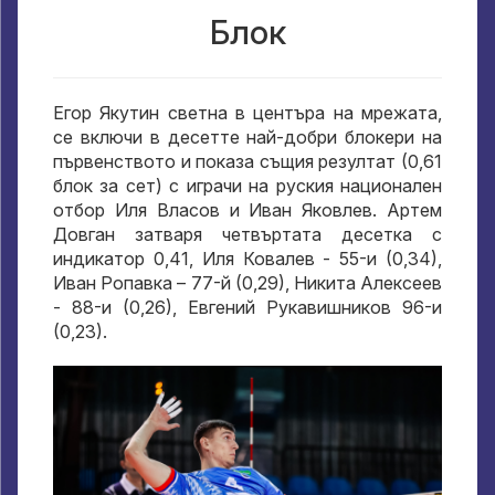
Блок
Егор Якутин светна в центъра на мрежата,
се включи в десетте най-добри блокери на
първенството и показа същия резултат (0,61
блок за сет) с играчи на руския национален
отбор Иля Власов и Иван Яковлев. Артем
Довган затваря четвъртата десетка с
индикатор 0,41, Иля Ковалев - 55-и (0,34),
Иван Ропавка – 77-й (0,29), Никита Алексеев
- 88-и (0,26), Евгений Рукавишников 96-и
(0,23).