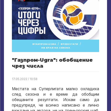
/
/
ГАЗПРОМ-UGRA
РЕЗУЛТАТИ
В КРАЯ НА СЕЗОНА
"Газпром-Ugra": обобщение
чрез числа
17.05.2022 / 10:58
Местата на Суперлигата малко охладиха
след сезона и е време да обобщим
обещаните резултати. Искам само да
предупредя, че всичко написано е лично
виждане на автора, не на треньорския щаб,