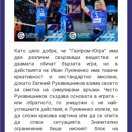
Като цяло добре, че "Газпром-Югра" има
две различни свързващи вещества: и
двамата обичат бързата игра, но в
действията на Иван Лукяненко има повече
креативност и нестандартно мислене,
докато Евгений Рукавишников взима своето
за сметка на симулирани връзки. Често
Рукавишников създава основата в играта -
или обратното, го унищожи с не най-
успешните действия, и Лукяненко излезе, за
да сложи красива картина или да се опита
да спаси ситуацията. Значително
ограничение беше ниският блок на