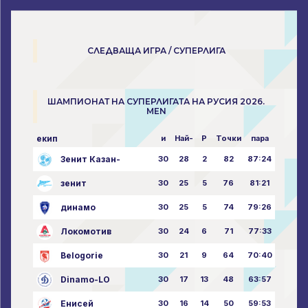
СЛЕДВАЩА ИГРА / СУПЕРЛИГА
ШАМПИОНАТ НА СУПЕРЛИГАТА НА РУСИЯ 2026.
MEN
екип
и
Най-
P
Точки
пара
Зенит Казан-
30
28
2
82
87:24
зенит
30
25
5
76
81:21
динамо
30
25
5
74
79:26
Локомотив
30
24
6
71
77:33
Belogorie
30
21
9
64
70:40
Dinamo-LO
30
17
13
48
63:57
Енисей
30
16
14
50
59:53