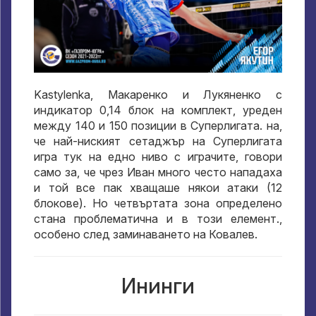
Kastylenka, Макаренко и Лукяненко с
индикатор 0,14 блок на комплект, уреден
между 140 и 150 позиции в Суперлигата. на,
че най-ниският сетаджър на Суперлигата
игра тук на едно ниво с играчите, говори
само за, че чрез Иван много често нападаха
и той все пак хващаше някои атаки (12
блокове). Но четвъртата зона определено
стана проблематична и в този елемент.,
особено след заминаването на Ковалев.
Ининги