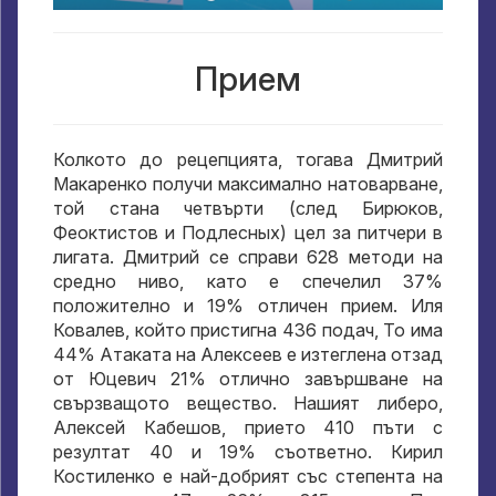
Прием
Колкото до рецепцията, тогава Дмитрий
Макаренко получи максимално натоварване,
той стана четвърти (след Бирюков,
Феоктистов и Подлесных) цел за питчери в
лигата. Дмитрий се справи 628 методи на
средно ниво, като е спечелил 37%
положително и 19% отличен прием. Иля
Ковалев, който пристигна 436 подач, То има
44% Атаката на Алексеев е изтеглена отзад
от Юцевич 21% отлично завършване на
свързващото вещество. Нашият либеро,
Алексей Кабешов, прието 410 пъти с
резултат 40 и 19% съответно. Кирил
Костиленко е най-добрият със степента на