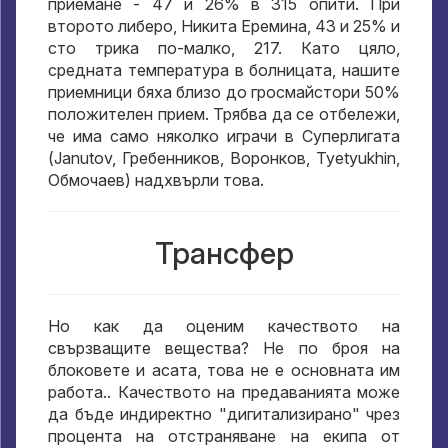
приемане - 47 и 26% в 315 опити. При
второто либеро, Никита Еремина, 43 и 25% и
сто трика по-малко, 217. Като цяло,
средната температура в болницата, нашите
приемници бяха близо до гросмайстори 50%
положителен прием. Трябва да се отбележи,
че има само няколко играчи в Суперлигата
(Janutov, Гребенников, Воронков, Tyetyukhin,
Обмочаев) надхвърли това.
Трансфер
Но как да оценим качеството на
свързващите вещества? Не по броя на
блоковете и асата, това не е основната им
работа.. Качеството на предаванията може
да бъде индиректно "дигитализирано" чрез
процента на отстраняване на екипа от