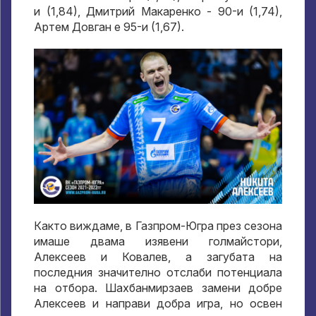
и (1,84), Дмитрий Макаренко - 90-и (1,74),
Артем Довган е 95-и (1,67).
Както виждаме, в Газпром-Югра през сезона
имаше двама изявени голмайстори,
Алексеев и Ковалев, а загубата на
последния значително отслаби потенциала
на отбора. Шахбанмирзаев замени добре
Алексеев и направи добра игра, но освен