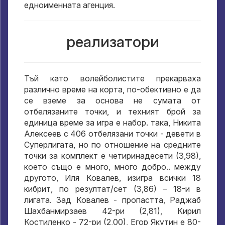
едноименната агенция.
реализатори
Тъй като волейболистите прекарваха
различно време на корта, по-обективно е да
се вземе за основа не сумата от
отбелязаните точки, и техният брой за
единица време за игра е набор. така, Никита
Алексеев с 406 отбелязани точки - девети в
Суперлигата, но по отношение на средните
точки за комплект е четиринадесети (3,98),
което също е много, много добро.. между
другото, Иля Ковалев, изигра всички 18
кибрит, по резултат/сет (3,86) – 18-и в
лигата. Зад Ковалев - пропастта, Раджаб
Шахбанмирзаев 42-ри (2,81), Кирил
Костиленко - 72-ри (2,00), Егор Якутин е 80-