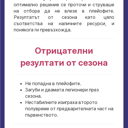
оптимално решение се проточи и струваше
на отбора да не влезе в плейофите.
Резултатът от сезона като цяло
съответства на наличните ресурси, и
понякога ги превъзхожда.
Отрицателни
резултати от сезона
Не попадна в плейофите.
Загуби и двамата легионери през
сезона.
Нестабилните изиграха второто
полувреме от предварителната част на
първенството.