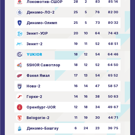
Локомотив-СШОР
28
2
83
85:14
Динамо-ЛО-2
25
5
76
82:30
Динамо-Олимп
25
5
73
80:32
Зенит-УОР
20
10
64
74:43
Зенит-2
19
11
52
68:51
YUKIOR
18
12
54
64:46
SSHOR Самотлор
18
12
52
64:50
Факел Ямал
17
13
54
65:52
Нова-2
16
14
47
58:57
Горки-2
14
16
38
50:63
Оренбург-UOR
12
18
34
49:67
Belogorie-2
11
19
30
44:71
Динамо-Башгау
6
24
23
36:75