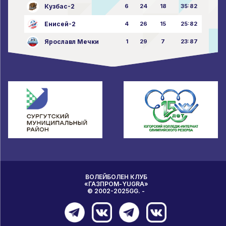
Кузбас-2
6
24
18
35:82
Енисей-2
4
26
15
25:82
Ярославл Мечки
1
29
7
23:87
ВОЛЕЙБОЛЕН КЛУБ
«ГАЗПРОМ-YUGRA»
© 2002-2025GG. -