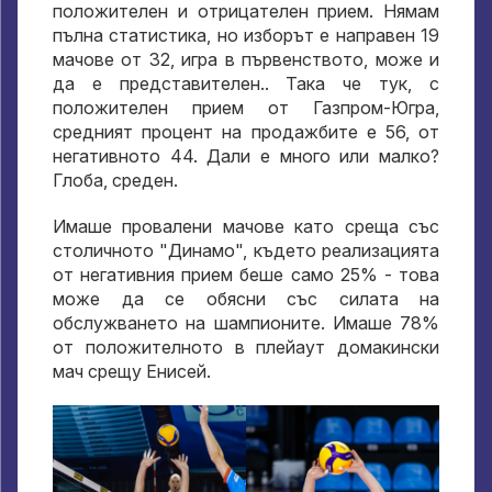
положителен и отрицателен прием. Нямам
пълна статистика, но изборът е направен 19
мачове от 32, игра в първенството, може и
да е представителен.. Така че тук, с
положителен прием от Газпром-Югра,
средният процент на продажбите е 56, от
негативното 44. Дали е много или малко?
Глоба, среден.
Имаше провалени мачове като среща със
столичното "Динамо", където реализацията
от негативния прием беше само 25% - това
може да се обясни със силата на
обслужването на шампионите. Имаше 78%
от положителното в плейаут домакински
мач срещу Енисей.