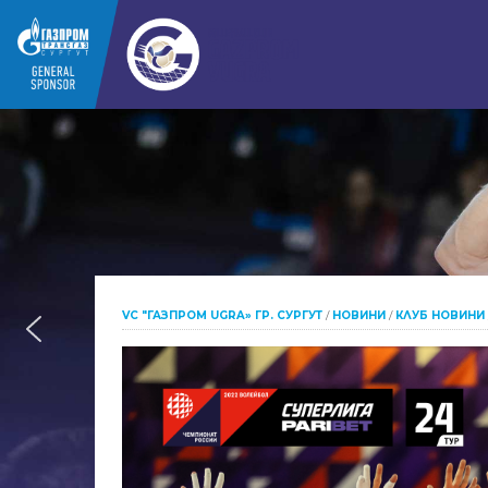
VC "ГАЗПРОМ UGRA» ГР. СУРГУТ
/
НОВИНИ
/
КЛУБ НОВИНИ