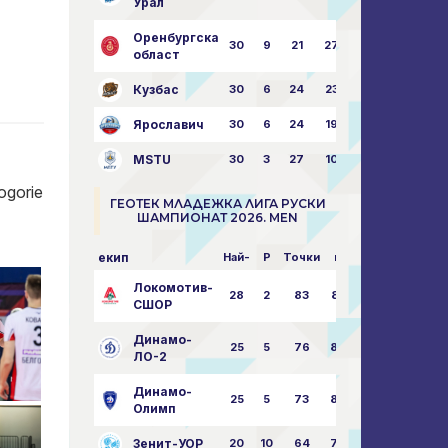
Урал
Оренбургска
30
9
21
27
43:73
област
Кузбас
30
6
24
23
38:76
Ярославич
30
6
24
19
31:80
MSTU
30
3
27
10
25:87
ogorie
ГЕОТЕК МЛАДЕЖКА ЛИГА РУСКИ
ШАМПИОНАТ 2026. MEN
екип
Най-
P
Точки
пара
Локомотив-
28
2
83
85:14
СШОР
Динамо-
25
5
76
82:30
ЛО-2
Динамо-
25
5
73
80:32
Олимп
Зенит-УОР
20
10
64
74:43