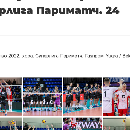
ерлига Париматч. 24
тво 2022. хора. Суперлига Париматч. Газпром-Yugra / Bel