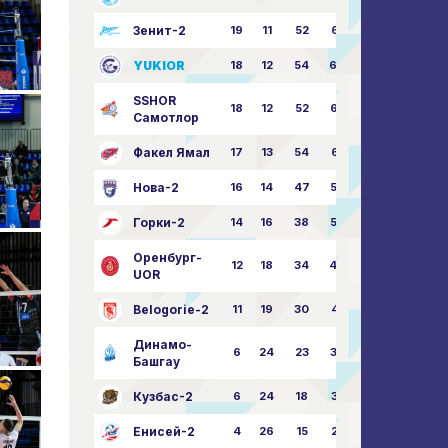
Зенит-2
19
11
52
68:51
YUKIOR
18
12
54
64:46
SSHOR
18
12
52
64:50
Самотлор
Факел Ямал
17
13
54
65:52
Нова-2
16
14
47
58:57
Горки-2
14
16
38
50:63
Оренбург-
12
18
34
49:67
UOR
Belogorie-2
11
19
30
44:71
Динамо-
6
24
23
36:75
Башгау
Кузбас-2
6
24
18
35:82
Енисей-2
4
26
15
25:82