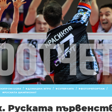
/
/
/
/
ГАЗПРОМ-UGRA
ДОМАШНА ИГРА
СУПЕРЛИГА
ФОТОРЕПОРТАЖ
РУСКАТА ШАМПИОНАТ
 Руската първенст