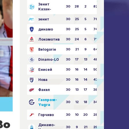
Зенит
30
28
2
82
87:24
Казан-
зенит
30
25
5
76
81:21
динамо
30
25
5
74
79:26
Локомотив
30
24
6
71
77:33
Belogorie
30
21
9
64
70:40
Dinamo-LO
30
17
13
48
63:57
Енисей
30
16
14
50
59:53
Нова
30
16
14
47
62:58
Факел
30
13
17
38
49:62
Газпром-
30
12
18
34
45:63
Yugra
Горчиво
30
10
20
28
46:73
во
Динамо-
30
9
21
29
41:70