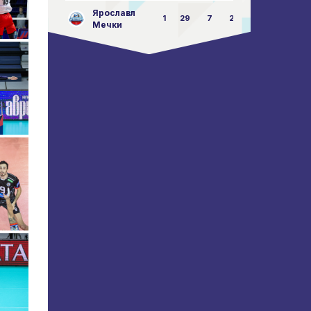
Ярославл
1
29
7
23:87
Мечки