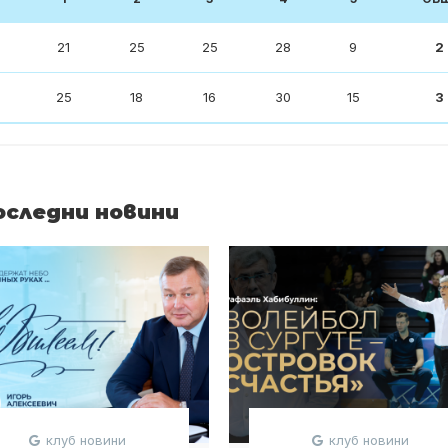
21
25
25
28
9
2
25
18
16
30
15
3
оследни новини
клуб новини
клуб новини