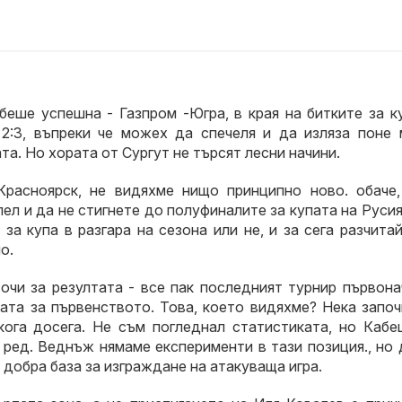
беше успешна - Газпром -Югра, в края на битките за к
 2:3, въпреки че можех да спечеля и да изляза поне 
а. Но хората от Сургут не търсят лесни начини.
расноярск, не видяхме нищо принципно ново. обаче,
ел и да не стигнете до полуфиналите за купата на Русия
за купа в разгара на сезона или не, и за сега разчита
о.
очи за резултата - все пак последният турнир първона
ата за първенството. Това, което видяхме? Нека започ
кога досега. Не съм погледнал статистиката, но Кабе
 ред. Веднъж нямаме експерименти в тази позиция., но
добра база за изграждане на атакуваща игра.