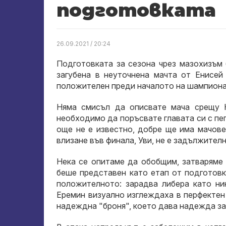
подготовката
26.09.2021 / 20:24
Подготовката за сезона чрез мазохизъм 
загубена в неуточнена мачта от Енисей
положителен преди началото на шампионат
Няма смисъл да описвате мача срещу К
необходимо да поръсвате главата си с пеп
още не е известно, добре ще има мачове 
влизане във финала, Уви, не е задължителн
Нека се опитаме да обобщим, затваряме 
беше представен като етап от подготовк
положителното: зарадва либера като ни
Еремин визуално изглеждаха в перфектен
надеждна "броня", което дава надежда за 