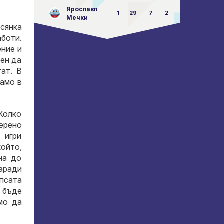
Ярославл
1
29
7
23:87
Мечки
 сянка
аботи.
ение и
ден да
ат. В
само в
 Колко
верено
 игри
който,
на до
аради
ипсата
е бъде
мо да