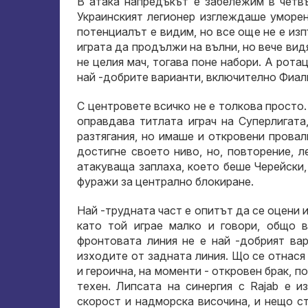
В атака напредъкът е забележим в четвъ
Украинският легионер изглеждаше уморен
потенциалът е видим, но все още не е изп
играта да продължи на вълни, но вече вид
не целия мач, тогава поне набори. А рота
най -добрите варианти, включително Фиал
С центровете всичко не е толкова просто. 
оправдава титлата играч на Суперлигат
разтягания, но имаше и откровени провал
достигне своето ниво, но, повторение, 
атакуваща заплаха, което беше Черейски,
фуражи за централно блокиране.
Най -трудната част е опитът да се оцени и
като той играе малко и говори, общо 
фронтовата линия не е най -добрият ва
изходите от задната линия. Що се отнася
и героична, на моменти - откровен брак, п
техен. Липсата на синергия с Rajab е 
скорост и надморска височина, и нещо с