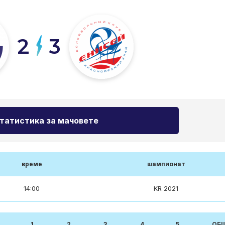
2
3
татистика за мачовете
време
шампионат
14:00
KR 2021
1
2
3
4
5
ОБЩ