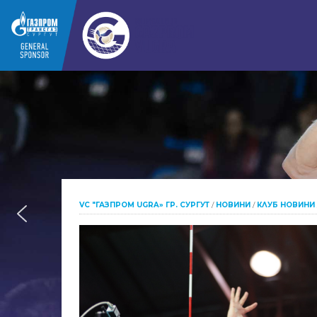
VC "ГАЗПРОМ UGRA» ГР. СУРГУТ
/
НОВИНИ
/
КЛУБ НОВИНИ