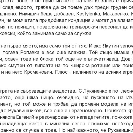
ртата зона, а не пристигането на Иля Ковалев е причи
 след еврото, трябва да си поеме дъх преди труден се
ълнено. Никишин беше добавен, Kastylenka, Макаренко. 
ян, че момчетата придобиват кондиция и могат да влачат
ция, по принцип, позволява на треньорския персонал да 
ковски, който заминава само за служба.
на първо място, има само три от тях. И ако Якутин запо
а, тогава Ропавка е все още влажна. Той също имаше 
и, освен това на блока той още не е впечатляващ. Дов
леко смутен от липсата на по -широка ротация или пон
 и на него Крсманович. Плюс - наличието на всички агр
грата на свързващите вещества.. С Лукяненко е по -лесн
взето, още няма нищо. очевидно, че пускането на Ив
риант, но той може и трябва да промени модела на иг
 до Рукавишников, все още е неравномерно. Понякога к
онякога Евгений е разочарован от нападателите, понякога
изненадваща: както в миналия сезон открихме необход
транно се случва в това. Но най-важното, че Рукавишн