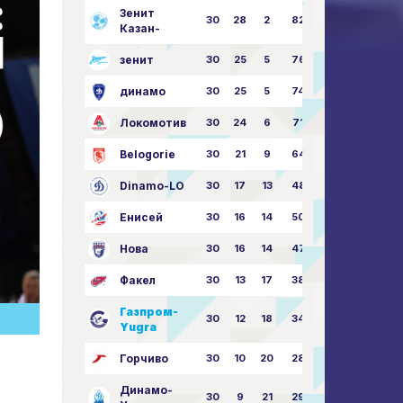
Зенит
30
28
2
82
87:24
Казан-
зенит
30
25
5
76
81:21
динамо
30
25
5
74
79:26
Локомотив
30
24
6
71
77:33
Belogorie
30
21
9
64
70:40
Dinamo-LO
30
17
13
48
63:57
Енисей
30
16
14
50
59:53
Нова
30
16
14
47
62:58
Факел
30
13
17
38
49:62
Газпром-
30
12
18
34
45:63
Yugra
Горчиво
30
10
20
28
46:73
Динамо-
30
9
21
29
41:70