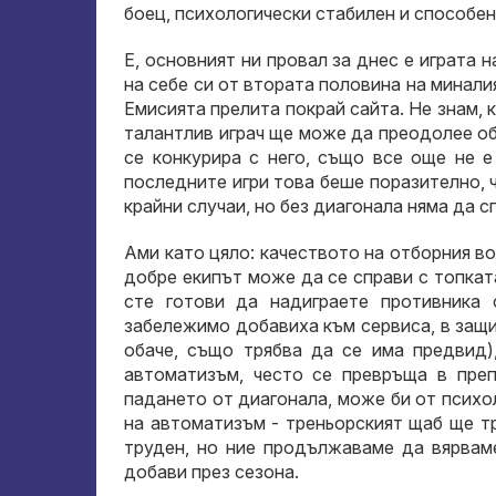
боец, психологически стабилен и способен 
Е, основният ни провал за днес е играта 
на себе си от втората половина на миналия
Емисията прелита покрай сайта. Не знам, к
талантлив играч ще може да преодолее об
се конкурира с него, също все още не е
последните игри това беше поразително, 
крайни случаи, но без диагонала няма да с
Ами като цяло: качеството на отборния в
добре екипът може да се справи с топкат
сте готови да надиграете противника 
забележимо добавиха към сервиса, в защи
обаче, също трябва да се има предвид)
автоматизъм, често се превръща в пре
падането от диагонала, може би от психо
на автоматизъм - треньорският щаб ще т
труден, но ние продължаваме да вярваме
добави през сезона.