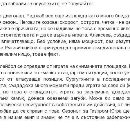
да забрави за неуспехите, не "плувайте".
на диагонал. Раджаб все още изглежда като много бледа
 сезон.. Неговите козове: скорост, острота, четка - не р
аква е причината, но се надявам, че това е временно явл
стоятелствата и да се върне в играта. Алексеев, създа
 впечатляващо. Без условие, няма мощност, без резулт
че Рукавишников е принуден да премине към диагонала 
печелим нищо, това е факт.
олейбол се определя от играта на снимачната площадка.
а в повече или по -малко стандартни ситуации, колко у
си от атакуваща позиция. Сургутяните в последните
та, създадоха много моменти преди играта за себе си (
, но това е стандартът, играта за заснемане, доведе
пъни камък, донесе осезаеми загуби. Може би само з
логическа несигурност в собствените им действия, от л
рябва да се справи с това. Сезонът за Газпром-Югра щ
 в нашия екип и знаем, че тя е в състояние забележи