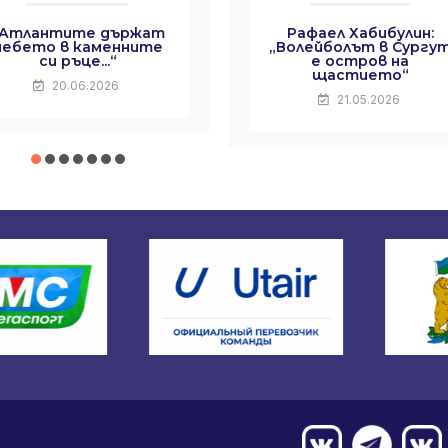
„Атлантите държат
Рафаел Хабибулин:
небето в каменните
„Волейболът в Сургу
си ръце...“
е остров на
щастието“
20.06.2026
21.05.2026