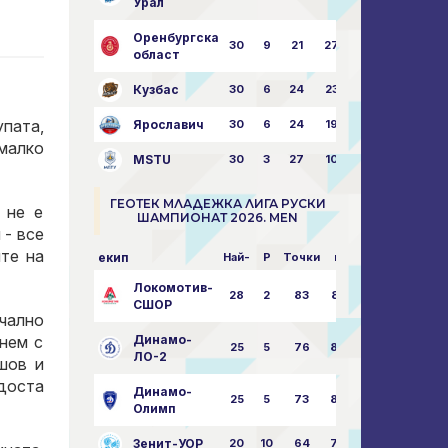
Урал
Оренбургска
30
9
21
27
43:73
област
Кузбас
30
6
24
23
38:76
упата,
Ярославич
30
6
24
19
31:80
малко
MSTU
30
3
27
10
25:87
ГЕОТЕК МЛАДЕЖКА ЛИГА РУСКИ
 не е
ШАМПИОНАТ 2026. MEN
 - все
йте на
екип
Най-
P
Точки
пара
Локомотив-
28
2
83
85:14
СШОР
чално
нем с
Динамо-
25
5
76
82:30
ЛО-2
шов и
 доста
Динамо-
25
5
73
80:32
Олимп
Зенит-УОР
20
10
64
74:43