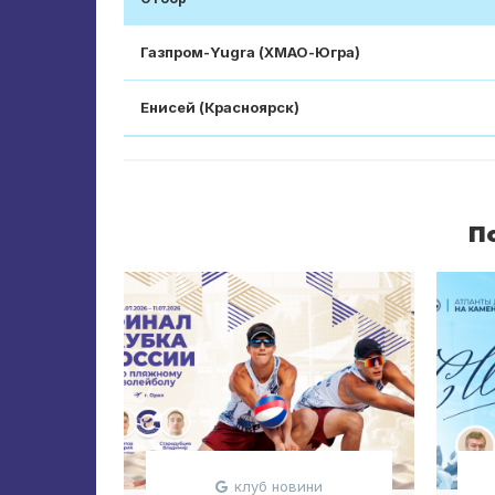
Газпром-Yugra (ХМАО-Югра)
Енисей (Красноярск)
П
клуб новини