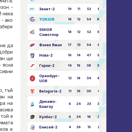
ната.
зон -
Зенит-2
19
11
52
68:51
И нека
 - ако
YUKIOR
18
12
54
64:46
избере
SSHOR
18
12
52
64:50
Самотлор
чне да
Факел Ямал
17
13
54
65:52
добри
Нова-2
16
14
47
58:57
ган ще
е ясна
Горки-2
14
16
38
50:63
есивни
Оренбург-
12
18
34
49:67
UOR
о, тъй
Belogorie-2
11
19
30
44:71
ан на
Динамо-
ра на
6
24
23
36:75
Башгау
расива
 той е
Кузбас-2
6
24
18
35:82
имата
Енисей-2
4
26
15
25:82
иков е