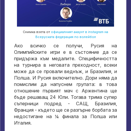
Снимка взета от
официалният акаунт в instagram на
Всеруската федерация по волейбол
Ако всичко се получи, Русия на
Олимпийските игри е в състояние да се
придържа към медалите. Специфичността
на турнира в неговата преходност, всеки
може да се провали веднъж, и Бразилия, и
Полша. И Русия включително. Дори няма да
помислим да напуснем групата: в това
отношение първият мач с Аржентина ще
бъде решаващ 24 Юли. Тогава трима супер
съперници подред - САЩ, Бразилия,
Франция - където ще се разгърне борбата за
недостигане на ¼ финала за Полша или
Италия.