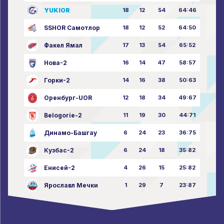
YUKIOR
18
12
54
64:46
SSHOR Самотлор
18
12
52
64:50
Факел Ямал
17
13
54
65:52
Нова-2
16
14
47
58:57
Горки-2
14
16
38
50:63
Оренбург-UOR
12
18
34
49:67
Belogorie-2
11
19
30
44:71
Динамо-Башгау
6
24
23
36:75
Кузбас-2
6
24
18
35:82
Енисей-2
4
26
15
25:82
Ярославл Мечки
1
29
7
23:87