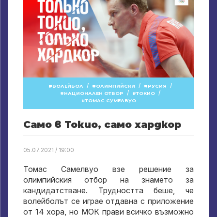
/
/
/
ВОЛЕЙБОЛ
ОЛИМПИЙСКИ
РУСИЯ
/
/
НАЦИОНАЛЕН ОТБОР
ТОКИО
ТОМАС СУМЕЛВУО
Само в Токио, само хардкор
05.07.2021 / 19:00
Томас Самелвуо взе решение за
олимпийския отбор на знамето за
кандидатстване. Трудността беше, че
волейболът се играе отдавна с приложение
от 14 хора, но МОК прави всичко възможно