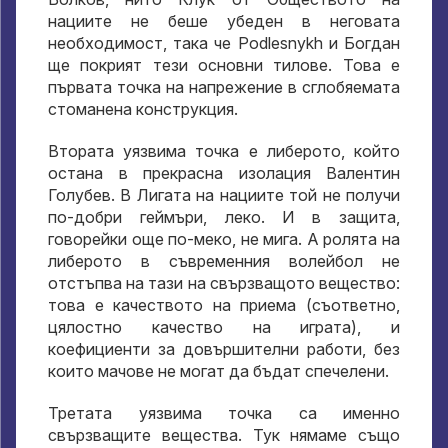
нациите не беше убеден в неговата
необходимост, така че Podlesnykh и Богдан
ще покрият тези основни тилове. Това е
първата точка на напрежение в сглобяемата
стоманена конструкция.
Втората уязвима точка е либерото, който
остана в прекрасна изолация Валентин
Голубев. В Лигата на нациите той не получи
по-добри геймъри, леко. И в защита,
говорейки още по-меко, не мига. А ролята на
либерото в съвременния волейбол не
отстъпва на тази на свързващото вещество:
това е качеството на приема (съответно,
цялостно качество на играта), и
коефициенти за довършителни работи, без
които мачове не могат да бъдат спечелени.
Третата уязвима точка са именно
свързващите вещества. Тук нямаме също