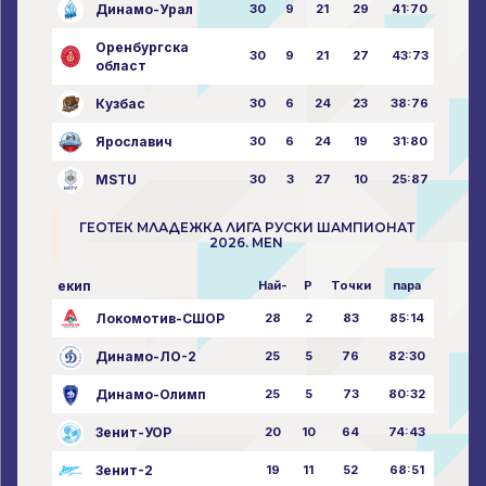
Динамо-Урал
30
9
21
29
41:70
Оренбургска
30
9
21
27
43:73
област
Кузбас
30
6
24
23
38:76
Ярославич
30
6
24
19
31:80
MSTU
30
3
27
10
25:87
ГЕОТЕК МЛАДЕЖКА ЛИГА РУСКИ ШАМПИОНАТ
2026. MEN
екип
Най-
P
Точки
пара
Локомотив-СШОР
28
2
83
85:14
Динамо-ЛО-2
25
5
76
82:30
Динамо-Олимп
25
5
73
80:32
Зенит-УОР
20
10
64
74:43
Зенит-2
19
11
52
68:51