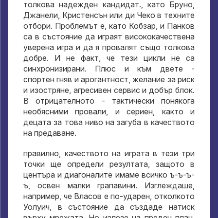
толкова надежден кандидат., като Бруно,
Джанели, Кристенсън или ди Чеко в техните
отбори. Проблемът е, като Кобзар, и Панков
са в състояние да играят висококачествена
уверена игра и да я провалят също толкова
добре. И не факт, че тези цикли не са
синхронизирани. Плюс и към двете -
спортен гняв и арогантност, желание за риск
и изостряне, агресивен сервис и добър блок.
В отрицателното - тактически понякога
необясними провали, и сериен, както и
децата за това ниво на загуба в качеството
на предаване.
правилно, качеството на играта в тези три
точки ще определи резултата, защото в
центъра и диагоналите имаме всичко ъ-ъ-ъ-
ъ, освен малки грапавини. Изглеждаше,
например, че Власов е по-ударен, отколкото
Уолуич, в състояние да създаде натиск
върху мрежата. Но излезе на преден план,