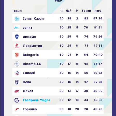
MEN
екип
и
Най-
P
Точки
пара
Зенит Казан-
30
28
2
82
87:24
зенит
30
25
5
76
81:21
динамо
30
25
5
74
79:26
Локомотив
30
24
6
71
77:33
Belogorie
30
21
9
64
70:40
Dinamo-LO
30
17
13
48
63:57
Енисей
30
16
14
50
59:53
Нова
30
16
14
47
62:58
Факел
30
13
17
38
49:62
Газпром-Yugra
30
12
18
34
45:63
Горчиво
30
10
20
28
46:73