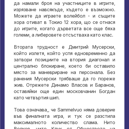
да намали броя на участниците в игрите,
изрязване навсякъде, където е възможно.
Можете да играете волейбол - и същите
хора отиват в Токио 12 хора, що се отнася
до игрите, когато дърветата все още бяха
големи, а либеровете отсъстваха като клас.
Втората трудност е Дмитрий Мусерски,
който излетя, който успя едновременно да
затвори позициите на втория диагонал и
централно блокиране, което би оставило
място за маневриране на персонала. Без
ранения Мусерски трябваше да го пореже
жив. Отрежете Динамо Власов и Баранов,
оставяйки още един московчанин Богдан
като четвъртия шип.
Това означава,, че Sammelvuo няма доверие
във финалната игра, и тук се разстила
максималното количество слама. Нито
Волков, нито Клук от Обществото на