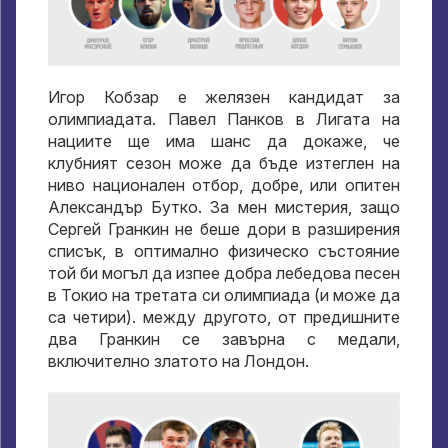
Игор Кобзар е желязен кандидат за
олимпиадата. Павел Панков в Лигата на
нациите ще има шанс да докаже, че
клубният сезон може да бъде изтеглен на
ниво национален отбор, добре, или опитен
Александър Бутко. За мен мистерия, защо
Сергей Гранкин не беше дори в разширения
списък, в оптимално физическо състояние
той би могъл да изпее добра лебедова песен
в Токио на третата си олимпиада (и може да
са четири). между другото, от предишните
два Гранкин се завърна с медали,
включително златото на Лондон.