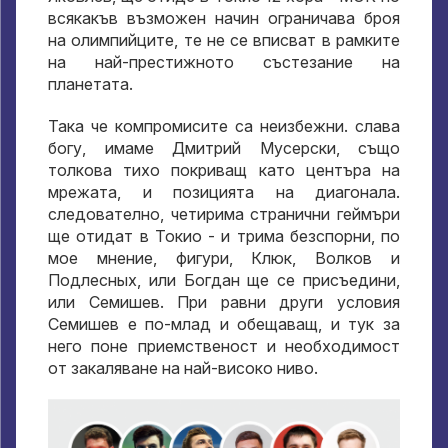
всякакъв възможен начин ограничава броя
на олимпийците, те не се вписват в рамките
на най-престижното състезание на
планетата.
Така че компромисите са неизбежни. слава
богу, имаме Дмитрий Мусерски, също
толкова тихо покриващ като центъра на
мрежата, и позицията на диагонала.
следователно, четирима странични геймъри
ще отидат в Токио - и трима безспорни, по
мое мнение, фигури, Клюк, Волков и
Подлесных, или Богдан ще се присъедини,
или Семишев. При равни други условия
Семишев е по-млад и обещаващ, и тук за
него поне приемственост и необходимост
от закаляване на най-високо ниво.