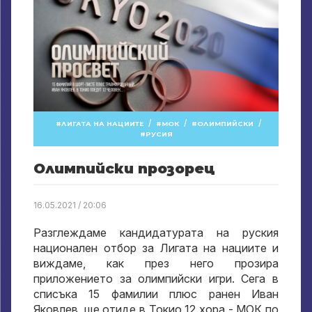
/
/
/
ЛИГАТА НА НАЦИИТЕ
МОК
ОЛИМПИЙСКИ
РУСИЯ
Олимпийски прозорец
16.05.2021 / 20:06
Разглеждаме кандидатурата на руския
национален отбор за Лигата на нациите и
виждаме, как през него прозира
приложението за олимпийски игри. Сега в
списъка 15 фамилии плюс ранен Иван
Яковлев, ще отиде в Токио 12 хора - МОК по