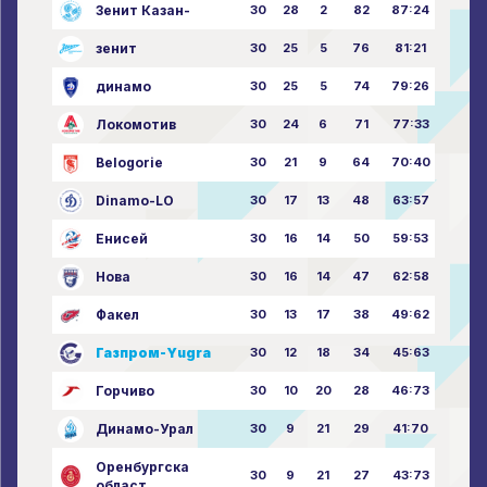
Зенит Казан-
30
28
2
82
87:24
зенит
30
25
5
76
81:21
динамо
30
25
5
74
79:26
Локомотив
30
24
6
71
77:33
Belogorie
30
21
9
64
70:40
Dinamo-LO
30
17
13
48
63:57
Енисей
30
16
14
50
59:53
Нова
30
16
14
47
62:58
Факел
30
13
17
38
49:62
Газпром-Yugra
30
12
18
34
45:63
Горчиво
30
10
20
28
46:73
Динамо-Урал
30
9
21
29
41:70
Оренбургска
30
9
21
27
43:73
област