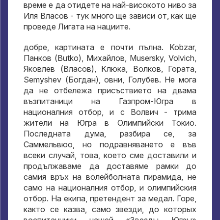
време е да отидете на най-високото ниво за
Иля Власов - тук много ще зависи от, как ще
проведе Лигата на нациите.
добре, картината е почти пълна. Kobzar,
Панков (Butko), Михайлов, Musersky, Volvich,
Яковлев (Власов), Клюка, Волков, Гората,
Semyshev (Богдан), овни, Голубев. Не мога
да не отбележа присъствието на двама
възпитаници на Газпром-Югра в
националния отбор, и с Волвич - трима
жители на Югра в Олимпийски Токио.
Последната дума, разбира се, за
Саммельвюо, но подравняването е във
всеки случай, това, което сме доставили и
продължаваме да доставяме рамки до
самия връх на волейболната пирамида, не
само на националния отбор, и олимпийския
отбор. На екипа, претендент за медал. Горе,
както се казва, само звезди,
до которых