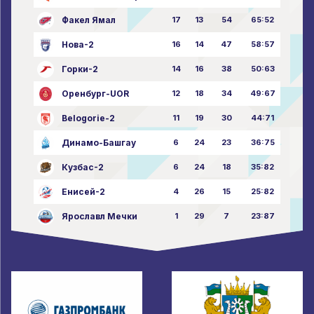
Факел Ямал
17
13
54
65:52
Нова-2
16
14
47
58:57
Горки-2
14
16
38
50:63
Оренбург-UOR
12
18
34
49:67
Belogorie-2
11
19
30
44:71
Динамо-Башгау
6
24
23
36:75
Кузбас-2
6
24
18
35:82
Енисей-2
4
26
15
25:82
Ярославл Мечки
1
29
7
23:87