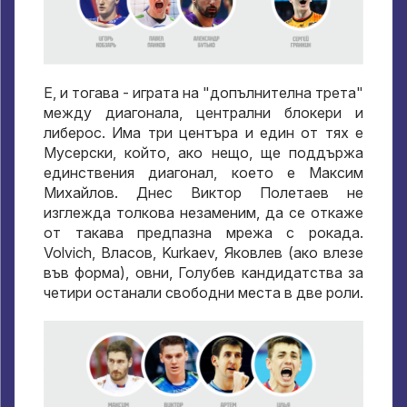
Е, и тогава - играта на "допълнителна трета"
между диагонала, централни блокери и
либерос. Има три центъра и един от тях е
Мусерски, който, ако нещо, ще поддържа
единствения диагонал, което е Максим
Михайлов. Днес Виктор Полетаев не
изглежда толкова незаменим, да се откаже
от такава предпазна мрежа с рокада.
Volvich, Власов, Kurkaev, Яковлев (ако влезе
във форма), овни, Голубев кандидатства за
четири останали свободни места в две роли.