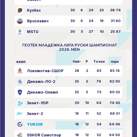
Кузбас
30
6
24
23
38:76
Ярославич
30
6
24
19
31:80
MSTU
30
3
27
10
25:87
ГЕОТЕК МЛАДЕЖКА ЛИГА РУСКИ ШАМПИОНАТ
2026. MEN
екип
Най-
P
Точки
пара
Локомотив-СШОР
28
2
83
85:14
Динамо-ЛО-2
25
5
76
82:30
Динамо-Олимп
25
5
73
80:32
Зенит-УОР
20
10
64
74:43
Зенит-2
19
11
52
68:51
YUKIOR
18
12
54
64:46
SSHOR Самотлор
18
12
52
64:50