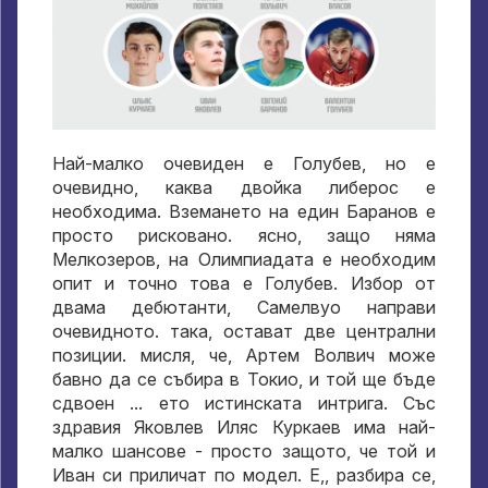
Най-малко очевиден е Голубев, но е
очевидно, каква двойка либерос е
необходима. Вземането на един Баранов е
просто рисковано. ясно, защо няма
Мелкозеров, на Олимпиадата е необходим
опит и точно това е Голубев. Избор от
двама дебютанти, Самелвуо направи
очевидното. така, остават две централни
позиции. мисля, че, Артем Волвич може
бавно да се събира в Токио, и той ще бъде
сдвоен ... ето истинската интрига. Със
здравия Яковлев Иляс Куркаев има най-
малко шансове - просто защото, че той и
Иван си приличат по модел. Е,, разбира се,