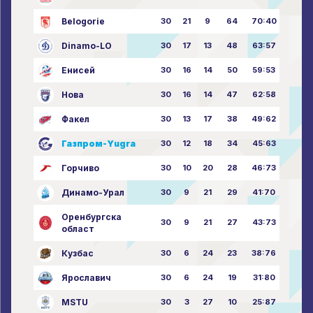
Belogorie
30
21
9
64
70:40
Dinamo-LO
30
17
13
48
63:57
Енисей
30
16
14
50
59:53
Нова
30
16
14
47
62:58
Факел
30
13
17
38
49:62
Газпром-Yugra
30
12
18
34
45:63
Горчиво
30
10
20
28
46:73
Динамо-Урал
30
9
21
29
41:70
Оренбургска
30
9
21
27
43:73
област
Кузбас
30
6
24
23
38:76
Ярославич
30
6
24
19
31:80
MSTU
30
3
27
10
25:87