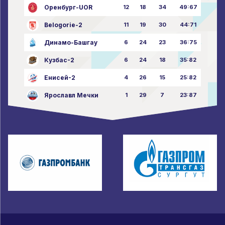
Оренбург-UOR
12
18
34
49:67
Belogorie-2
11
19
30
44:71
Динамо-Башгау
6
24
23
36:75
Кузбас-2
6
24
18
35:82
Енисей-2
4
26
15
25:82
Ярославл Мечки
1
29
7
23:87