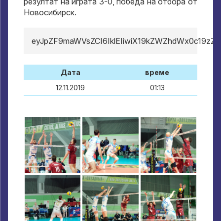
резултат на играта 3-0, победа на отбора от
Новосибирск.
eyJpZF9maWVsZCI6IklEIiwiX19kZWZhdWx0c19zZ
Дата
време
12.11.2019
01:13