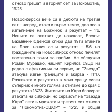
отново грешат и вторият сет за Локомотив,
19:25.
Новосибирски вече са в дебюта на третия
сет - напред, атака в първо темпо, два аса в
изпълнение на Бражнюк и резултат – 1:6.
Нашите се опитват да наваксат, Блокът
Вахмянин-Юденков спира два пъти атаките
на Локо, нашия ас и резултат – 5:6, но
гражданите на Новосибирск отново печелят
постепенно точки за пробив. Ас обслужва
Роман Мурашко, нашият Кирилов също ни
радва с ефективния си сервис, но "Звезда"
атакува извън границите и вкарва - 11:17.
Разликата в резултата в мача срещу силен
съперник е много голяма и стигаме до края с
резултата 13:23. Жителите на Югра блокират
атаката на сибирци, но сервисът на "Звезда
Югра" лети в мрежата и третият сет отново
за "Локомотив-СШОР" – 15:25 и общия