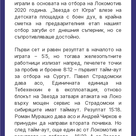
играли в основата на отбора на Локомотив
2020 година. „Звезда от Югра“ влезе на
детската площадка с боен дух, в крайна
сметка на предварителния етап нашият
отбор загуби от днешния съперник, но се
съпротивляваше достойно.
Първи сет и равен резултат в началото на
играта – 5:5, но тогава железопътните
работници излизат напред, печелете точки
за пробив и броене 8:12 – първият тайм-аут
за отбора на Сургут. Павел Страдомски
дава асо, Единичната единица на
Тебехенхин е в експлоатация, отново
блокът на Звезда затваря атаката на Локо
върху мощен сервис на Страдомски и
сибиряците имат таймаут. Резултат 15:18.
Роман Мурашко дава асо и Андрей Чирков е
принуден да направи втората почивка. Но
след тайм-аут, още един ас от Локомотив и