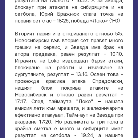
резултата на таблото - 16:22. А за Звезда,
блокаут при атаката на сибиряците и на
сетбола, Юрий Бражнюк слага точка на
първия сет с ас – 18:25, победа «Локо» (1-0)
Вторият пария и в откриването отново 5:5.
Новосибирски във втория сет правят много
грешки на сервис, и Звезда има брак на
втора предавка, равен резултат – 10:10.
Играчите на Loko извършват бързи атаки,
блокиране на работи и изчакване за
сургутяните, резултат – 13:16. Освен това –
провежда красива атака Страдомски,
нашият блок покрива атаките на
Новосибирск и отново равен резултат -
17:17. След таймаута "Локо" – нашата
емисия лети към мрежата, и железничарите
ефективно атакуват, Тайм-аут на Звезда при
вкарване 17:20. Но разликата в три гола в
крайна сметка е много и сибирците имат
резултат на сетбола - 19:24, а нашите