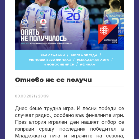
/
/
1-6 СЕДАЛКИ
ЮГРА ЗВЕЗДА
/
/
ЮНОШИ 2022 ФИНАЛ3
МЛАДЕЖКА ЛИГА
/
НОВОСИБИРСК
ФИНАЛ
Отново не се получи
03.03.2021 / 20:39
Днес беше трудна игра. И лесни победи се
случват рядко., особено във финалните игри.
През втория игрален ден нашият отбор се
изправи срещу последния победител в
Младежката лига и играчите на сезона,