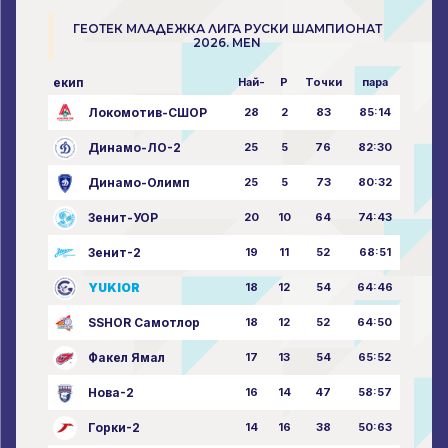
ГЕОТЕК МЛАДЕЖКА ЛИГА РУСКИ ШАМПИОНАТ
2026. MEN
екип
Най-
P
Точки
пара
Локомотив-СШОР
28
2
83
85:14
Динамо-ЛО-2
25
5
76
82:30
Динамо-Олимп
25
5
73
80:32
Зенит-УОР
20
10
64
74:43
Зенит-2
19
11
52
68:51
YUKIOR
18
12
54
64:46
SSHOR Самотлор
18
12
52
64:50
Факел Ямал
17
13
54
65:52
Нова-2
16
14
47
58:57
Горки-2
14
16
38
50:63