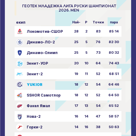
ГЕОТЕК МЛАДЕЖКА ЛИГА РУСКИ ШАМПИОНАТ
2026. MEN
екип
Най-
P
Точки
пара
Локомотив-СШОР
28
2
83
85:14
Динамо-ЛО-2
25
5
76
82:30
Динамо-Олимп
25
5
73
80:32
Зенит-УОР
20
10
64
74:43
Зенит-2
19
11
52
68:51
YUKIOR
18
12
54
64:46
SSHOR Самотлор
18
12
52
64:50
Факел Ямал
17
13
54
65:52
Нова-2
16
14
47
58:57
Горки-2
14
16
38
50:63