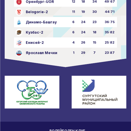
Оренбург-UOR
12
18
34
49:67
Belogorie-2
11
19
30
44:71
Динамо-Башгау
6
24
23
36:75
Кузбас-2
6
24
18
35:82
Енисей-2
4
26
15
25:82
Ярославл Мечки
1
29
7
23:87
ВОЛЕЙБОЛЕН КЛУБ