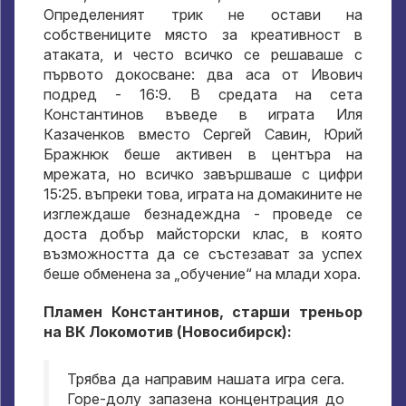
Определеният трик не остави на
собствениците място за креативност в
атаката, и често всичко се решаваше с
първото докосване: два аса от Ивович
подред - 16:9. В средата на сета
Константинов въведе в играта Иля
Казаченков вместо Сергей Савин, Юрий
Бражнюк беше активен в центъра на
мрежата, но всичко завършваше с цифри
15:25. въпреки това, играта на домакините не
изглеждаше безнадеждна - проведе се
доста добър майсторски клас, в която
възможността да се състезават за успех
беше обменена за „обучение“ на млади хора.
Пламен Константинов, старши треньор
на ВК Локомотив (Новосибирск):
Трябва да направим нашата игра сега.
Горе-долу запазена концентрация до