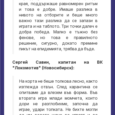
края, поддържаше равномерен ритъм
и това е добре. Имаше разлика в
нивото на отборите и беше много
важно тази разлика да се запази в
играта и на таблото. Три точки далеч е
добра победа. Малко е тъжно без
фенове, но това е правилното
решение, сигурно, докато премине
пикът на епидемията, трябва да бъде.
Сергей Савин, капитан на ВК
"Локомотив" (Новосибирск):
На корта не беше толкова лесно, както
изглежда отвън. След карантина се
опитваме да влезем във форма. Във
втората игра млади момчета, които
дори не разглобихме, започна да
играе, удари топката. Не бихте могли