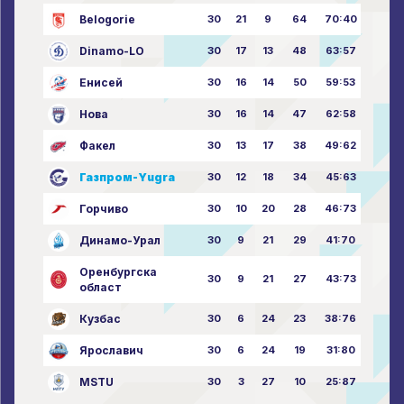
Belogorie
30
21
9
64
70:40
Dinamo-LO
30
17
13
48
63:57
Енисей
30
16
14
50
59:53
Нова
30
16
14
47
62:58
Факел
30
13
17
38
49:62
Газпром-Yugra
30
12
18
34
45:63
Горчиво
30
10
20
28
46:73
Динамо-Урал
30
9
21
29
41:70
Оренбургска
30
9
21
27
43:73
област
Кузбас
30
6
24
23
38:76
Ярославич
30
6
24
19
31:80
MSTU
30
3
27
10
25:87