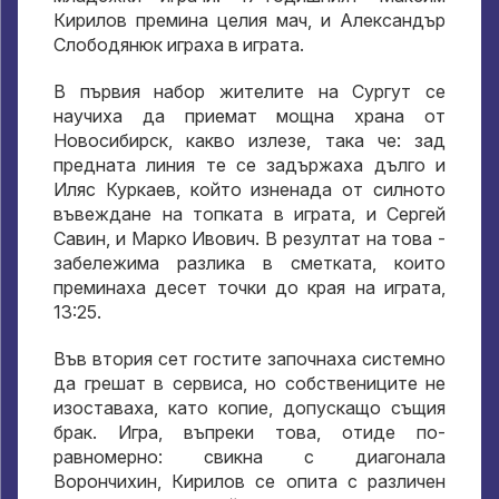
Кирилов премина целия мач, и Александър
Слободянюк играха в играта.
В първия набор жителите на Сургут се
научиха да приемат мощна храна от
Новосибирск, какво излезе, така че: зад
предната линия те се задържаха дълго и
Иляс Куркаев, който изненада от силното
въвеждане на топката в играта, и Сергей
Савин, и Марко Ивович. В резултат на това -
забележима разлика в сметката, които
преминаха десет точки до края на играта,
13:25.
Във втория сет гостите започнаха системно
да грешат в сервиса, но собствениците не
изоставаха, като копие, допускащо същия
брак. Игра, въпреки това, отиде по-
равномерно: свикна с диагонала
Ворончихин, Кирилов се опита с различен