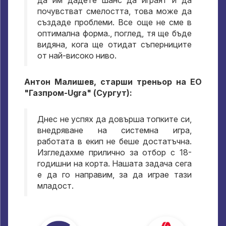
да им дадете шанс да играят и да
почувстват смелостта, това може да
създаде проблеми. Все още не сме в
оптимална форма., поглед, тя ще бъде
видяна, кога ще отидат съперниците
от най-високо ниво.
Антон Малишев, старши треньор на ЕО
"Газпром-Ugra" (Сургут):
Днес не успях да довърша топките си,
внедряване на системна игра,
работата в екип не беше достатъчна.
Изгледахме прилично за отбор с 18-
годишни на корта. Нашата задача сега
е да го направим, за да играе тази
младост.