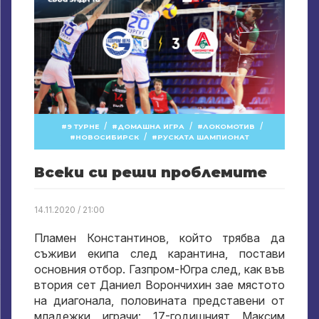
/
/
/
9 ТУРНЕ
ДОМАШНА ИГРА
ЛОКОМОТИВ
/
НОВОСИБИРСК
РУСКАТА ШАМПИОНАТ
Всеки си реши проблемите
14.11.2020 / 21:00
Пламен Константинов, който трябва да
съживи екипа след карантина, постави
основния отбор. Газпром-Югра след, как във
втория сет Даниел Ворончихин зае мястото
на диагонала, половината представени от
младежки играчи: 17-годишният Максим