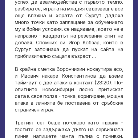
успех да взаимодейства с първото темпо.
разбира се, играта на младия свързващ е все
още влажна и хората от Сургут дадоха
много точки като заплащане за обучението
му в бойни условия. се надяваме,, което не е
напразно - квадратът на резервния опит не
добавя. Спомних си Игор Кобзар, които в
Сургут започнаха да пускат на сайта на
приблизително същата възраст ...
В крайна сметка Ворончихин нокаутира асо,
и Ивович накара Константинов да вземе
тайм-аут с две атаки в контакт (23:20). По-
опитните новосибирци лесно притискат
сета в своя полза - точка, коригиране, мощна
атака в линията бе поставена от сръбския
страничен играч.
Третият сет беше по-скоро като първия -
гостите се задържаха дълго на сервизната
линия, напишете чанта, пълна с почивки.