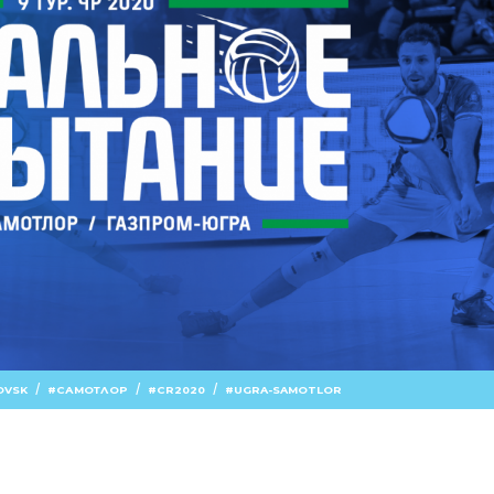
/
/
/
OVSK
САМОТЛОР
CR2020
UGRA-SAMOTLOR