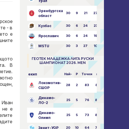
Урал
Оренбургска
30
9
21
27
43:73
област
орское
Кузбас
30
6
24
23
38:76
те - в
ето е
Ярославич
30
6
24
19
31:80
шните
MSTU
30
3
27
10
25:87
защото
ГЕОТЕК МЛАДЕЖКА ЛИГА РУСКИ
ШАМПИОНАТ 2026. MEN
та. В
етие.
екип
Най-
P
Точки
пара
лютно
Локомотив-
ощен,
28
2
83
85:14
СШОР
Динамо-
25
5
76
82:30
 Иван
ЛО-2
 не е
Динамо-
телите
25
5
73
80:32
Олимп
адите
Зенит-УОР
20
10
64
74:43