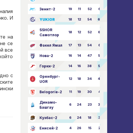
Зенит-2
19
11
52
68:51
иналия
нко. И
YUKIOR
18
12
54
64:46
SSHOR
18
12
52
64:50
Самотлор
те на
не се
Факел Ямал
17
13
54
65:52
ой все
Нова-2
16
14
47
58:57
 който
Горки-2
14
16
38
50:63
едно с
Оренбург-
12
18
34
49:67
нските
UOR
тински
Belogorie-2
11
19
30
44:71
Динамо-
6
24
23
36:75
Башгау
Кузбас-2
6
24
18
35:82
Енисей-2
4
26
15
25:82