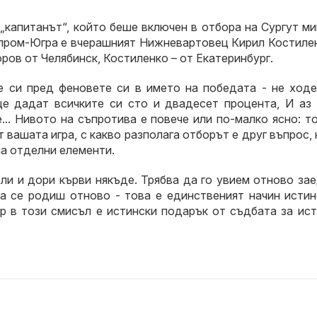
„капитанът“, който беше включен в отбора на Сургут м
азпром-Югра е вчерашният Нижневартовец Кирил Костиле
оров от Челябинск, Костиленко – от Екатеринбург.
те си пред феновете си в името на победата - не ходе
ще дадат всичките си сто и двадесет процента, И аз 
.. Нивото на съпротива е повече или по-малко ясно: т
т вашата игра, с какво разполага отборът е друг въпрос,
на отделни елементи.
ли и дори кърви някъде. Трябва да го увием отново за
 да се родиш отново - това е единственият начин исти
ор в този смисъл е истински подарък от съдбата за ис