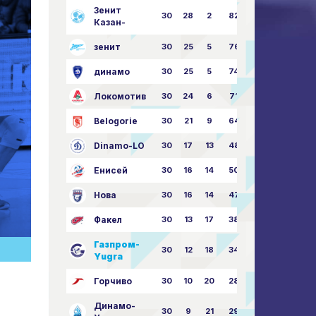
Зенит
30
28
2
82
87:24
Казан-
зенит
30
25
5
76
81:21
динамо
30
25
5
74
79:26
Локомотив
30
24
6
71
77:33
Belogorie
30
21
9
64
70:40
Dinamo-LO
30
17
13
48
63:57
Енисей
30
16
14
50
59:53
Нова
30
16
14
47
62:58
Факел
30
13
17
38
49:62
Газпром-
30
12
18
34
45:63
Yugra
Горчиво
30
10
20
28
46:73
Динамо-
30
9
21
29
41:70