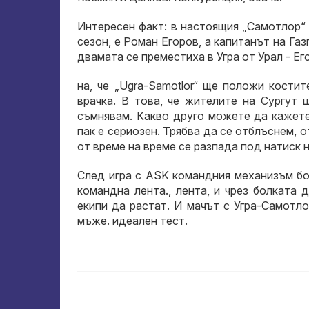
Интересен факт: в настоящия „Самотлор“ 
сезон, е Роман Егоров, а капитанът на Г
двамата се преместиха в Угра от Урал - Ег
на, че „Ugra-Samotlor“ ще положи кости
врачка. В това, че жителите на Сургут 
съмнявам. Какво друго можете да кажете.
пак е сериозен. Трябва да се отблъснем, о
от време на време се разпада под натиск 
След игра с ASK командния механизъм бо
командна лента., лента, и чрез болката
екипи да растат. И мачът с Угра-Самотл
мъже. идеален тест.