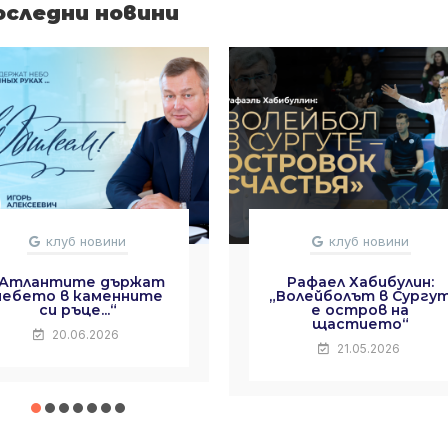
оследни новини
клуб новини
клуб новини
„Атлантите държат
Рафаел Хабибулин:
небето в каменните
„Волейболът в Сургу
си ръце...“
е остров на
щастието“
20.06.2026
21.05.2026