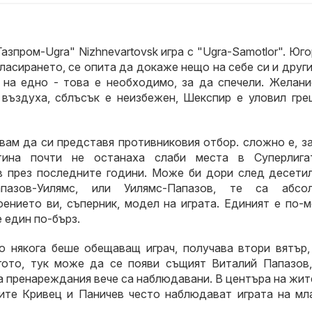
азпром-Ugra" Nizhnevartovsk игра с "Ugra-Samotlor". Юг
ласирането, се опита да докаже нещо на себе си и други
 на едно - това е необходимо, за да спечели. Желани
 въздуха, сблъсък е неизбежен, Шекспир е уловил гре
твам да си представя противниковия отбор. сложно е, 
стина почти не останаха слаби места в Суперлига
в през последните години. Може би дори след десетил
пазов-Уилямс, или Уилямс-Папазов, те са абсо
ението ви, съперник, модел на играта. Единият е по-м
 един по-бърз.
о някога беше обещаващ играч, получава втори вятър,
гото, тук може да се появи същият Виталий Папазов,
ва пренареждания вече са наблюдавани. В центъра на жи
ите Кривец и Паничев често наблюдават играта на мл