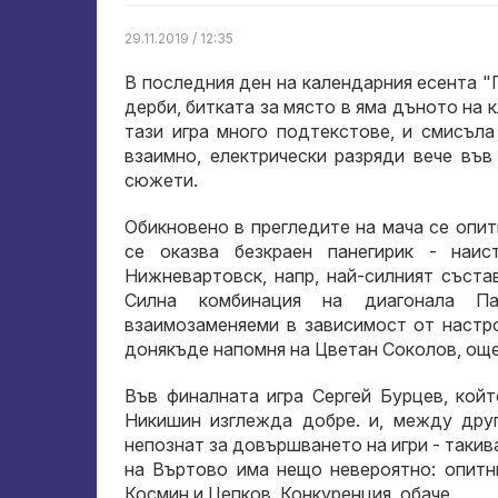
29.11.2019 / 12:35
В последния ден на календарния есента "Г
дерби, битката за място в яма дъното на к
тази игра много подтекстове, и смисъла
взаимно, електрически разряди вече във
сюжети.
Обикновено в прегледите на мача се опи
се оказва безкраен панегирик - наи
Нижневартовск, напр, най-силният съста
Силна комбинация на диагонала Па
взаимозаменяеми в зависимост от настро
донякъде напомня на Цветан Соколов, още
Във финалната игра Сергей Бурцев, койт
Никишин изглежда добре. и, между дру
непознат за довършването на игри - таки
на Въртово има нещо невероятно: опитн
Космин и Цепков. Конкуренция, обаче.