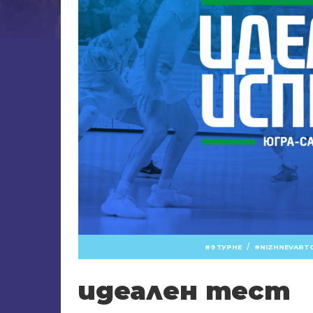
/
9 ТУРНЕ
NIZHNEVART
идеален тест