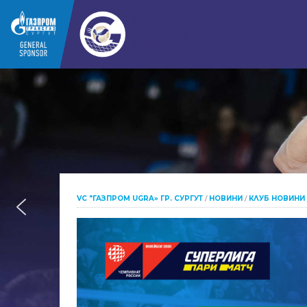
VC "ГАЗПРОМ UGRA» ГР. СУРГУТ
/
НОВИНИ
/
КЛУБ НОВИНИ