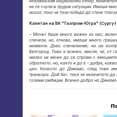
италианския национален отбор. Момчетата
не се счупи в трудни ситуации. Имаше мн
искал, така че тази победа да стане тласъ
Капитан на ВК "Газпром-Югра" (Сургут
– Мачът беше много важен за нас, включ
спечели, но, отново, имаше много греш
моменти. Днес спечелихме, но на конт
Белгород. Това е всичко, мисля, че, от
малко не може да се справи с емоциите.
обратното. но, както и да е - добре, ка
цел. Колкото до Динамо, след това им
треньора. Дай бог, така че момчетата да
големи амбиции. Всичко добро на Динамо
П