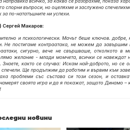
 направиха всичко, за какво се разбрахме, показа хар
ого спорни въпроси, но оцеляхме и заслужено спечелихм
к за по-нататъшните ни успехи.
) Сергей Макаров:
ително и психологически. Мачът беше ключов. добре, 
ки. Не постигаме контраатака, не можем да завършим 
раатаки, сигурно, вече не свършваше, отколкото в м
 голямо желание - млади момчета, всички се навеждат 
 Знаете, както се случва: Искам най-доброто, но се о
кво спечели. Ще продължим да работим и вървим към зав
аха проблеми със състава си този сезон, и оставка
 намерят своята игра и да я покажат, защото Динамо – 
!
оследни новини