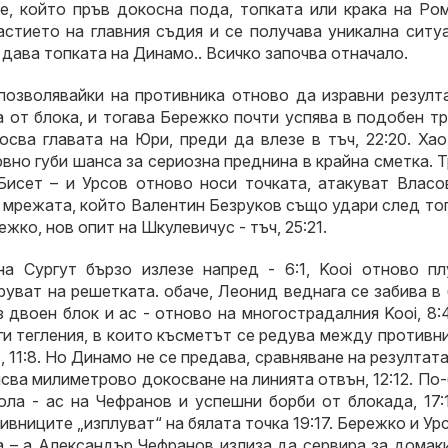
е, който пръв докосна пода, топката или крака на Ром
стието на главния съдия и се получава уникална ситуа
дава топката на Динамо.. Всичко започва отначало.
 позволявайки на противника отново да изравни резулт
 от блока, и тогава Бережко почти успява в подобен тр
осва главата на Юри, преди да влезе в тъч, 22:20. Ха
вно губи шанса за сериозна преднина в крайна сметка. 
Бисет – и Урсов отново носи точката, атакуват Власо
в мрежата, който Валентин Безруков също удари след то
жко, нов опит на Шкулевичус - тъч, 25:21.
а Сургут бързо излезе напред - 6:1, Kooi отново пл
уват на решетката. обаче, Леонид веднага се забива в
з двоен блок и ас - отново на многострадалния Kooi, 8:
ги тегления, в които късметът се редува между противн
 11:8. Но Динамо не се предава, сравняване на резултат
исва милиметрово докосване на линията отвън, 12:12. По
ола - ас на Чефранов и успешни борби от блокада, 17:
вниците „изплуват“ на бялата точка 19:17. Бережко и Ур
а – а Александър Чефранов излиза да сервира за домак