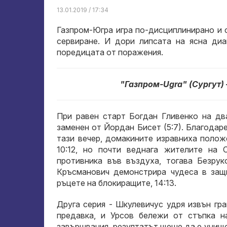
13.01.2019 / 17:34
Газпром-Югра игра по-дисциплинирано и 
сервиране. И дори липсата на ясна диа
поредицата от поражения.
"Газпром-Ugra" (Сургут)
При равен старт Богдан Гливенко на дв
заменен от Йордан Бисет (5:7). Благодар
тази вечер, домакините изравниха полож
10:12, но почти веднага жителите на 
противника във въздуха, тогава Безру
Кръсманович демонстрира чудеса в защи
ръцете на блокиращите, 14:13.
Друга серия - Шкулевичус удря извън гр
предавка, и Урсов бележи от стъпка на
завършвания, резултатът щеше да е унищо