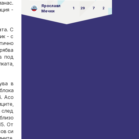
анас.
Ярославл
1
29
7
23:87
ция -
Мечки
ата. С
ик - с
отично
Трябва
в под
пката,
ува в
 блока
4. Асо
иците,
а след
-близо
15. От
сов си
ините.