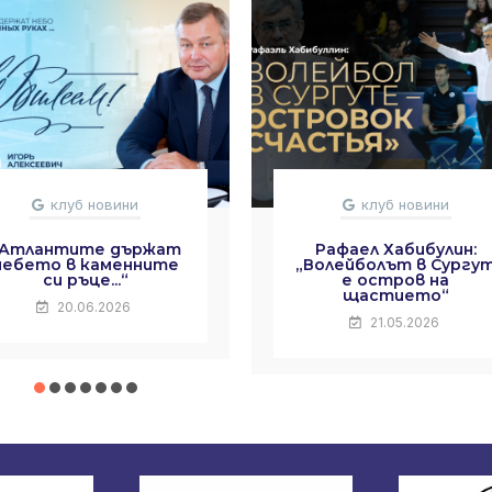
клуб новини
клуб новини
„Атлантите държат
Рафаел Хабибулин:
небето в каменните
„Волейболът в Сургу
си ръце...“
е остров на
щастието“
20.06.2026
21.05.2026