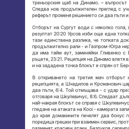
треньорския щаб на Динамо. – въпросът 
Следва нов продължителен преглед с уча
реферът променя решението си два пъти и 
Отборът на Сургут води с няколко гола,
резултат 20:20 Урсов изби още една топка
тази единствена разлика, че топката док
продължително рали - и Газпром-Югра нер
да има тайм аут, заменяйки Гливенко с 
ръцете, 23:21. Рецепция на Динамо влетя 
и на зададена точка блокът е спрян от Бере
В откриването на третия мач отборът н
рецепцията, а Шчадилов и Крсманович цар
два пъти, 6:4. Той отмъщава - с удар пре
отговаря на Шкулевичус, 8:6. Следват дъл
най-накрая блокът се справя с Шкулевичус,
гледане на атаката на Kooi - камерата зап
до края домакините печелят два бонус г
поредица грешки при взаимен сервис, проти
разменят красиви атаки, Безруков сервир