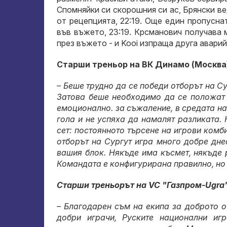
Спомняйки си скорошния си ас, Брянски в
от рецепцията, 22:19. Още един пропусна
във въжето, 23:19. Крсманович получава
през въжето - и Kooi изпраща друга аварийн
Старши треньор на ВК Динамо (Москва
– Беше трудно да се победи отборът на Су
Затова беше необходимо да се положат 
емоционално. за съжаление, в средата на
гола и не успяха да намалят разликата. 
сет: постоянното търсене на игрови комб
отборът на Сургут игра много добре дне
вашия блок. Някъде има късмет, някъде 
Командата е конфигурирана правилно, но 
Старши треньорът на VC "Газпром-Ugra"
– Благодарен съм на екипа за доброто о
добри играчи, Руските национални иг