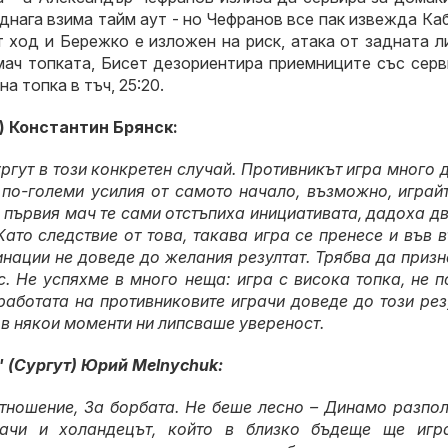
еднага взима тайм аут - но Чефранов все пак извежда К
т ход и Бережко е изложен на риск, атака от задната л
 мач топката, Бисет дезориентира приемниците със сер
а топка в тъч, 25:20.
) Константин Брянск:
ргут в този конкретен случай. Противникът игра много 
по-големи усилия от самото начало, възможно, играйт
 първия мач те сами отстъпиха инициативата, дадоха д
Като следствие от това, такава игра се пренесе и във 
инации не доведе до желания резултат. Трябва да призн
с. Не успяхме в много неща: игра с висока топка, не 
работата на противниковите играчи доведе до този рез
в някои моменти ни липсваше увереност.
 (Сургут) Юрий Melnychuk:
тношение, За борбата. Не беше лесно – Динамо разпол
рачи и холандецът, който в близко бъдеще ще игр