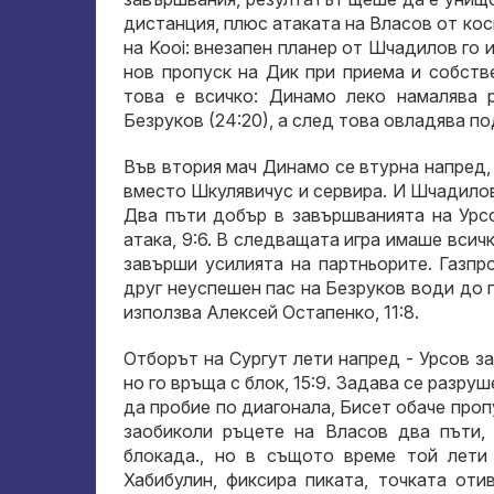
дистанция, плюс атаката на Власов от кос
на Kooi: внезапен планер от Шчадилов го и
нов пропуск на Дик при приема и собстве
това е всичко: Динамо леко намалява р
Безруков (24:20), а след това овладява п
Във втория мач Динамо се втурна напред, 
вместо Шкулявичус и сервира. И Шчадилов 
Два пъти добър в завършванията на Урсо
атака, 9:6. В следващата игра имаше всич
завърши усилията на партньорите. Газпр
друг неуспешен пас на Безруков води до 
използва Алексей Остапенко, 11:8.
Отборът на Сургут лети напред - Урсов з
но го връща с блок, 15:9. Задава се разру
да пробие по диагонала, Бисет обаче пропу
заобиколи ръцете на Власов два пъти,
блокада., но в същото време той лети
Хабибулин, фиксира пиката, точката оти