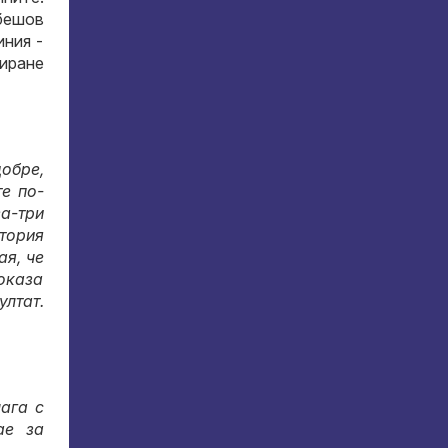
абешов
иния -
виране
добре,
е по-
ва-три
втория
ая, че
показа
ултат.
ага с
ае за