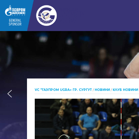
VC "ГАЗПРОМ UGRA» ГР. СУРГУТ
/
НОВИНИ
/
КЛУБ НОВИНИ