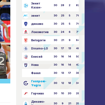
Зенит
30
28
2
82
87:24
Казан-
зенит
30
25
5
76
81:21
динамо
30
25
5
74
79:26
Локомотив
30
24
6
71
77:33
Belogorie
30
21
9
64
70:40
Dinamo-LO
30
17
13
48
63:57
Енисей
30
16
14
50
59:53
Нова
30
16
14
47
62:58
Факел
30
13
17
38
49:62
Газпром-
30
12
18
34
45:63
Yugra
Горчиво
30
10
20
28
46:73
Динамо-
30
9
21
29
41:70