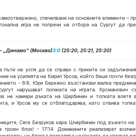
самоотвержено, спечелване на основните елементи – пр
гонална игра не попречи на отбора на Сургут да пре
 – „Динамо“ (Москва)
3:0
(25:20, 25:21, 25:20)
а пъти не успя да се справи с преките си задължения
ение на усилията на Кирил Урсов, който беше почти без
ението - 8:8. Юри Бережко възстанови малка преднина 
Сургут нарушават логиката на играта. Крсманович с
ков не намери ръката на Щербинин и топката влетя в
та, и Урсов му се отблагодарява, като отвива топка
аниците, Сега Безруков кара Шчербинин под въжето на 
 троен блок! - 17:14. Домакините реализират всички
жителен, но блокът позволява на гостите да спазват р