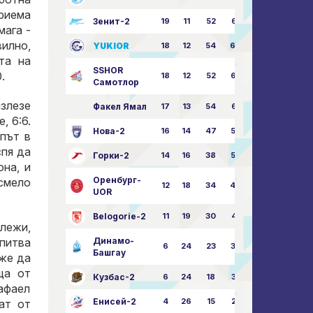
приема
Зенит-2
19
11
52
68:51
мага -
вилно,
YUKIOR
18
12
54
64:46
та на
SSHOR
.
18
12
52
64:50
Самотлор
излезе
Факел Ямал
17
13
54
65:52
, 6:6.
Нова-2
16
14
47
58:57
път в
спя да
Горки-2
14
16
38
50:63
на, и
Оренбург-
 смело
12
18
34
49:67
UOR
Belogorie-2
11
19
30
44:71
ележи,
опитва
Динамо-
6
24
23
36:75
Башгау
оже да
ща от
Кузбас-2
6
24
18
35:82
афаел
Енисей-2
4
26
15
25:82
ат от