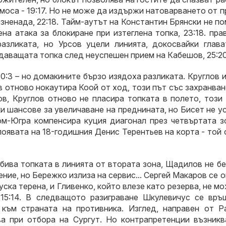
моса - 19:17. Но не може да издържи натоварването от 
зненада, 22:18. Тайм-аутът на Константин Брянски не по
на атака за блокиране при изтеглена топка, 23:18. пра
азликата, но Урсов уцели линията, докосвайки глава
одаващата топка след неуспешен прием на Кабешов, 25:20
0:3 – но домакините бързо изядоха разликата. Круглов 
отново нокаутира Коой от ход, този път със захранване
в, Круглов отново не пласира топката в полето, този 
ки шансове за увеличаване на преднината, но Бисет не у
ом-Югра компенсира куция диагонал през четвъртата зо
появата на 18-годишния Денис Терентьев на корта - той
абива топката в линията от втората зона, Щадилов не б
шение, но Бережко излиза на сервис... Сергей Макаров се 
ска терена, и Гливенко, който влезе като резерва, не м
 15:14. В следващото разиграване Шкулевичус се връ
 към страната на противника. Изглед, направен от Р
ва при отбора на Сургут. Но контрапретенции възникв