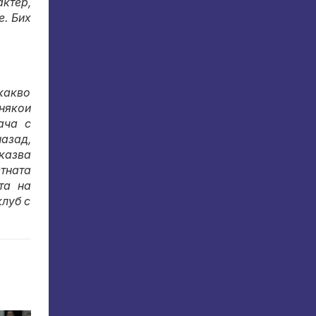
актер,
е. Бих
какво
някои
ача с
назад,
казва
етната
та на
клуб с