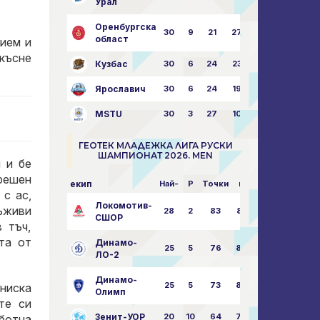
Урал
Оренбургска
30
9
21
27
43:73
област
ием и
късне
Кузбас
30
6
24
23
38:76
Ярославич
30
6
24
19
31:80
MSTU
30
3
27
10
25:87
ГЕОТЕК МЛАДЕЖКА ЛИГА РУСКИ
ШАМПИОНАТ 2026. MEN
 и бе
грешен
екип
Най-
P
Точки
пара
с ас,
Локомотив-
ъживи
28
2
83
85:14
СШОР
 тъч,
та от
Динамо-
25
5
76
82:30
ЛО-2
Динамо-
25
5
73
80:32
ниска
Олимп
те си
Зенит-УОР
20
10
64
74:43
аботна