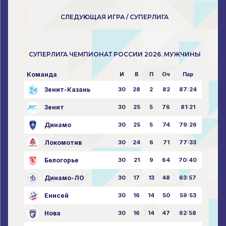
СЛЕДУЮЩАЯ ИГРА / СУПЕРЛИГА
СУПЕРЛИГА ЧЕМПИОНАТ РОССИИ 2026. МУЖЧИНЫ
Команда
И
В
П
Оч
Пар
Зенит-Казань
30
28
2
82
87:24
Зенит
30
25
5
76
81:21
Динамо
30
25
5
74
79:26
Локомотив
30
24
6
71
77:33
Белогорье
30
21
9
64
70:40
Динамо-ЛО
30
17
13
48
63:57
Енисей
30
16
14
50
59:53
Нова
30
16
14
47
62:58