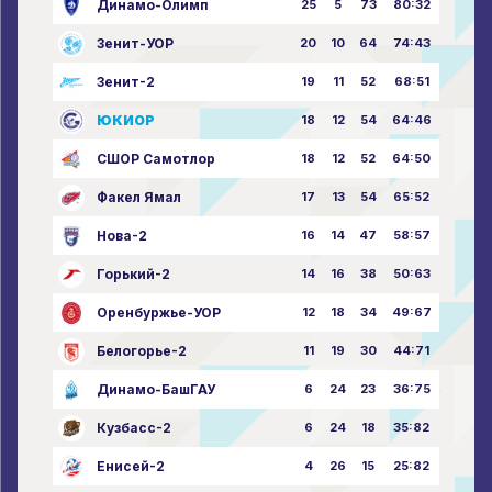
Динамо-Олимп
25
5
73
80:32
Зенит-УОР
20
10
64
74:43
Зенит-2
19
11
52
68:51
ЮКИОР
18
12
54
64:46
СШОР Самотлор
18
12
52
64:50
Факел Ямал
17
13
54
65:52
Нова-2
16
14
47
58:57
Горький-2
14
16
38
50:63
Оренбуржье-УОР
12
18
34
49:67
Белогорье-2
11
19
30
44:71
Динамо-БашГАУ
6
24
23
36:75
Кузбасс-2
6
24
18
35:82
Енисей-2
4
26
15
25:82