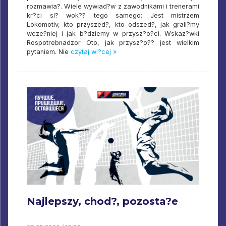
rozmawia?. Wiele wywiad?w z zawodnikami i trenerami
kr?ci si? wok?? tego samego: Jest mistrzem
Lokomotiv, kto przyszed?, kto odszed?, jak grali?my
wcze?niej i jak b?dziemy w przysz?o?ci. Wskaz?wki
Rospotrebnadzor Oto, jak przysz?o?? jest wielkim
pytaniem. Nie
czytaj wi?cej »
Najlepszy, chod?, pozosta?e