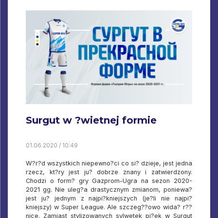
Surgut w ?wietnej formie
01.06.2020 / 10:49
W?r?d wszystkich niepewno?ci co si? dzieje, jest jedna
rzecz, kt?ry jest ju? dobrze znany i zatwierdzony.
Chodzi o form? gry Gazprom-Ugra na sezon 2020-
2021 gg. Nie uleg?a drastycznym zmianom, poniewa?
jest ju? jednym z najpi?kniejszych (je?li nie najpi?
kniejszy) w Super League. Ale szczeg??owo wida? r??
nice. Zamiast stylizowanych sylwetek pi?ek w Surgut