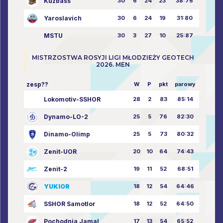
Kuzbass
30
6
24
23
38:76
Yaroslavich
30
6
24
19
31:80
MSTU
30
3
27
10
25:87
MISTRZOSTWA ROSYJI LIGI MŁODZIEŻY GEOTECH
2026. MEN
zesp??
W
P
pkt
parowy
Lokomotiv-SSHOR
28
2
83
85:14
Dynamo-LO-2
25
5
76
82:30
Dinamo-Olimp
25
5
73
80:32
Zenit-UOR
20
10
64
74:43
Zenit-2
19
11
52
68:51
YUKIOR
18
12
54
64:46
SSHOR Samotlor
18
12
52
64:50
Pochodnia Jamal
17
13
54
65:52