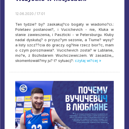
12.06.2020 / 17:01
Ten tydzie? by? zaskakuj?co bogaty w wiadomo?ci.:
Poletaev postanowi?, i Vucichevich - nie, Kluka w
stanie zawieszenia, i Paszticki - w Petersburgu. Kluby
nadal dyskutuj? o przysz?ym sezonie, a Tiume? wysy?
a listy szcz??cia do graczy. og?lnie rzecz bior?c, mam
o czym porozmawia?. Vucichevich zosta? w Lublanie,
mo?e, z Bozhidarem Wuchiczewiczem. W zasadzie,,
skomentowali?my ju? t? sytuacj?:
czytaj wi?cej »