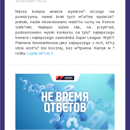
23.05.2020 / 10:23
Nasza kolejna analiza wydarze? niczego nie
powstrzyma, nawet brak tych w?a?nie wydarze?.
jednak, nadal obserwowano niekt?re ruchy na froncie
siatk?wki. Najlepsi ludzie tak, na przyk?ad,
podsumowano wyniki konkursu na tytu? najlepszego
trenera i najlepszego zawodnika Super League. Wyb?r
Plamena Konstantinowa jako najlepszego z nich, kt?ry
idzie wzd?u? linii bocznej, bez w?tpienia. Kamyk w ?
rodku
czytaj wi?cej »