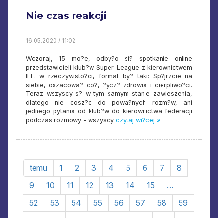
Nie czas reakcji
16.05.2020 / 11:02
Wczoraj, 15 mo?e, odby?o si? spotkanie online
przedstawicieli klub?w Super League z kierownictwem
IEF. w rzeczywisto?ci, format by? taki: Sp?jrzcie na
siebie, oszacowa? co?, ?ycz? zdrowia i cierpliwo?ci.
Teraz wszyscy s? w tym samym stanie zawieszenia,
dlatego nie dosz?o do powa?nych rozm?w, ani
jednego pytania od klub?w do kierownictwa federacji
podczas rozmowy - wszyscy
czytaj wi?cej »
temu
1
2
3
4
5
6
7
8
9
10
11
12
13
14
15
…
52
53
54
55
56
57
58
59