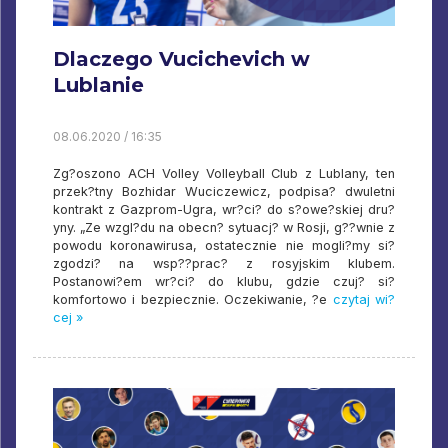
Dlaczego Vucichevich w
Lublanie
08.06.2020 / 16:35
Zg?oszono ACH Volley Volleyball Club z Lublany, ten
przek?tny Bozhidar Wuciczewicz, podpisa? dwuletni
kontrakt z Gazprom-Ugra, wr?ci? do s?owe?skiej dru?
yny. „Ze wzgl?du na obecn? sytuacj? w Rosji, g??wnie z
powodu koronawirusa, ostatecznie nie mogli?my si?
zgodzi? na wsp??prac? z rosyjskim klubem.
Postanowi?em wr?ci? do klubu, gdzie czuj? si?
komfortowo i bezpiecznie. Oczekiwanie, ?e
czytaj wi?
cej »