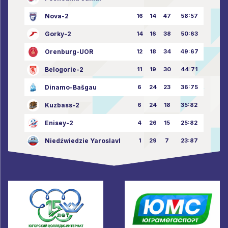
Nova-2
16
14
47
58:57
Gorky-2
14
16
38
50:63
Orenburg-UOR
12
18
34
49:67
Belogorie-2
11
19
30
44:71
Dinamo-Bašgau
6
24
23
36:75
Kuzbass-2
6
24
18
35:82
Enisey-2
4
26
15
25:82
Niedźwiedzie Yaroslavl
1
29
7
23:87