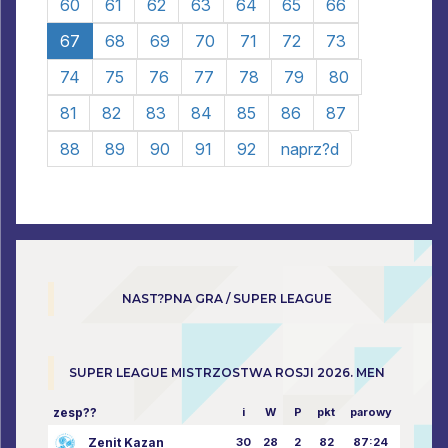
60
61
62
63
64
65
66
67
68
69
70
71
72
73
74
75
76
77
78
79
80
81
82
83
84
85
86
87
88
89
90
91
92
naprz?d
NAST?PNA GRA / SUPER LEAGUE
SUPER LEAGUE MISTRZOSTWA ROSJI 2026. MEN
zesp??
i
W
P
pkt
parowy
Zenit Kazan
30
28
2
82
87:24