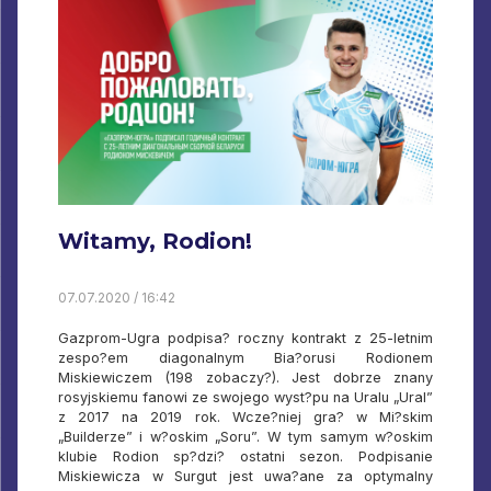
Witamy, Rodion!
07.07.2020 / 16:42
Gazprom-Ugra podpisa? roczny kontrakt z 25-letnim
zespo?em diagonalnym Bia?orusi Rodionem
Miskiewiczem (198 zobaczy?). Jest dobrze znany
rosyjskiemu fanowi ze swojego wyst?pu na Uralu „Ural”
z 2017 na 2019 rok. Wcze?niej gra? w Mi?skim
„Builderze” i w?oskim „Soru”. W tym samym w?oskim
klubie Rodion sp?dzi? ostatni sezon. Podpisanie
Miskiewicza w Surgut jest uwa?ane za optymalny