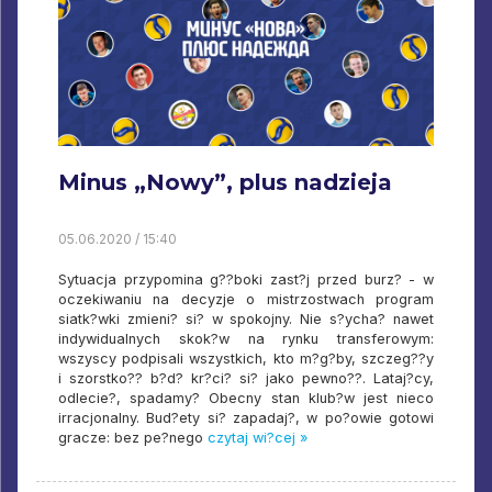
Minus „Nowy”, plus nadzieja
05.06.2020 / 15:40
Sytuacja przypomina g??boki zast?j przed burz? - w
oczekiwaniu na decyzje o mistrzostwach program
siatk?wki zmieni? si? w spokojny. Nie s?ycha? nawet
indywidualnych skok?w na rynku transferowym:
wszyscy podpisali wszystkich, kto m?g?by, szczeg??y
i szorstko?? b?d? kr?ci? si? jako pewno??. Lataj?cy,
odlecie?, spadamy? Obecny stan klub?w jest nieco
irracjonalny. Bud?ety si? zapadaj?, w po?owie gotowi
gracze: bez pe?nego
czytaj wi?cej »