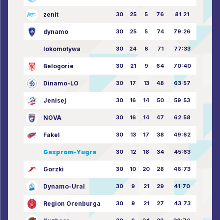
zenit
30
25
5
76
81:21
dynamo
30
25
5
74
79:26
lokomotywa
30
24
6
71
77:33
Belogorie
30
21
9
64
70:40
Dinamo-LO
30
17
13
48
63:57
Jenisej
30
16
14
50
59:53
NOVA
30
16
14
47
62:58
Fakel
30
13
17
38
49:62
Gazprom-Yugra
30
12
18
34
45:63
Gorzki
30
10
20
28
46:73
Dynamo-Ural
30
9
21
29
41:70
Region Orenburga
30
9
21
27
43:73