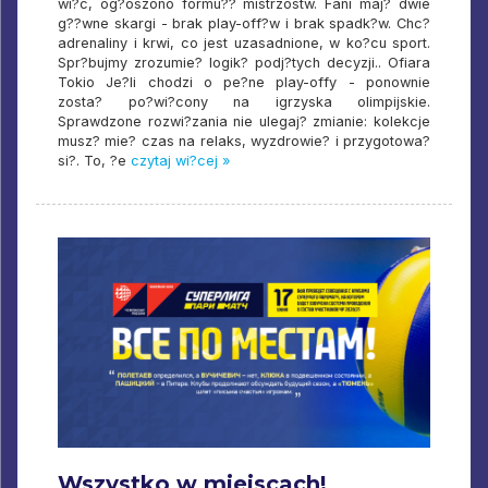
wi?c, og?oszono formu?? mistrzostw. Fani maj? dwie
g??wne skargi - brak play-off?w i brak spadk?w. Chc?
adrenaliny i krwi, co jest uzasadnione, w ko?cu sport.
Spr?bujmy zrozumie? logik? podj?tych decyzji.. Ofiara
Tokio Je?li chodzi o pe?ne play-offy - ponownie
zosta? po?wi?cony na igrzyska olimpijskie.
Sprawdzone rozwi?zania nie ulegaj? zmianie: kolekcje
musz? mie? czas na relaks, wyzdrowie? i przygotowa?
si?. To, ?e
czytaj wi?cej »
Wszystko w miejscach!