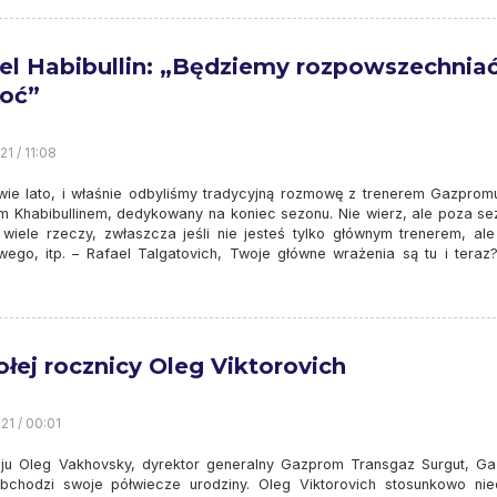
el Habibullin: „Będziemy rozpowszechnia
oć”
1 / 11:08
wie lato, i właśnie odbyliśmy tradycyjną rozmowę z trenerem Gazprom
m Khabibullinem, dedykowany na koniec sezonu. Nie wierz, ale poza s
ż wiele rzeczy, zwłaszcza jeśli nie jesteś tylko głównym trenerem, ale
ego, itp. – Rafael Talgatovich, Twoje główne wrażenia są tu i teraz
łej rocznicy Oleg Viktorovich
21 / 00:01
u Oleg Vakhovsky, dyrektor generalny Gazprom Transgaz Surgut, G
bchodzi swoje półwiecze urodziny. Oleg Viktorovich stosunkowo ni