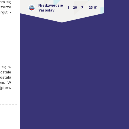
nam się
Niedźwiedzie
czerze
1
29
7
23:87
Yaroslavl
rgut -
 się w
zostałe
ostała
wem. W
jpierw