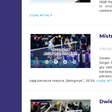
objął w
to zro
zainter
czytaj wi?cej »
Mist
11.04.202
Ostatni
Surgut. 
gry nad
bardzie
pierwsz
zajął pierwsze miejsce „Belogorye”, 26:24,
czytaj wi?
Dwie