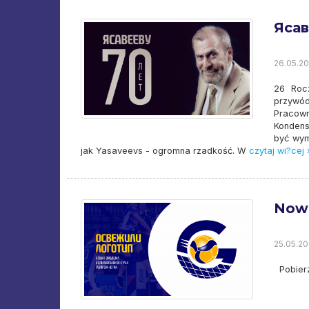
Ясав
26.05.20
26 Rocz
przywód
Pracown
Kondens
być wym
jak Yasaveevs - ogromna rzadkość. W
czytaj wi?cej 
Nowe
25.05.20
Pobier