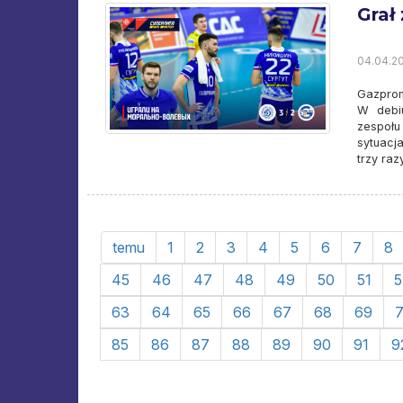
Grał
04.04.20
Gazprom
W debiu
zespołu
sytuacj
trzy ra
temu
1
2
3
4
5
6
7
8
45
46
47
48
49
50
51
5
63
64
65
66
67
68
69
85
86
87
88
89
90
91
9