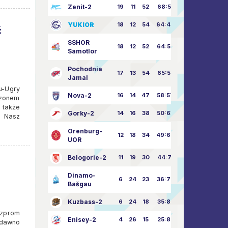
Zenit-2
19
11
52
68:51
YUKIOR
18
12
54
64:46
ć
SSHOR
18
12
52
64:50
Samotlor
Pochodnia
17
13
54
65:52
Jamal
u-Ugry
Nova-2
16
14
47
58:57
ezonem
 także
Gorky-2
14
16
38
50:63
? Nasz
Orenburg-
12
18
34
49:67
UOR
Belogorie-2
11
19
30
44:71
Dinamo-
6
24
23
36:75
Bašgau
Kuzbass-2
6
24
18
35:82
azprom
Enisey-2
4
26
15
25:82
edawno