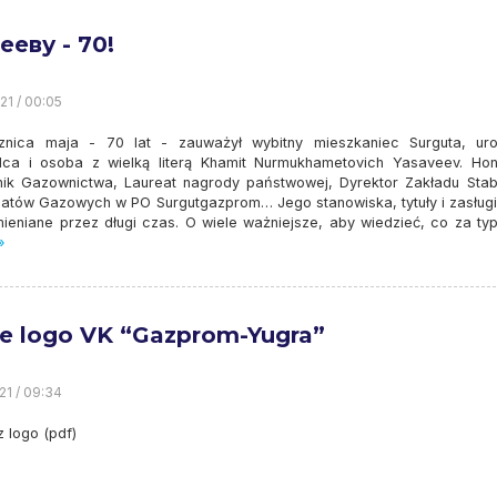
ееву - 70!
21 / 00:05
nica maja - 70 lat - zauważył wybitny mieszkaniec Surguta, ur
ca i osoba z wielką literą Khamit Nurmukhametovich Yasaveev. Ho
ik Gazownictwa, Laureat nagrody państwowej, Dyrektor Zakładu Stabil
atów Gazowych w PO Surgutgazprom… Jego stanowiska, tytuły i zasług
ieniane przez długi czas. O wiele ważniejsze, aby wiedzieć, co za typ 
»
 logo VK “Gazprom-Yugra”
21 / 09:34
z logo (pdf)