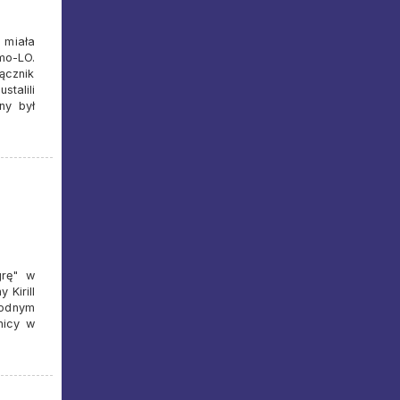
 miała
mo-LO.
ącznik
talili
ny był
grę" w
 Kirill
godnym
nicy w