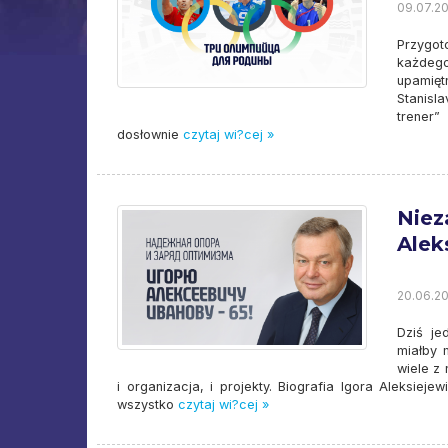
09.07.20
Przygot
każdego
upamięt
Stanisl
trener”
dosłownie
czytaj wi?cej »
Niez
Alek
20.06.20
Dziś je
miałby 
wiele z 
i organizacja, i projekty. Biografia Igora Aleksiej
wszystko
czytaj wi?cej »