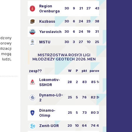
Region
30
9
21
27
43:73
Orenburga
Kuzbass
30
6
24
23
38:76
Yaroslavich
30
6
24
19
31:80
odzony
MSTU
30
3
27
10
25:87
norowy
izacji
i mogą
MISTRZOSTWA ROSYJI LIGI
ludzi,
MŁODZIEŻY GEOTECH 2026. MEN
zesp??
W
P
pkt
parowy
Lokomotiv-
28
2
83
85:14
SSHOR
Dynamo-LO-
25
5
76
82:30
2
Dinamo-
25
5
73
80:32
Olimp
Zenit-UOR
20
10
64
74:43