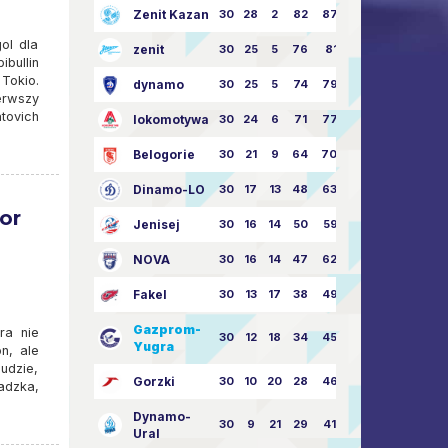
Zenit Kazan
30
28
2
82
87:24
ol dla
zenit
30
25
5
76
81:21
bullin
Tokio.
dynamo
30
25
5
74
79:26
erwszy
tovich
lokomotywa
30
24
6
71
77:33
Belogorie
30
21
9
64
70:40
Dinamo-LO
30
17
13
48
63:57
or
Jenisej
30
16
14
50
59:53
NOVA
30
16
14
47
62:58
Fakel
30
13
17
38
49:62
Gazprom-
ra nie
30
12
18
34
45:63
Yugra
n, ale
ludzie,
Gorzki
30
10
20
28
46:73
adzka,
Dynamo-
30
9
21
29
41:70
Ural