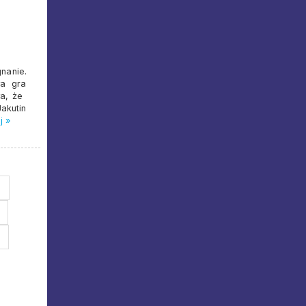
nanie.
ła gra
 że ​​
akutin
j »
4