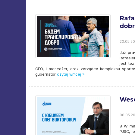
Rafa
dobr
20.05.202
Już pra
Rafaele
jest te
CEO, i menedżer, oraz zarządca kompleksu sportow
gubernator
czytaj wi?cej »
Weso
08.05.20
8 W maj
PJSC, o