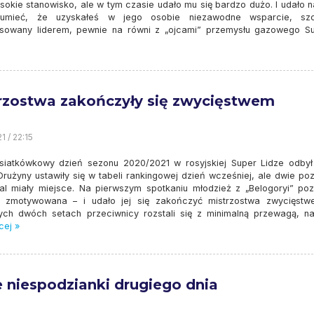
ysokie stanowisko, ale w tym czasie udało mu się bardzo dużo. I udało 
zumieć, że uzyskałeś w jego osobie niezawodne wsparcie, sz
esowany liderem, pewnie na równi z „ojcami” przemysłu gazowego Su
rzostwa zakończyły się zwycięstwem
1 / 22:15
 siatkówkowy dzień sezonu 2020/2021 w rosyjskiej Super Lidze odbył
Drużyny ustawiły się w tabeli rankingowej dzień wcześniej, ale dwie po
al miały miejsce. Na pierwszym spotkaniu młodzież z „Belogoryi” poz
j zmotywowana – i udało jej się zakończyć mistrzostwa zwycięst
ych dwóch setach przeciwnicy rozstali się z minimalną przewagą, na
cej »
 niespodzianki drugiego dnia