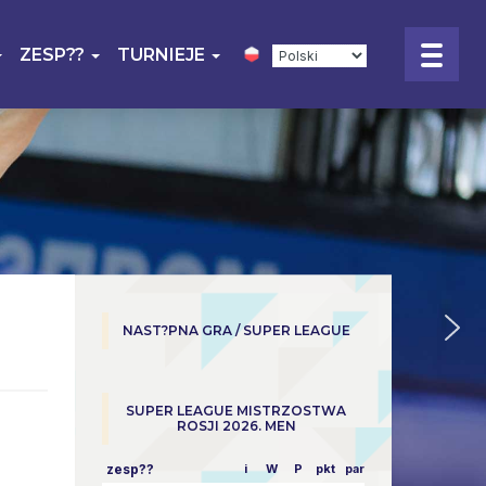
ZESP??
TURNIEJE
NAST?PNA GRA / SUPER LEAGUE
SUPER LEAGUE MISTRZOSTWA
ROSJI 2026. MEN
zesp??
i
W
P
pkt
parowy