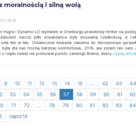
 z moralnością i silną wolą
21 / 19:19
-Yugra i Dynamo-LO wystawili w Orenburgu prawdziwy thriller na pożeg
tanckim meczu piłki breakdance były muzealną rzadkością, a ca
 szła łeb w łeb.. Ostatecznie blokada Jakutina do Abrosimowa sprawiła,
a była dla nas trochę bardziej komfortowa., 21:19, ale potem ten sam J
zy z rzędu nawet nie próbował pomóc zamknąć Botina, dobry
czytaj wi?ce
9
10
11
12
13
14
15
…
42
43
4
2
53
54
55
56
57
58
59
60
61
62
70
71
72
…
78
79
80
81
82
83
84
2
naprz?d