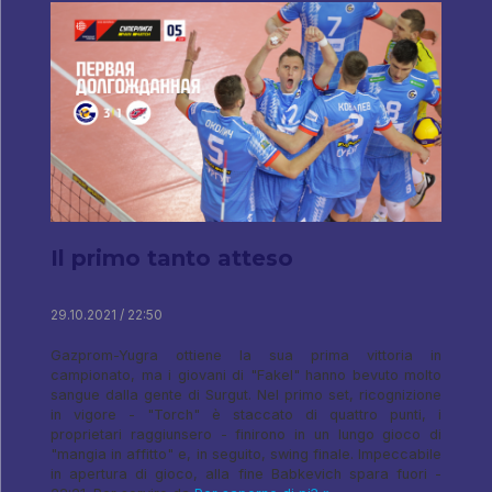
Il primo tanto atteso
29.10.2021 / 22:50
Gazprom-Yugra ottiene la sua prima vittoria in
campionato, ma i giovani di "Fakel" hanno bevuto molto
sangue dalla gente di Surgut. Nel primo set, ricognizione
in vigore - "Torch" è staccato di quattro punti, i
proprietari raggiunsero - finirono in un lungo gioco di
"mangia in affitto" e, in seguito, swing finale. Impeccabile
in apertura di gioco, alla fine Babkevich spara fuori -