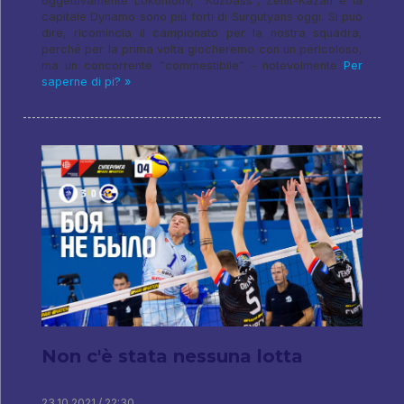
oggettivamente Lokomotiv, "Kuzbass", Zenit-Kazan e la
capitale Dynamo sono più forti di Surgutyans oggi. Si può
dire, ricomincia il campionato per la nostra squadra,
perché per la prima volta giocheremo con un pericoloso,
ma un concorrente "commestibile" - notevolmente
Per
saperne di pi? »
Non c'è stata nessuna lotta
23.10.2021 / 22:30