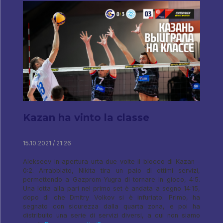
Kazan ha vinto la classe
15.10.2021 / 21:26
Alekseev in apertura urta due volte il blocco di Kazan -
0:2. Arrabbiato, Nikita tira un paio di ottimi servizi,
permettendo a Gazprom-Yugra di tornare in gioco, 4:5.
Una lotta alla pari nel primo set è andata a segno 14:15,
dopo di che Dmitry Volkov si è infuriato. Primo, ha
segnato con sicurezza dalla quarta zona, e poi ha
distribuito una serie di servizi diversi, a cui non siamo