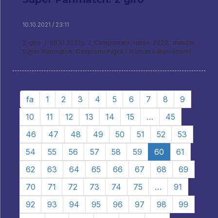
10.10.2021 / 23:11
2 giro / 09.10.2021g. / Campionato russo 2022. maschi.
Super Parimatch. Gazprom-Yugra / Kuzbass (Kemerovo)
fa
1
2
3
4
5
6
7
8
9
10
11
12
13
14
15
…
45
46
47
48
49
50
51
52
53
54
55
56
57
58
59
60
61
62
63
64
65
66
67
68
69
70
71
72
73
74
75
…
91
92
93
94
95
96
97
98
99