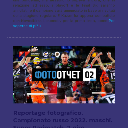
una pandemia, ma nessuno lo sapeva ancora, che in
relazione ad esso, i playoff e le Final Six saranno
annullati, e il campione sarà annunciato in base ai risultati
della stagione regolare. E Kazan ha appena combattuto
con Novosibirsk Lokomotiv per la prima linea, come
Per
saperne di pi? »
Reportage fotografico.
Campionato russo 2022. maschi.
Super Parimatch. 2 giro