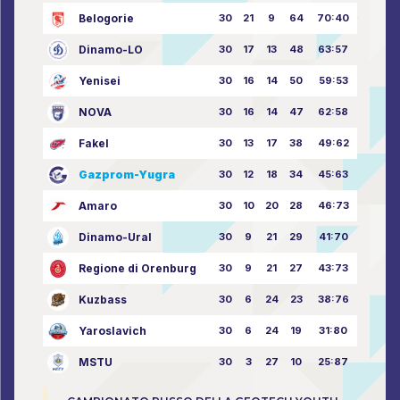
Belogorie
30
21
9
64
70:40
Dinamo-LO
30
17
13
48
63:57
Yenisei
30
16
14
50
59:53
NOVA
30
16
14
47
62:58
Fakel
30
13
17
38
49:62
Gazprom-Yugra
30
12
18
34
45:63
Amaro
30
10
20
28
46:73
Dinamo-Ural
30
9
21
29
41:70
Regione di Orenburg
30
9
21
27
43:73
Kuzbass
30
6
24
23
38:76
Yaroslavich
30
6
24
19
31:80
MSTU
30
3
27
10
25:87