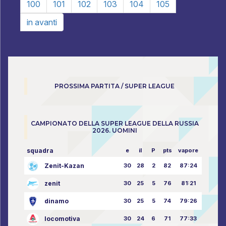
100
101
102
103
104
105
in avanti
PROSSIMA PARTITA / SUPER LEAGUE
CAMPIONATO DELLA SUPER LEAGUE DELLA RUSSIA
2026. UOMINI
squadra
e
il
P
pts
vapore
Zenit-Kazan
30
28
2
82
87:24
zenit
30
25
5
76
81:21
dinamo
30
25
5
74
79:26
locomotiva
30
24
6
71
77:33