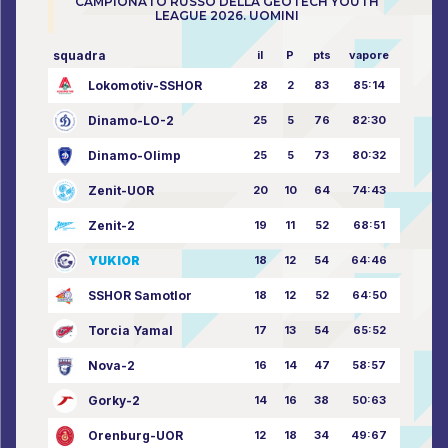
CAMPIONATO RUSSO DELLA GEOTECH YOUTH
LEAGUE 2026. UOMINI
squadra
il
P
pts
vapore
Lokomotiv-SSHOR
28
2
83
85:14
Dinamo-LO-2
25
5
76
82:30
Dinamo-Olimp
25
5
73
80:32
Zenit-UOR
20
10
64
74:43
Zenit-2
19
11
52
68:51
YUKIOR
18
12
54
64:46
SSHOR Samotlor
18
12
52
64:50
Torcia Yamal
17
13
54
65:52
Nova-2
16
14
47
58:57
Gorky-2
14
16
38
50:63
Orenburg-UOR
12
18
34
49:67