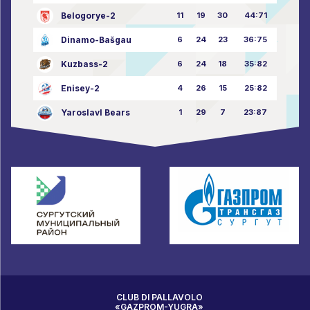
Belogorye-2
11
19
30
44:71
Dinamo-Bašgau
6
24
23
36:75
Kuzbass-2
6
24
18
35:82
Enisey-2
4
26
15
25:82
Yaroslavl Bears
1
29
7
23:87
CLUB DI PALLAVOLO
«GAZPROM-YUGRA»