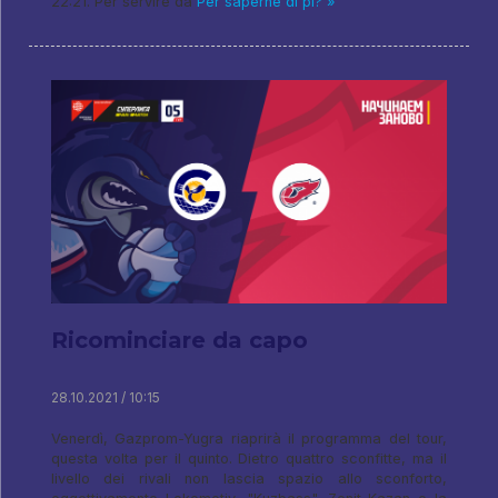
22:21. Per servire da
Per saperne di pi? »
Ricominciare da capo
28.10.2021 / 10:15
Venerdì, Gazprom-Yugra riaprirà il programma del tour,
questa volta per il quinto. Dietro quattro sconfitte, ma il
livello dei rivali non lascia spazio allo sconforto,