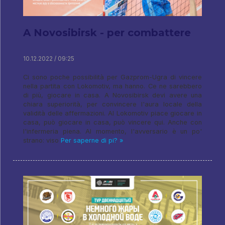
A Novosibirsk - per combattere
10.12.2022 / 09:25
Ci sono poche possibilità per Gazprom-Ugra di vincere
nella partita con Lokomotiv, ma hanno. Ce ne sarebbero
di più, giocare in casa. A Novosibirsk devi avere una
chiara superiorità, per convincere l'aura locale della
validità delle affermazioni. Al Lokomotiv piace giocare in
casa, può giocare in casa, può vincere qui. Anche con
l'infermeria piena. Al momento, l'avversario è un po'
strano: viso
Per saperne di pi? »