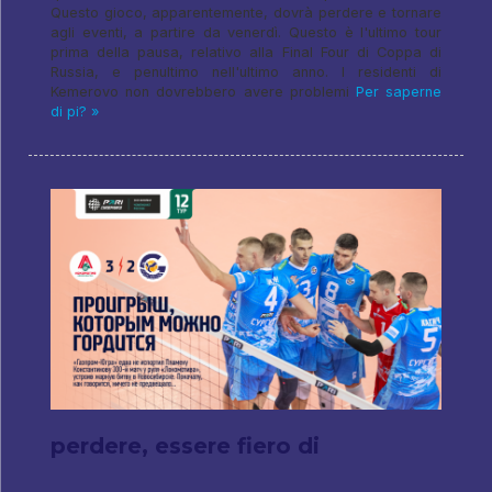
Questo gioco, apparentemente, dovrà perdere e tornare
agli eventi, a partire da venerdì. Questo è l'ultimo tour
prima della pausa, relativo alla Final Four di Coppa di
Russia, e penultimo nell'ultimo anno. I residenti di
Kemerovo non dovrebbero avere problemi
Per saperne
di pi? »
perdere, essere fiero di