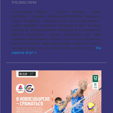
11.12.2022 / 20:50
«Lokomotiv»: Abayev - Luburic, Kurkaev - Lyzik,
Berezhko - Kurbanov, Martynyuk/Krivitchenko Gazprom-
Yugra: Ozhiganov - Alekseev, Piun - Ionov, Makarenko -
Katich, Nagaets / Dyachkov "Gazprom-Yugra" ha quasi
rovinato la 300esima partita alla guida di Lokomotiv per
Plamen Konstantinov, avendo organizzato una calda
battaglia a Novosibirsk. All'inizio, come dice il proverbio,
niente di predetto: nella prima partita i padroni di casa a
discapito degli ace di Abaev (2:0), Lubrica (7:3),
Per
saperne di pi? »