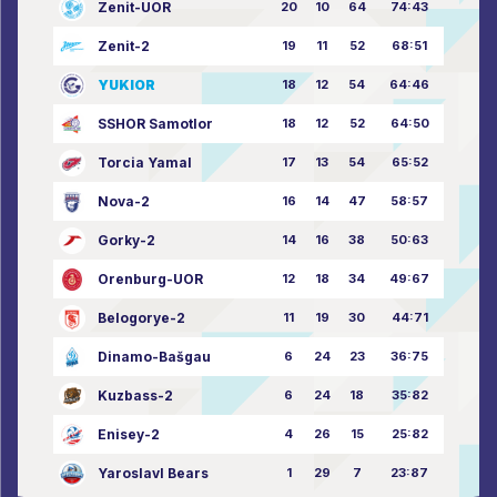
Zenit-UOR
20
10
64
74:43
Zenit-2
19
11
52
68:51
YUKIOR
18
12
54
64:46
SSHOR Samotlor
18
12
52
64:50
Torcia Yamal
17
13
54
65:52
Nova-2
16
14
47
58:57
Gorky-2
14
16
38
50:63
Orenburg-UOR
12
18
34
49:67
Belogorye-2
11
19
30
44:71
Dinamo-Bašgau
6
24
23
36:75
Kuzbass-2
6
24
18
35:82
Enisey-2
4
26
15
25:82
Yaroslavl Bears
1
29
7
23:87