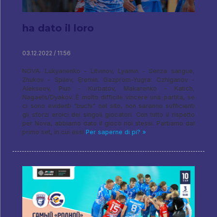
ha dato il loro
03.12.2022 / 11:56
NOVA: Lukyanenko - Litvinov, Lyamin - Senza sangue,
Zhukov - Spilev, Eremin. Gazprom-Yugra: Ozhiganov -
Alekseev, Piun - Kurbatov, Makarenko - Katich,
Nagaets/Dyakov. È molto difficile vincere una partita, se
ci sono evidenti "buchi" nel sito, non saranno sufficienti
gli sforzi eroici dei singoli giocatori. Con tutto il rispetto
per Nova, abbiamo dato il gioco noi stessi. Partiamo dal
primo set, in cui essi
Per saperne di pi? »