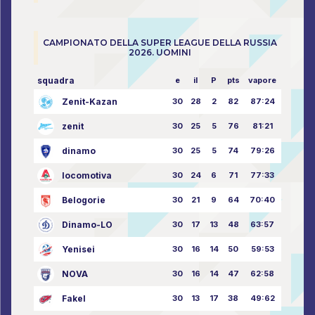
CAMPIONATO DELLA SUPER LEAGUE DELLA RUSSIA
2026. UOMINI
squadra
e
il
P
pts
vapore
Zenit-Kazan
30
28
2
82
87:24
zenit
30
25
5
76
81:21
dinamo
30
25
5
74
79:26
locomotiva
30
24
6
71
77:33
Belogorie
30
21
9
64
70:40
Dinamo-LO
30
17
13
48
63:57
Yenisei
30
16
14
50
59:53
NOVA
30
16
14
47
62:58
Fakel
30
13
17
38
49:62