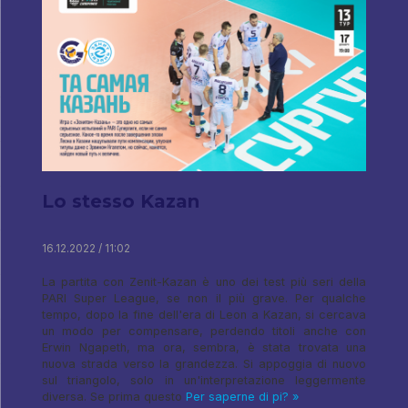
Lo stesso Kazan
16.12.2022 / 11:02
La partita con Zenit-Kazan è uno dei test più seri della
PARI Super League, se non il più grave. Per qualche
tempo, dopo la fine dell'era di Leon a Kazan, si cercava
un modo per compensare, perdendo titoli anche con
Erwin Ngapeth, ma ora, sembra, è stata trovata una
nuova strada verso la grandezza. Si appoggia di nuovo
sul triangolo, solo in un'interpretazione leggermente
diversa. Se prima questo
Per saperne di pi? »