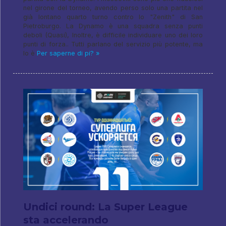
nel girone del torneo, avendo perso solo una partita nel
già lontano quarto turno contro lo "Zenith" di San
Pietroburgo. La Dynamo è una squadra senza punti
deboli (Quasi), Inoltre, è difficile individuare uno dei loro
punti di forza.. Tutti parlano del servizio più potente, ma
lo è
Per saperne di pi? »
Undici round: La Super League
sta accelerando