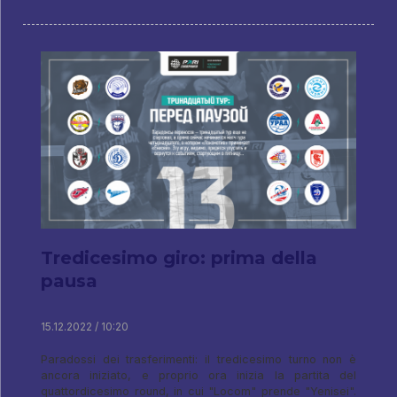
Tredicesimo giro: prima della
pausa
15.12.2022 / 10:20
Paradossi dei trasferimenti: il tredicesimo turno non è
ancora iniziato, e proprio ora inizia la partita del
quattordicesimo round, in cui "Locom" prende "Yenisei".