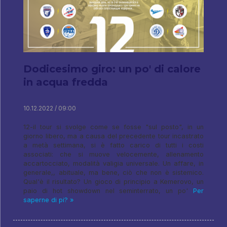
Dodicesimo giro: un po' di calore
in acqua fredda
10.12.2022 / 09:00
12-il tour si svolge come se fosse "sul posto", in un
giorno libero, ma a causa del precedente tour incastrato
a metà settimana, si è fatto carico di tutti i costi
associati: che si muove velocemente, allenamento
accartocciato, modalità valigia universale. Un affare, in
generale,, abituale, ma bene, ciò che non è sistemico.
Qual'è il risultato? Un gioco di principio a Kemerovo, un
paio di hot showdown nel seminterrato, un po'
Per
saperne di pi? »