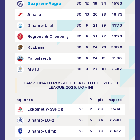
Gazprom-Yugra
30
12
18
34
45:63
Amaro
30
10
20
28
46:73
Dinamo-Ural
30
9
21
29
41:70
Regione di Orenburg
30
9
21
27
43:73
Kuzbass
30
6
24
23
38:76
Yaroslavich
30
6
24
19
31:80
MSTU
30
3
27
10
25:87
CAMPIONATO RUSSO DELLA GEOTECH YOUTH
LEAGUE 2026. UOMINI
squadra
il
P
pts
vapore
Lokomotiv-SSHOR
28
2
83
85:14
Dinamo-LO-2
25
5
76
82:30
Dinamo-Olimp
25
5
73
80:32