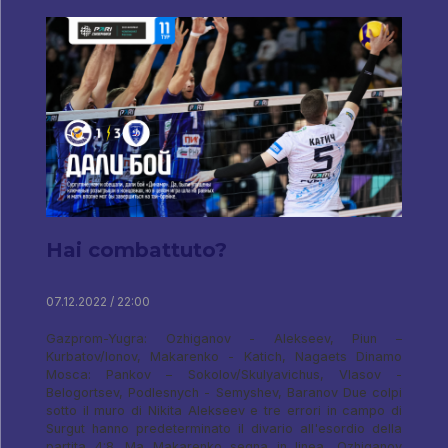
Hai combattuto?
07.12.2022 / 22:00
Gazprom-Yugra: Ozhiganov - Alekseev, Piun –
Kurbatov/Ionov, Makarenko - Katich, Nagaets Dinamo
Mosca: Pankov – Sokolov/Skulyavichus, Vlasov -
Belogortsev, Podlesnych - Semyshev, Baranov Due colpi
sotto il muro di Nikita Alekseev e tre errori in campo di
Surgut hanno predeterminato il divario all'esordio della
partita 4:8. Ma Makarenko segna in linea, Ozhiganov