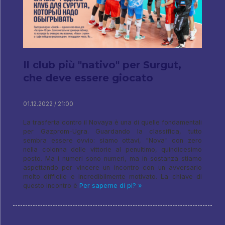
Il club più "nativo" per Surgut,
che deve essere giocato
01.12.2022 / 21:00
La trasferta contro il Novaya è una di quelle fondamentali
per Gazprom-Ugra. Guardando la classifica, tutto
sembra essere ovvio: siamo ottavi, "Nova" con zero
nella colonna delle vittorie al penultimo, quindicesimo
posto. Ma i numeri sono numeri, ma in sostanza stiamo
aspettando per vincere un incontro con un avversario
molto difficile e incredibilmente motivato. La chiave di
questo incontro è
Per saperne di pi? »