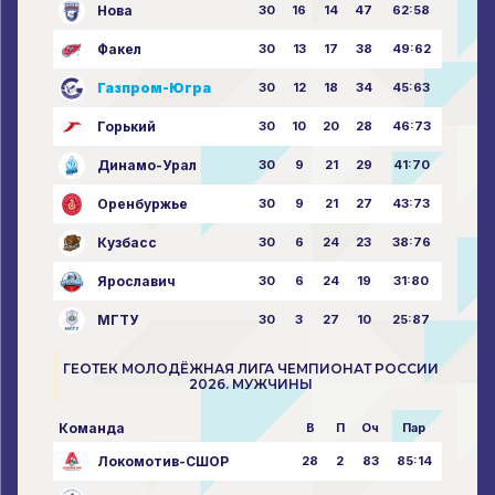
Нова
30
16
14
47
62:58
Факел
30
13
17
38
49:62
Газпром-Югра
30
12
18
34
45:63
Горький
30
10
20
28
46:73
Динамо-Урал
30
9
21
29
41:70
Оренбуржье
30
9
21
27
43:73
Кузбасс
30
6
24
23
38:76
Ярославич
30
6
24
19
31:80
МГТУ
30
3
27
10
25:87
ГЕОТЕК МОЛОДЁЖНАЯ ЛИГА ЧЕМПИОНАТ РОССИИ
2026. МУЖЧИНЫ
Команда
В
П
Оч
Пар
Локомотив-СШОР
28
2
83
85:14