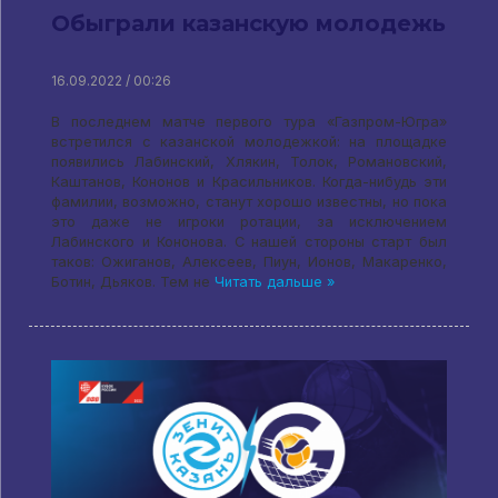
Обыграли казанскую молодежь
16.09.2022 / 00:26
В последнем матче первого тура «Газпром-Югра»
встретился с казанской молодежкой: на площадке
появились Лабинский, Хлякин, Толок, Романовский,
Каштанов, Кононов и Красильников. Когда-нибудь эти
фамилии, возможно, станут хорошо известны, но пока
это даже не игроки ротации, за исключением
Лабинского и Кононова. С нашей стороны старт был
таков: Ожиганов, Алексеев, Пиун, Ионов, Макаренко,
Ботин, Дьяков. Тем не
Читать дальше »