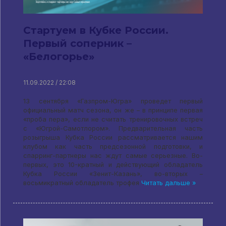
Стартуем в Кубке России.
Первый соперник –
«Белогорье»
11.09.2022 / 22:08
13 сентября «Газпром-Югра» проведет первый
официальный матч сезона, он же – в принципе первая
«проба пера», если не считать тренировочных встреч
с «Югрой-Самотлором». Предварительная часть
розыгрыша Кубка России рассматривается нашим
клубом как часть предсезонной подготовки, и
спарринг-партнеры нас ждут самые серьезные. Во-
первых, это 10-кратный и действующий обладатель
Кубка России «Зенит-Казань», во-вторых –
восьмикратный обладатель трофея
Читать дальше »