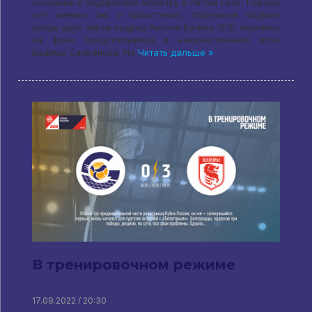
сознание и подбросили монетку в пятом сете. Первый
сет именно так и проистекал: отдельные подвиги
вроде двух эйсов подряд Антона Ботина (5:5) терялись
на фоне предсказуемой и некачественной игры
Вадима Ожиганова. На
Читать дальше »
В тренировочном режиме
17.09.2022 / 20:30