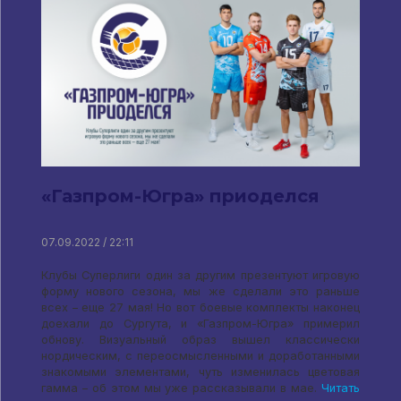
«Газпром-Югра» приоделся
07.09.2022 / 22:11
Клубы Суперлиги один за другим презентуют игровую
форму нового сезона, мы же сделали это раньше
всех – еще 27 мая! Но вот боевые комплекты наконец
доехали до Сургута, и «Газпром-Югра» примерил
обнову. Визуальный образ вышел классически
нордическим, с переосмысленными и доработанными
знакомыми элементами, чуть изменилась цветовая
гамма – об этом мы уже рассказывали в мае.
Читать