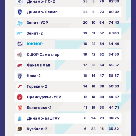
Динамо-ЛО-2
25
5
76
82:30
Динамо-Олимп
25
5
73
80:32
Зенит-УОР
20
10
64
74:43
Зенит-2
19
11
52
68:51
ЮКИОР
18
12
54
64:46
СШОР Самотлор
18
12
52
64:50
Факел Ямал
17
13
54
65:52
Нова-2
16
14
47
58:57
Горький-2
14
16
38
50:63
Оренбуржье-УОР
12
18
34
49:67
Белогорье-2
11
19
30
44:71
Динамо-БашГАУ
6
24
23
36:75
Кузбасс-2
6
24
18
35:82