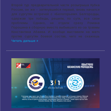
Второй тур предварительной части розыгрыша Кубка
России, он же – затянувшийся первый, вновь начался
для сургутян встречей с «Белогорьем». Белгородцы,
одержав три победы, решили, по сути, все свои
проблемы. Однако, не отдали сразу Романа
Порошина в сборную вместо выбывшего из-за травмы
Константина Абаева. И вообще выставили на матч
против сургутян боевой состав, чего не скажешь
Читать дальше »