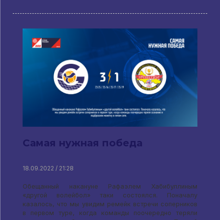
Самая нужная победа
18.09.2022 / 21:28
Обещанный накануне Рафаэлем Хабибуллиным
«другой волейбол» таки состоялся. Поначалу
казалось, что мы увидим ремейк встречи соперников
в первом туре, когда команды поочередно теряли