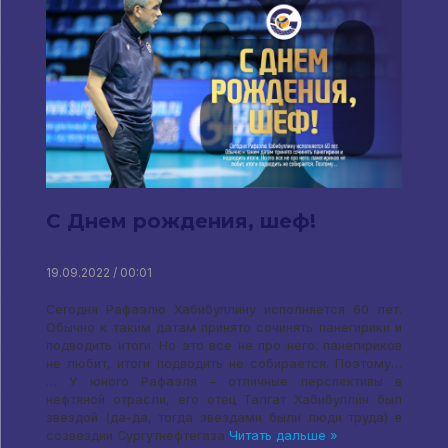
С Днем рождения, шеф!
19.09.2022 / 00:01
Сегодня Рафаэлю Хабибуллину исполняется 60 лет.
Обычно к таким датам принято сочинять панегирики и
подводить итоги. Но это все не про него: панегириков
не любит, итоги подводить не собирается. Поэтому…
… У юного Рафаэля ­– отличные перспективы в
нефтяной отрасли, его отец Талгат Хабибуллин был
звездой (да-да, тогда звездами были люди труда) в
созвездии Сургутнефтегаза
Читать дальше »