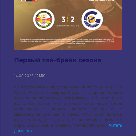
Первый тай-брейк сезона
14.09.2022 / 21:59
Во втором матче предварительной части розыгрыша
Кубка России «Газпром-Югра» в упорной борьбе
уступил оренбургскому «Нефтянику» 2:3. Игра была
настолько равна, что в пятом сете чаша весов
склонилась в пользу нашего соперника с
минимальной разницей в счете, 13:15. Хотя, положа
руку на сердце – должны были забирать игру. Но
сыро, сыро… Как и обещал, тренерский штаб
Читать
дальше »