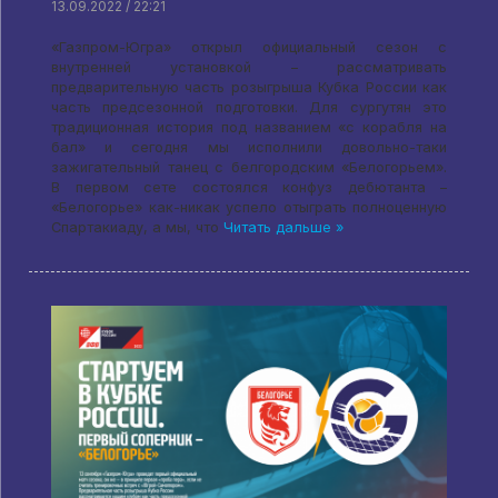
13.09.2022 / 22:21
«Газпром-Югра» открыл официальный сезон с
внутренней установкой – рассматривать
предварительную часть розыгрыша Кубка России как
часть предсезонной подготовки. Для сургутян это
традиционная история под названием «с корабля на
бал» и сегодня мы исполнили довольно-таки
зажигательный танец с белгородским «Белогорьем».
В первом сете состоялся конфуз дебютанта –
«Белогорье» как-никак успело отыграть полноценную
Спартакиаду, а мы, что
Читать дальше »