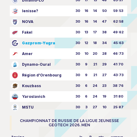
Dinamo-LO
30
17
13
48
63:57
Ienisse?
30
16
14
50
59:53
NOVA
30
16
14
47
62:58
Fakel
30
13
17
38
49:62
Gazprom-Yugra
30
12
18
34
45:63
Amer
30
10
20
28
46:73
Dynamo-Oural
30
9
21
29
41:70
Région d'Orenbourg
30
9
21
27
43:73
Kouzbass
30
6
24
23
38:76
Yaroslavich
30
6
24
19
31:80
MSTU
30
3
27
10
25:87
CHAMPIONNAT DE RUSSIE DE LA LIGUE JEUNESSE
GEOTECH 2026. MEN