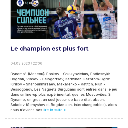
Le champion est plus fort
04.03.2023 / 22:06
Dynamo" (Moscou): Pankov - Chkulyavichus, Podlesnykh -
Bogdan, Vlasov - Belogortsev, Kerminen Gazprom-Ugra:
Kirillov - Shahbanmirzaev, Makarenko - Katitch, Piun -
Bessogonov, Les Nagaets Surgutians sont entrés dans le jeu
dans un line-up plus expérimental, que les Moscovites. Si
Dynamo, en gros, un seul joueur de base était absent -
Sokolov (Semyshev et Bogdan sont interchangeables), alors
nous n'avions pas
lire la suite »