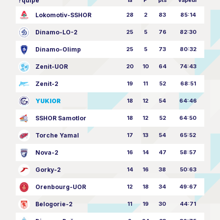
?quipe
la
P
pts
vapeur
Lokomotiv-SSHOR
28
2
83
85:14
Dinamo-LO-2
25
5
76
82:30
Dinamo-Olimp
25
5
73
80:32
Zenit-UOR
20
10
64
74:43
Zenit-2
19
11
52
68:51
YUKIOR
18
12
54
64:46
SSHOR Samotlor
18
12
52
64:50
Torche Yamal
17
13
54
65:52
Nova-2
16
14
47
58:57
Gorky-2
14
16
38
50:63
Orenbourg-UOR
12
18
34
49:67
Belogorie-2
11
19
30
44:71