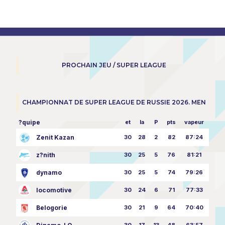
PROCHAIN JEU / SUPER LEAGUE
CHAMPIONNAT DE SUPER LEAGUE DE RUSSIE 2026. MEN
?quipe
et
la
P
pts
vapeur
Zenit Kazan
30
28
2
82
87:24
z?nith
30
25
5
76
81:21
dynamo
30
25
5
74
79:26
locomotive
30
24
6
71
77:33
Belogorie
30
21
9
64
70:40