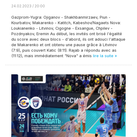
24.02.2023 / 20:00
Gazprom-Yugra: Ojiganov - Shakhbanmirzaev, Piun -
Kourbatov, Makarenko - Katitch, Kabeshov/Nagaets Nova:
Loukianenko - Litvinov, Cigogne - Exsangue, Chpilev -
Pozdnyakov, Eremin Au début, les invités ont brisé l'égalité
du score avec deux blocs - d'abord, ils ont adouci l'attaque
de Makarenko et ont obtenu une pause grâce à Litvinov
(7:9), puis couvert Katic (8:11). Rajab a répondu avec as
(11:12), mais immédiatement "Nova" a émis
lire la suite »