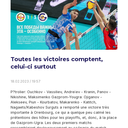
Toutes les victoires comptent,
celui-ci surtout
18.02.2023 / 19:57
P?trolier: Ouchkov - Vassiliev, Andreïev - Kranin, Panov -
Nikishine, Maksimenko Gazprom-Yougra: Ojiganov -
Alekseev, Piun - Kourbatov, Makarenko - Katitch,
Nagaets/Kabeshov Surguts a remporté une victoire très
importante à Orenbourg, ce qui a quelque peu calmé les
prétentions des hôtes pour les playoffs, et, donc, à la place
de Gazprom-Ugra. Les deux premiers matchs
ressemblaient douloureusement au scénario du match