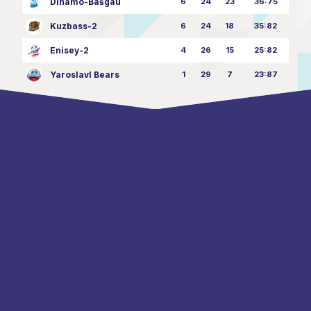
Dinamo-Bašgau
6
24
23
36:75
Kuzbass-2
6
24
18
35:82
Enisey-2
4
26
15
25:82
Yaroslavl Bears
1
29
7
23:87