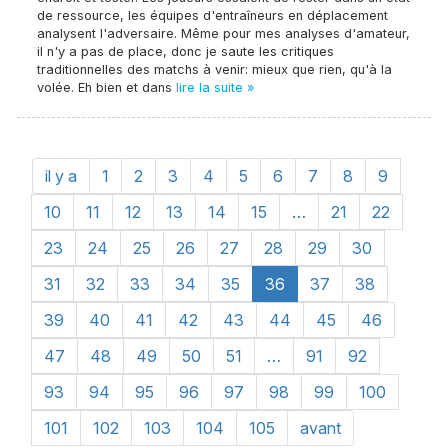
de ressource, les équipes d'entraîneurs en déplacement
analysent l'adversaire. Même pour mes analyses d'amateur,
il n'y a pas de place, donc je saute les critiques
traditionnelles des matchs à venir: mieux que rien, qu'à la
volée. Eh bien et dans
lire la suite »
il y a
1
2
3
4
5
6
7
8
9
10
11
12
13
14
15
…
21
22
23
24
25
26
27
28
29
30
31
32
33
34
35
36
37
38
39
40
41
42
43
44
45
46
47
48
49
50
51
…
91
92
93
94
95
96
97
98
99
100
101
102
103
104
105
avant