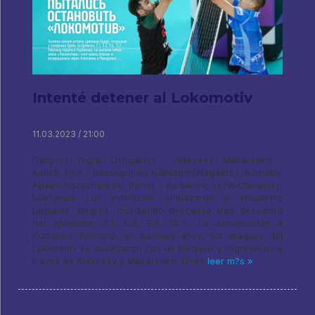
Intenté detener al Lokomotiv
11.03.2023 / 21:00
Gazprom-Yugra: Ozhiganov - Alekseev, Makarenko -
Katich, Piún - Bessogonov, Kabeshov/Nagaets Lokomotiv:
Abaev-Kazachenkov, Perrin - Kurbanov, Lyzik-Chereisky,
Martynyuk Los anfitriones empezaron el encuentro
bastante alegres, mordiendo descanso tras descanso
del oponente: 2:1, 5:3, 9:6, 12:7... La alimentación a
Kurbanov funcionó, en balones altos, los ataques del
Lokomotiv se suavizaron con un bloqueo y regresaron a
través de Alekseev y Makarenko. 12-es
leer m?s »