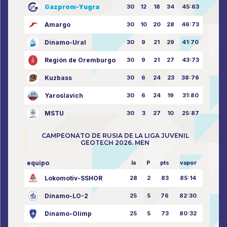
Gazprom-Yugra
30
12
18
34
45:63
Amargo
30
10
20
28
46:73
Dinamo-Ural
30
9
21
29
41:70
Región de Oremburgo
30
9
21
27
43:73
Kuzbass
30
6
24
23
38:76
Yaroslavich
30
6
24
19
31:80
MSTU
30
3
27
10
25:87
CAMPEONATO DE RUSIA DE LA LIGA JUVENIL
GEOTECH 2026. MEN
equipo
la
P
pts
vapor
Lokomotiv-SSHOR
28
2
83
85:14
Dinamo-LO-2
25
5
76
82:30
Dinamo-Olimp
25
5
73
80:32