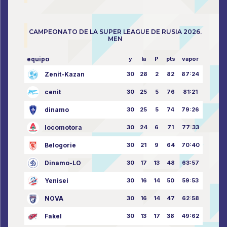
CAMPEONATO DE LA SUPER LEAGUE DE RUSIA 2026.
MEN
equipo
y
la
P
pts
vapor
Zenit-Kazan
30
28
2
82
87:24
cenit
30
25
5
76
81:21
dinamo
30
25
5
74
79:26
locomotora
30
24
6
71
77:33
Belogorie
30
21
9
64
70:40
Dinamo-LO
30
17
13
48
63:57
Yenisei
30
16
14
50
59:53
NOVA
30
16
14
47
62:58
Fakel
30
13
17
38
49:62