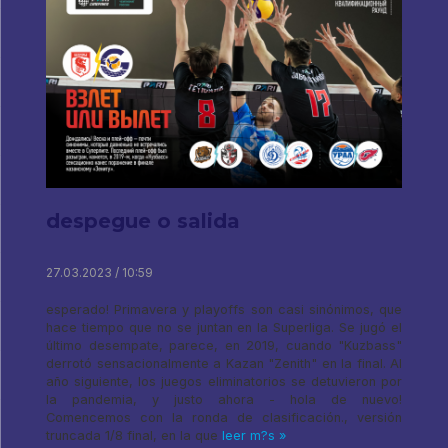
despegue o salida
27.03.2023 / 10:59
esperado! Primavera y playoffs son casi sinónimos, que
hace tiempo que no se juntan en la Superliga. Se jugó el
último desempate, parece, en 2019, cuando "Kuzbass"
derrotó sensacionalmente a Kazan "Zenith" en la final. Al
año siguiente, los juegos eliminatorios se detuvieron por
la pandemia, y justo ahora - hola de nuevo!
Comencemos con la ronda de clasificación., versión
truncada 1/8 final, en la que
leer m?s »