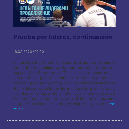
Prueba por líderes, continuación
18.03.2023 / 19:00
El calendario le dio a Gazprom-Ugra un oponente
formidable en el último partido en casa de la temporada
regular: San Petersburgo "Zenith" vino a nosotros. La
gente de Surgut realmente se beneficiaría de una
victoria., pero el oponente, con una derrota reciente del
Nizhny Novgorod ASC, se ha arrinconado a sí mismo: no
hay dónde retirarse, Lokomotiv respira por la espalda.
Entonces los invitados de la capital del norte llegaron a
Surgut para luchar en serio., no dispares. y, sabes,
leer
m?s »