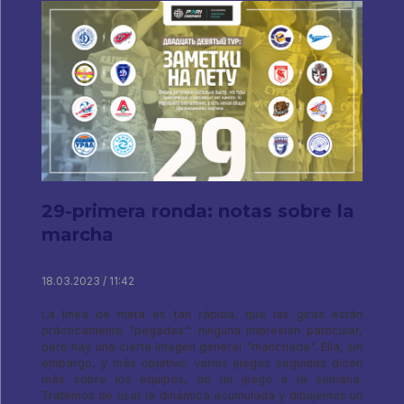
29-primera ronda: notas sobre la
marcha
18.03.2023 / 11:42
La línea de meta es tan rápida, que las giras están
prácticamente "pegadas": ninguna impresión particular,
pero hay una cierta imagen general "manchada". Ella, sin
embargo, y más objetivo: varios juegos seguidos dicen
más sobre los equipos, de un juego a la semana.
Tratemos de usar la dinámica acumulada y dibujemos un