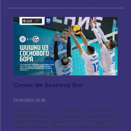
Conos de Sosnovy Bor
24.03.2023 / 22:35
Dinamo-LO: Jovovich Murashko, Biryukov-Ivovich,
Kolenkovsky-Melnikov, Vishnevetsky Gazprom-Yugra:
Ozhiganov-Alekseev, Makarenko Katic, Piun Bessogonov,
Kabeshov-Nagaets Después de la derrota de Neftyanik