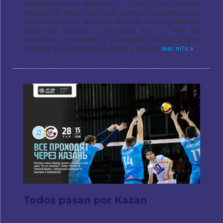
Shakhbanmirzaev, Makarenko - Katich, Piun-Kurbatov,
Kabeshov El equipo de Surgut comenzó bastante alegre
e incluso tomó la delantera después de un productivo
ataque de Kurbatov y su propio as., 2:1. Pero los
anfitriones se comieron la acumulación de tres errores
seguidos de Rajab: lanzar a la red y golpear
leer m?s »
Todos pasan por Kazan