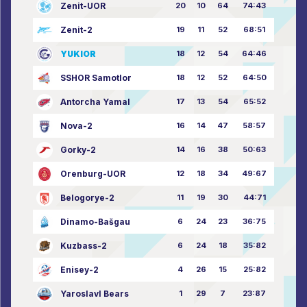
Zenit-UOR
20
10
64
74:43
Zenit-2
19
11
52
68:51
YUKIOR
18
12
54
64:46
SSHOR Samotlor
18
12
52
64:50
Antorcha Yamal
17
13
54
65:52
Nova-2
16
14
47
58:57
Gorky-2
14
16
38
50:63
Orenburg-UOR
12
18
34
49:67
Belogorye-2
11
19
30
44:71
Dinamo-Bašgau
6
24
23
36:75
Kuzbass-2
6
24
18
35:82
Enisey-2
4
26
15
25:82
Yaroslavl Bears
1
29
7
23:87