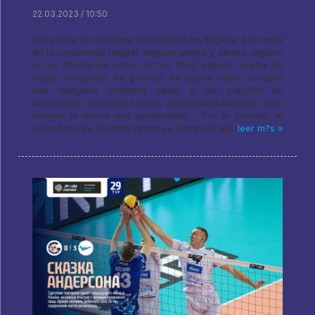
22.03.2023 / 10:50
Pues toda la caravana del voleibol ha llegado a la meta
de la temporada regular. Alguien alegre y alegre, alguien
en un intento de hacer el tiro final, alguien acaba de
llegar. Preguntas, en general, no queda nada, excepto
que Neftyanik intentará saltar a los playoffs en
Novosibirsk. Nosotros somos, desafortunadamente, ellos
mismos le dieron esa oportunidad ... Por lo general, el
calendario de la última ronda se compone así,
leer m?s »