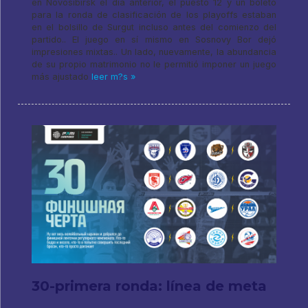
en Novosibirsk el día anterior, el puesto 12 y un boleto
para la ronda de clasificación de los playoffs estaban
en el bolsillo de Surgut incluso antes del comienzo del
partido.. El juego en sí mismo en Sosnovy Bor dejó
impresiones mixtas.. Un lado, nuevamente, la abundancia
de su propio matrimonio no le permitió imponer un juego
más ajustado
leer m?s »
30-primera ronda: línea de meta