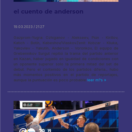
el cuento de anderson
19.03.2023 / 21:27
Gazprom-Yugra: Ozhiganov - Alekseev, Piún - Kirillov,
Katich - Botín, Kabeshov/VlaskovZenit: Kobzar - Kliuka,
Yakovlev - Yakutín, Anderson - Voronkov, El equipo de
Grebennikov Surgut repitió la trama del partido anterior
en Kazan, haber jugado en igualdad de condiciones con
un oponente superior solo la primera mitad del set de
debut. Pero el contenido de los partidos difería., hubo
más momentos positivos en el partido de reportajes,
aunque la puntuación es poco probable
leer m?s »