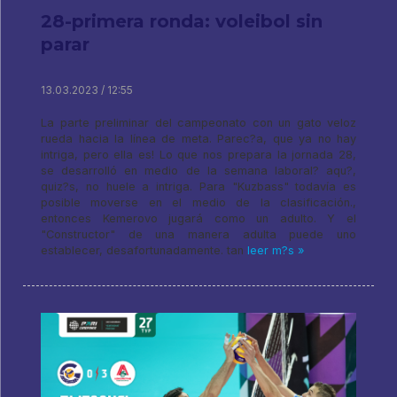
28-primera ronda: voleibol sin
parar
13.03.2023 / 12:55
La parte preliminar del campeonato con un gato veloz
rueda hacia la línea de meta. Parec?a, que ya no hay
intriga, pero ella es! Lo que nos prepara la jornada 28,
se desarrolló en medio de la semana laboral? aqu?,
quiz?s, no huele a intriga. Para "Kuzbass" todavía es
posible moverse en el medio de la clasificación.,
entonces Kemerovo jugará como un adulto. Y el
"Constructor" de una manera adulta puede uno
establecer, desafortunadamente. tan
leer m?s »