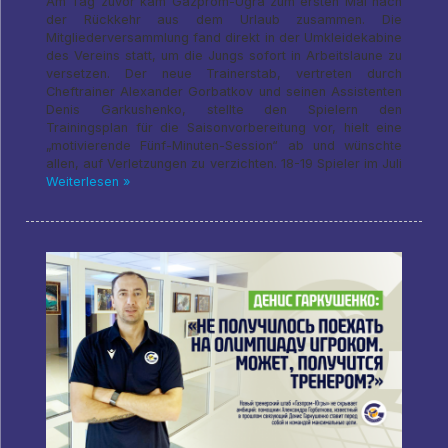
Am Tag zuvor kam Gazprom-Ugra zum ersten Mal nach
der Rückkehr aus dem Urlaub zusammen. Die
Mitgliederversammlung fand direkt in der Umkleidekabine
des Vereins statt, um die Jungs sofort in Arbeitslaune zu
versetzen. Der neue Trainerstab, vertreten durch
Cheftrainer Alexander Gorbatkov und seinen Assistenten
Denis Garkushenko, stellte den Spielern den
Trainingsplan für die Saisonvorbereitung vor, hielt eine
„motivierende Fünf-Minuten-Session“ ab und wünschte
allen, auf Verletzungen zu verzichten. 18-19 Spieler im Juli
Weiterlesen »