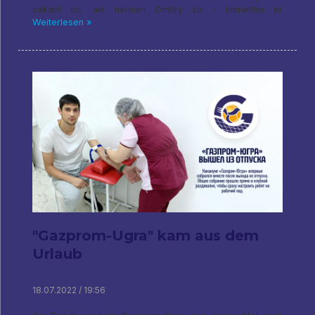
vakant ist, wir nennen Dmitry so - immerhin er
Weiterlesen »
"Gazprom-Ugra" kam aus dem
Urlaub
18.07.2022 / 19:56