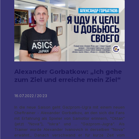
Alexander Gorbatkow: „Ich gehe
zum Ziel und erreiche mein Ziel“
16.07.2022 / 20:23
In die neue Saison geht Gazprom-Ugra mit einem neuen
Cheftrainer - Alexander Gorbatkov, an den sich die Fans
mit Erfahrung als Spieler von Samotlor erinnern, "Oktan"
(jetzt "Nova"), "Iskra" und ... "Gazprom-Jugra". Als
Trainer wurde Alexander Ivanovich in derselben "Nova"
erwähnt., Danach verschwand er für kurze Zeit vom