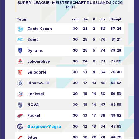
SUPER -LEAGUE -MEISTERSCHAFT RUSSLANDS 2026.
MEN
Team
und
die
P
pts
Dampf
Zenit-Kasan
30
28
2
82
87:24
Zenit
30
25
5
76
81:21
Dynamo
30
25
5
74
79:26
Lokomotive
30
24
6
71
77:33
Belogorie
30
21
9
64
70:40
Dinamo-LO
30
17
13
48
63:57
Jenissei
30
16
14
50
59:53
NOVA
30
16
14
47
62:58
Fackel
30
13
17
38
49:62
Gazprom-Yugra
30
12
18
34
45:63
Bitter
30
10
20
28
46:73