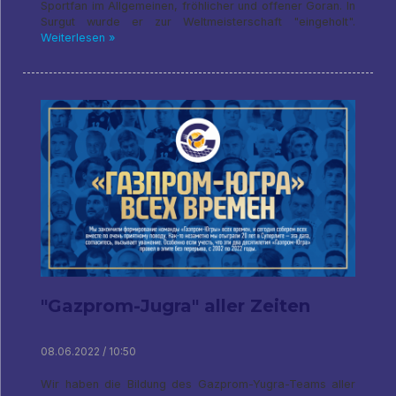
Sportfan im Allgemeinen, fröhlicher und offener Goran. In
Surgut wurde er zur Weltmeisterschaft "eingeholt".
Weiterlesen »
"Gazprom-Jugra" aller Zeiten
08.06.2022 / 10:50
Wir haben die Bildung des Gazprom-Yugra-Teams aller