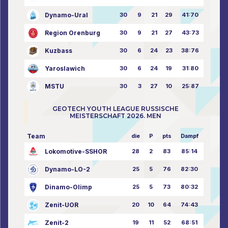
Dynamo-Ural
30
9
21
29
41:70
Region Orenburg
30
9
21
27
43:73
Kuzbass
30
6
24
23
38:76
Yaroslawich
30
6
24
19
31:80
MSTU
30
3
27
10
25:87
GEOTECH YOUTH LEAGUE RUSSISCHE
MEISTERSCHAFT 2026. MEN
Team
die
P
pts
Dampf
Lokomotive-SSHOR
28
2
83
85:14
Dynamo-LO-2
25
5
76
82:30
Dinamo-Olimp
25
5
73
80:32
Zenit-UOR
20
10
64
74:43
Zenit-2
19
11
52
68:51