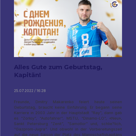
Alles Gute zum Geburtstag,
Kapitän!
25.07.2022 / 16:28
Freunde, Dmitry Makarenko feiert heute seinen
Geburtstag, braucht keine Einführung. Er begann seine
Karriere in 2003 Jahr in der Hauptstadt "Ray", dann gab
es "Zorkiy", "Autofahrer", MSTU, "Dinamo-LO", «Neu»,
Sankt Petersburg "Zenit", "Samotlor" und, schlie?lich,
"Gazprom-Jugra". Und obwohl in der Vorbereitungszeit
auf die neue Saison der Platz des Mannschaftskapitäns