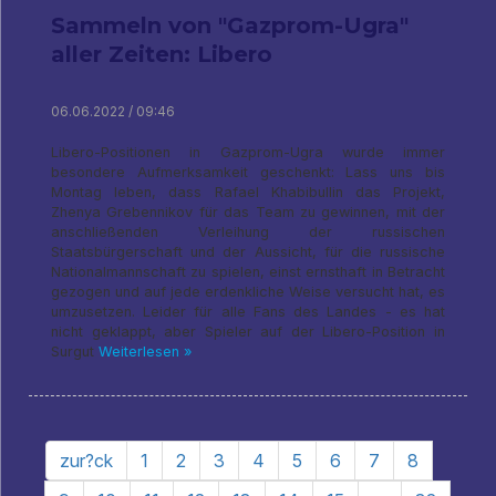
Sammeln von "Gazprom-Ugra"
aller Zeiten: Libero
06.06.2022 / 09:46
Libero-Positionen in Gazprom-Ugra wurde immer
besondere Aufmerksamkeit geschenkt: Lass uns bis
Montag leben, dass Rafael Khabibullin das Projekt,
Zhenya Grebennikov für das Team zu gewinnen, mit der
anschließenden Verleihung der russischen
Staatsbürgerschaft und der Aussicht, für die russische
Nationalmannschaft zu spielen, einst ernsthaft in Betracht
gezogen und auf jede erdenkliche Weise versucht hat, es
umzusetzen. Leider für alle Fans des Landes - es hat
nicht geklappt, aber Spieler auf der Libero-Position in
Surgut
Weiterlesen »
zur?ck
1
2
3
4
5
6
7
8