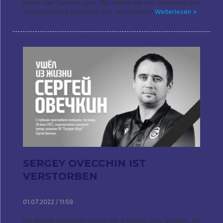
Radar der Superleague. Wir haben ihn am Vorabend des
Trainingsstarts getroffen und viel erfahren
Weiterlesen »
SERGEY OVECCHIN IST
VERSTORBEN
01.07.2022 / 11:59
Mit tiefem Bedauern geben wir bekannt, das gestern, 30