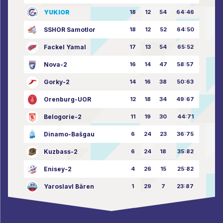
YUKIOR
18
12
54
64:46
SSHOR Samotlor
18
12
52
64:50
Fackel Yamal
17
13
54
65:52
Nova-2
16
14
47
58:57
Gorky-2
14
16
38
50:63
Orenburg-UOR
12
18
34
49:67
Belogorie-2
11
19
30
44:71
Dinamo-Bašgau
6
24
23
36:75
Kuzbass-2
6
24
18
35:82
Enisey-2
4
26
15
25:82
Yaroslavl Bären
1
29
7
23:87