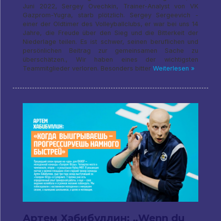
Juni 2022, Sergey Ovechkin, Trainer-Analyst von VK
Gazprom-Yugra, starb plötzlich. Sergey Sergeevich -
einer der Oldtimer des Volleyballclubs, er war bei uns 14
Jahre, die Freude über den Sieg und die Bitterkeit der
Niederlage teilen. Es ist schwer, seinen beruflichen und
persönlichen Beitrag zur gemeinsamen Sache zu
überschätzen., Wir haben eines der wichtigsten
Teammitglieder verloren. Besonders bitter
Weiterlesen »
Артем Хабибуллин: „Wenn du