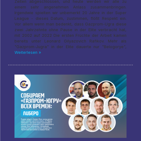
Zeiten abgeschlossen, und heute werden wir alle zu
einem sehr angenehmen Anlass zusammenbringen.
Irgendwie spielten wir unbemerkt 20 Jahre in der Super
League - dieses Datum, zustimmen, flößt Respekt ein.
Vor allem wenn man bedenkt, dass Gazprom-Ugra diese
zwei Jahrzehnte ohne Pause in der Elite verbracht hat,
mit 2002 auf 2022 Die ersten Früchte der Arbeit kamen
bereits unter Leonard Gilyazovich Rafikov. Mehr als
"Gazprom-Jugra" in der Elite dauerte nur "Belogorye",
Weiterlesen »