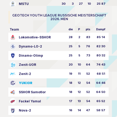
MSTU
30
3
27
10
25:87
GEOTECH YOUTH LEAGUE RUSSISCHE MEISTERSCHAFT
2026. MEN
Team
die
P
pts
Dampf
Lokomotive-SSHOR
28
2
83
85:14
Dynamo-LO-2
25
5
76
82:30
Dinamo-Olimp
25
5
73
80:32
Zenit-UOR
20
10
64
74:43
Zenit-2
19
11
52
68:51
YUKIOR
18
12
54
64:46
SSHOR Samotlor
18
12
52
64:50
Fackel Yamal
17
13
54
65:52
Nova-2
16
14
47
58:57