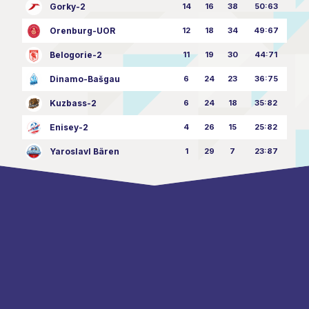
Gorky-2
14
16
38
50:63
Orenburg-UOR
12
18
34
49:67
Belogorie-2
11
19
30
44:71
Dinamo-Bašgau
6
24
23
36:75
Kuzbass-2
6
24
18
35:82
Enisey-2
4
26
15
25:82
Yaroslavl Bären
1
29
7
23:87