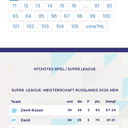
11
12
13
14
15
16
…
91
92
93
94
95
96
97
98
99
100
101
102
103
104
105
vorw?rts
N?CHSTES SPIEL / SUPER LEAGUE
SUPER -LEAGUE -MEISTERSCHAFT RUSSLANDS 2026. MEN
Team
und
die
P
pts
Dampf
Zenit-Kasan
30
28
2
82
87:24
Zenit
30
25
5
76
81:21