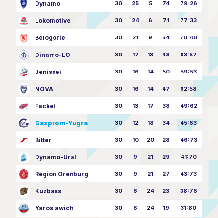
Dynamo
30
25
5
74
79:26
Lokomotive
30
24
6
71
77:33
Belogorie
30
21
9
64
70:40
Dinamo-LO
30
17
13
48
63:57
Jenissei
30
16
14
50
59:53
NOVA
30
16
14
47
62:58
Fackel
30
13
17
38
49:62
Gazprom-Yugra
30
12
18
34
45:63
Bitter
30
10
20
28
46:73
Dynamo-Ural
30
9
21
29
41:70
Region Orenburg
30
9
21
27
43:73
Kuzbass
30
6
24
23
38:76
Yaroslawich
30
6
24
19
31:80