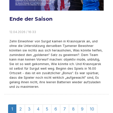
Ende der Saison
12.04.2026 / 16:33
Zehn Einwohner von Surgut kamen in Krasnojarsk an, und
ohne die Unterstützung derselben Tjumener Bewohner
könnten sie nichts aus sich herausholen, Was könnte helfen,
zumindest den „goldenen“ Satz zu gewinnen?. Dem Team
kann man keinen Vorwurf machen: objektiv müde, unblutig,
Sie ist so weit gekommen, Wie könnte ich. Und Krasnojarsk
ist selbst für Surgut weit weg. Beginn des Spiels in 16.00
Ortszeit - das ist ein zusätzlicher „Bonus“. Es war spürbar,
dass die Spieler noch nicht wirklich „aufgewacht“ sind, Es
gelang ihnen nicht, ihre leeren Batterien wieder aufzuladen
und zu maximieren.
1
2
3
4
5
6
7
8
9
10