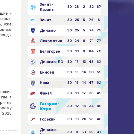
Зенит-
30
28
2
82
87:24
Казань
ьшие и
акрыт,
Зенит
30
25
5
76
81:21
ь, уже
нок же
Динамо
30
25
5
74
79:26
гранды
Локомотив
30
24
6
71
77:33
Белогорье
30
21
9
64
70:40
Динамо-ЛО
30
17
13
48
63:57
Енисей
30
16
14
50
59:53
Нова
30
16
14
47
62:58
полнил
Факел
30
13
17
38
49:62
 где в
ряные
Газпром-
30
12
18
34
45:63
торому
Югра
о 2020
Горький
30
10
20
28
46:73
Динамо-
30
9
21
29
41:70