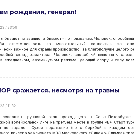
ем рождения, генерал!
23 / 23:59
ы бывают по званию, а бывают – по призванию. Человек, способный
бя ответственность за многотысячный коллектив, за сло
ически важное для страны производство, за благополучие целого р
особый склад характера. Человек, способный выполнять сложн
 в ежедневном, ежеминутном режиме, дающий опору и силу все
ОР сражается, несмотря на травмы
23 / 11:32
завершил групповой этап проходящего в Санкт-Петербурге 
ной волейбольной лиге на третьем месте в группе «Б». Старт тур
н не задался. Сухое поражение (но с борьбой в каждом сет
яного призера чемпионата МВЛ московского «Динамо-Олимпа» тра