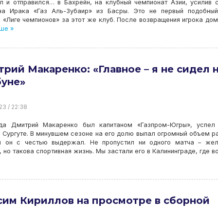
л и отправился… в Бахрейн, на клубный чемпионат Азии, усилив 
на Ирака «Газ Аль-Зубаир» из Басры. Это не первый подобный
й «Лиге чемпионов» за этот же клуб. После возвращения игрока до
ше »
рий Макаренко: «Главное – я не сидел 
буне»
23 / 22:38
да Дмитрий Макаренко был капитаном «Газпром-Югры», успел 
 Сургуте. В минувшем сезоне на его долю выпал огромный объем р
й он с честью выдержал. Не пропустил ни одного матча – жел
 но такова спортивная жизнь. Мы застали его в Калининграде, где в
им Кириллов на просмотре в сборной