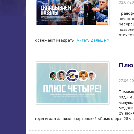
02.07.20
Трансф
нечасто
ресурсы
позволи
отечес
освежают квадраты,
Читать дальше »
Плю
27.06.20
Помимо
ряды е
минувш
медали 
29 июня
годы играл за нижневартовский «Самотлор». 25-л