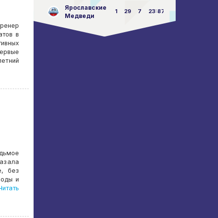
Ярославские
1
29
7
23:87
Медведи
тренер
атов в
тивных
ервые
летний
дьмое
казала
, без
воды и
итать