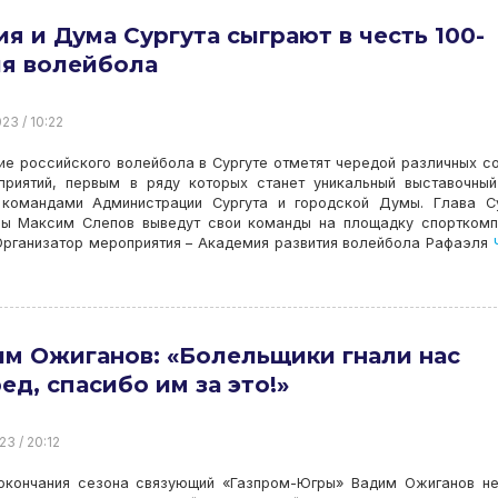
я и Дума Сургута сыграют в честь 100-
ия волейбола
23 / 10:22
ие российского волейбола в Сургуте отметят чередой различных с
приятий, первым в ряду которых станет уникальный выставочны
командами Администрации Сургута и городской Думы. Глава Су
мы Максим Слепов выведут свои команды на площадку спорткомп
Организатор мероприятия – Академия развития волейбола Рафаэля
Ч
м Ожиганов: «Болельщики гнали нас
ед, спасибо им за это!»
23 / 20:12
окончания сезона связующий «Газпром-Югры» Вадим Ожиганов н