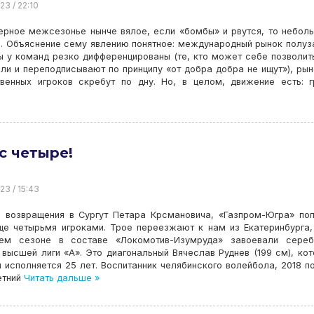
23 / 22:10
ерное межсезонье нынче вялое, если «бомбы» и рвутся, то небол
. Объяснение сему явлению понятное: международный рынок полуз
 у команд резко дифференцированы (те, кто может себе позволит
ли и переподписывают по принципу «от добра добра не ищут»), ры
твенных игроков скребут по дну. Но, в целом, движение есть: 
с четыре!
23 / 15:43
 возвращения в Сургут Петара Крсмановича, «Газпром-Югра» по
ще четырьмя игроками. Трое переезжают к нам из Екатеринбурга,
ем сезоне в составе «Локомотив-Изумруда» завоевали сереб
высшей лиги «А». Это диагональный Вячеслав Руднев (199 см), ко
 исполняется 25 лет. Воспитанник челябинского волейбола, 2018 п
етний
Читать дальше »