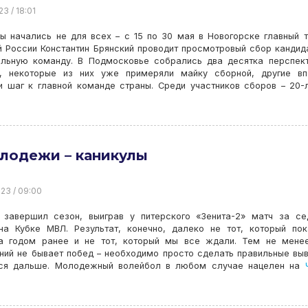
23 / 18:01
ы начались не для всех – с 15 по 30 мая в Новогорске главный 
 России Константин Брянский проводит просмотровый сбор кандид
альную команду. В Подмосковье собрались два десятка перспек
в, некоторые из них уже примеряли майку сборной, другие вп
и шаг к главной команде страны. Среди участников сборов – 20-
лодежи – каникулы
23 / 09:00
завершил сезон, выиграв у питерского «Зенита-2» матч за се
на Кубке МВЛ. Результат, конечно, далеко не тот, который по
а годом ранее и не тот, который мы все ждали. Тем не менее
ний не бывает побед – необходимо просто сделать правильные вы
ься дальше. Молодежный волейбол в любом случае нацелен на
Ч