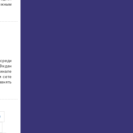
вожным
среди
 Фидан
инале
м сете
авнять
9