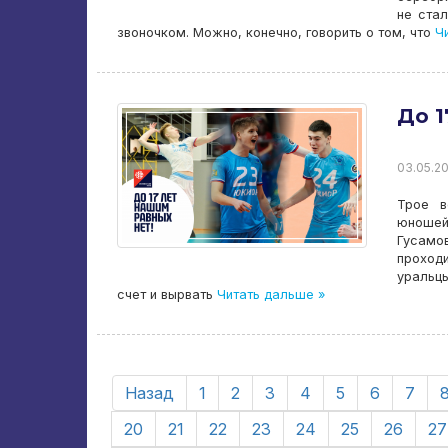
не ста
звоночком. Можно, конечно, говорить о том, что
Чи
До 1
03.05.20
Трое в
юношей 
Гусамо
проходи
уральцы
счет и вырвать
Читать дальше »
Назад
1
2
3
4
5
6
7
20
21
22
23
24
25
26
27