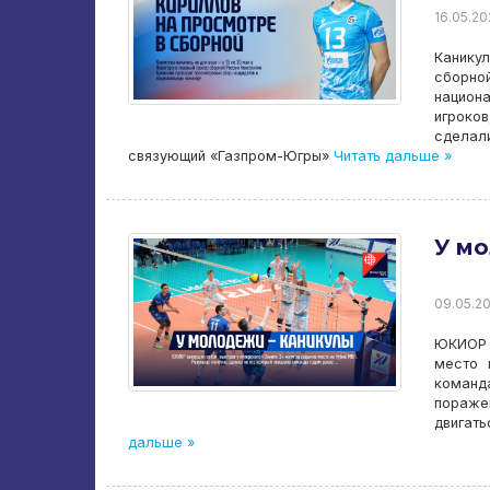
16.05.20
Каникул
сборной
национ
игроко
сделал
связующий «Газпром-Югры»
Читать дальше »
У мо
09.05.20
ЮКИОР 
место 
команд
пораже
двигат
дальше »