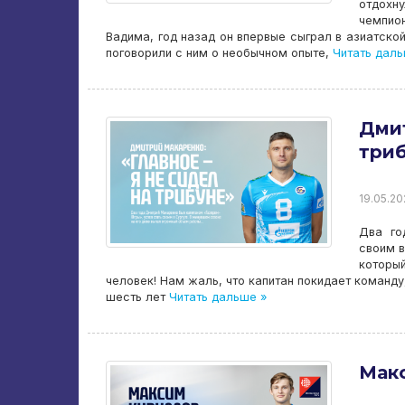
отдохну
чемпио
Вадима, год назад он впервые сыграл в азиатско
поговорили с ним о необычном опыте,
Читать даль
Дмит
три
19.05.20
Два го
своим в
которы
человек! Нам жаль, что капитан покидает команду,
шесть лет
Читать дальше »
Макс