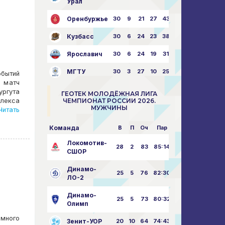
Урал
Оренбуржье
30
9
21
27
43:73
Кузбасс
30
6
24
23
38:76
Ярославич
30
6
24
19
31:80
МГТУ
30
3
27
10
25:87
обытий
й матч
ргута
ГЕОТЕК МОЛОДЁЖНАЯ ЛИГА
лекса
ЧЕМПИОНАТ РОССИИ 2026.
МУЖЧИНЫ
итать
Команда
В
П
Оч
Пар
Локомотив-
28
2
83
85:14
СШОР
Динамо-
25
5
76
82:30
ЛО-2
Динамо-
25
5
73
80:32
Олимп
емного
Зенит-УОР
20
10
64
74:43