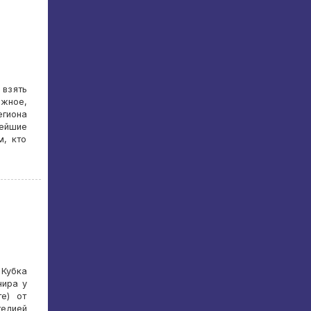
 взять
жное,
егиона
ейшие
м, кто
Кубка
нира у
е) от
гедией