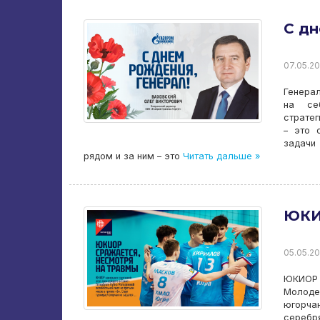
С дн
07.05.20
Генерал
на се
стратег
– это 
задачи
рядом и за ним – это
Читать дальше »
ЮКИ
05.05.20
ЮКИОР 
Молодеж
югорча
серебр