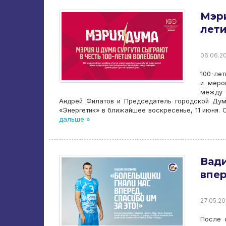
Мэри
лет
06.06.20
100-лет
и меро
между 
Андрей Филатов и Председатель городской Ду
«Энергетик» в ближайшее воскресенье, 11 июня. 
дальше »
Вади
впер
27.05.20
После 