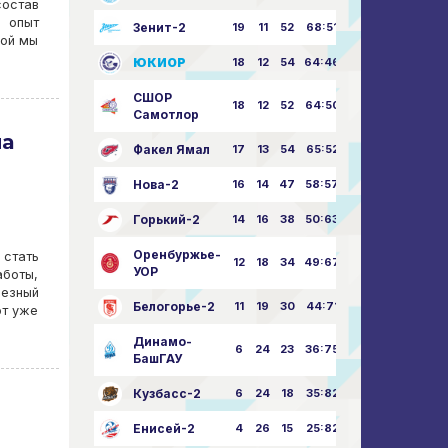
состав
 опыт
Зенит-2
19
11
52
68:51
мой мы
ЮКИОР
18
12
54
64:46
СШОР
18
12
52
64:50
Самотлор
на
Факел Ямал
17
13
54
65:52
Нова-2
16
14
47
58:57
Горький-2
14
16
38
50:63
Оренбуржье-
стать
12
18
34
49:67
УОР
аботы,
езный
Белогорье-2
11
19
30
44:71
от уже
Динамо-
6
24
23
36:75
БашГАУ
Кузбасс-2
6
24
18
35:82
Енисей-2
4
26
15
25:82