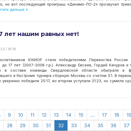
ло, но вот последующий проигрыш «Динамо-ЛО-2» прозвучал тре
тать дальше »
7 лет нашим равных нет!
23 / 16:16
оспитанников ЮКИОР стали победителями Первенства России 
до 17 лет (2007-2008 г.р.). Александр Евсеев, Гордей Качуров и
в в составе команды Свердловской области обыграли в ф
вшего в Костроме турнира сборную Москвы со счетом 3:1. В перво
 уверенно победили 25:17, во втором уступали 21:23, но сумели ср
8
9
10
11
12
13
14
15
…
17
18
1
28
29
30
31
32
33
34
35
36
37