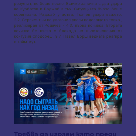
резултат, не беше лесно. Всичко започна с два удара
на Курбатов и Раджаб в тъч. Ситуацията бързо беше
коригирана: Раджаб участва, Ткачев удари въжето,
2:2. Сервисът ни по диагонал улови подаващата топка.,
реализиран от Родичев - 4:3, първа почивка. Втората
почивка бе взета с блокада на възстановения от
контузия Сподобец., 9:7, Павел Борш веднага реагира
с тайм-аут.
Трябва да играем като преди