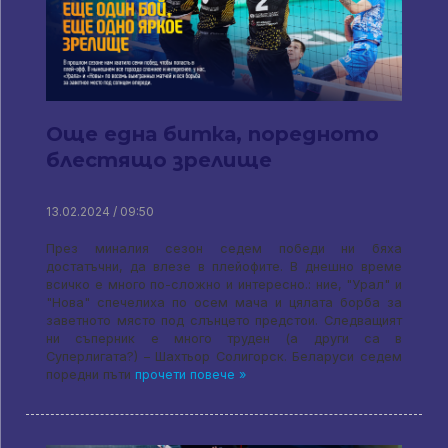
Още една битка, поредното
блестящо зрелище
13.02.2024 / 09:50
През миналия сезон седем победи ни бяха
достатъчни, да влезе в плейофите. В днешно време
всичко е много по-сложно и интересно.: ние, "Урал" и
"Нова" спечелиха по осем мача и цялата борба за
заветното място под слънцето предстои. Следващият
ни съперник е много труден (а други са в
Суперлигата?) – Шахтьор Солигорск. Беларуси седем
поредни пъти
прочети повече »