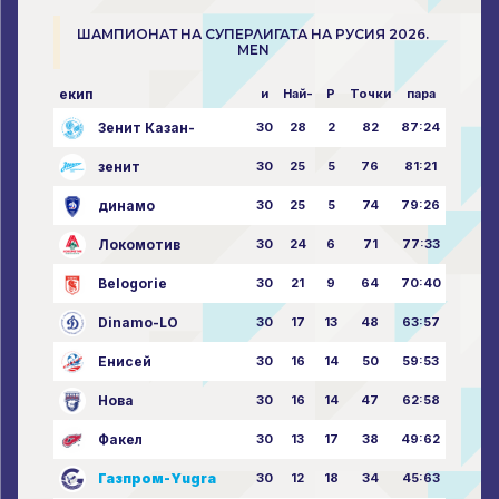
ШАМПИОНАТ НА СУПЕРЛИГАТА НА РУСИЯ 2026.
MEN
екип
и
Най-
P
Точки
пара
Зенит Казан-
30
28
2
82
87:24
зенит
30
25
5
76
81:21
динамо
30
25
5
74
79:26
Локомотив
30
24
6
71
77:33
Belogorie
30
21
9
64
70:40
Dinamo-LO
30
17
13
48
63:57
Енисей
30
16
14
50
59:53
Нова
30
16
14
47
62:58
Факел
30
13
17
38
49:62
Газпром-Yugra
30
12
18
34
45:63