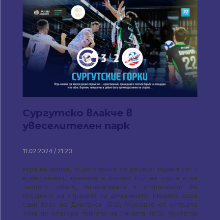
Сургутско влакче в
увеселителен парк
11.02.2024 / 21:23
Игра на люлка, където много се реши от първия сет -
единственият, премина в близък бой на корта и на
таблото. обаче, инициативата в откриването бе
предимно на страната на домакините: Кирилов дава
един блок на Дмитриев (5:3), Мурашко от четвърта
зона не пласира топката на линията (8:5), Курбатов