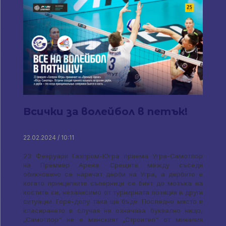
Всички за волейбол в петък!
22.02.2024 / 10:11
23 Февруари Газпром-Югра приема Угра-Самотлор
на Премиер Арена. Срещите между съседи
обикновено се наричат ​​дерби на Угра, а дербито е
когато принципните съперници се бият до мозъка на
костите си, независимо от турнирната позиция и други
ситуации. Горе-долу така ще бъде. Последно място в
класирането в случая не означава буквално нищо,
„Самотлор“ не е минският „Строител“ от миналия