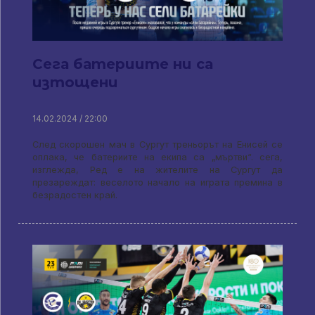
Сега батериите ни са
изтощени
14.02.2024 / 22:00
След скорошен мач в Сургут треньорът на Енисей се
оплака, че батериите на екипа са „мъртви“. сега,
изглежда, Ред е на жителите на Сургут да
презареждат: веселото начало на играта премина в
безрадостен край.