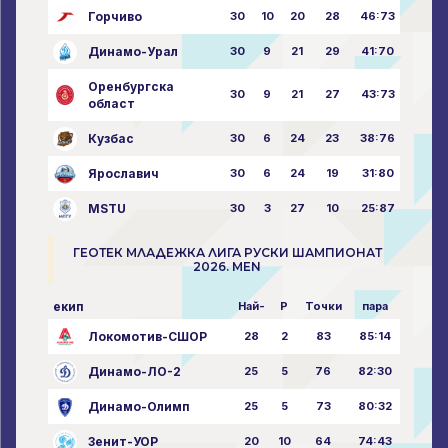
Горчиво
30
10
20
28
46:73
Динамо-Урал
30
9
21
29
41:70
Оренбургска
30
9
21
27
43:73
област
Кузбас
30
6
24
23
38:76
Ярославич
30
6
24
19
31:80
MSTU
30
3
27
10
25:87
ГЕОТЕК МЛАДЕЖКА ЛИГА РУСКИ ШАМПИОНАТ
2026. MEN
екип
Най-
P
Точки
пара
Локомотив-СШОР
28
2
83
85:14
Динамо-ЛО-2
25
5
76
82:30
Динамо-Олимп
25
5
73
80:32
Зенит-УОР
20
10
64
74:43