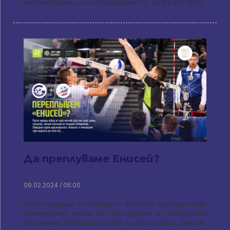
изготвя първия, но не и последният ас за играта (10:7).
Да преплуваме Енисей?
09.02.2024 / 05:00
След поредица от победи от три мача сургутци чакат
домакинство, може би, най-трудният от настоящите
противници. Победната серия на Красноярск „Енисей“