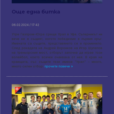
Още една битка
06.02.2024 / 17:42
Утре Газпром-Югра среща Урал в Уфа. Съперникът ни
вече не е същият, когото победихме в първия кръг.
Имената са същите, представянето се е променило.
След рокадата на Андрей Воронков на Игор Шулепов
на треньорския мост, отборът започна да играе този
волейбол, което всички очакваха от нея. В края на
краищата, със същите тези имена "Урал" – много,
много силен отбор.
прочети повече »