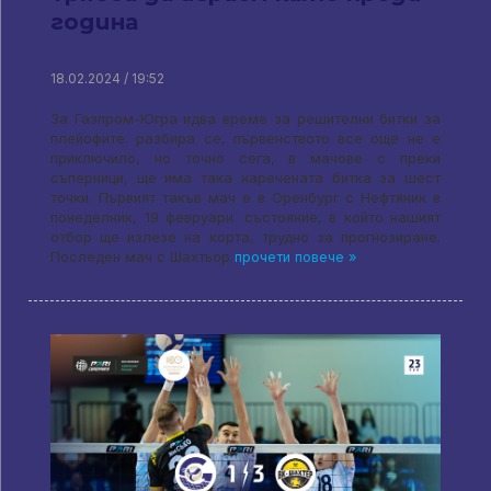
година
18.02.2024 / 19:52
За Газпром-Югра идва време за решителни битки за
плейофите. разбира се, първенството все още не е
приключило, но точно сега, в мачове с преки
съперници, ще има така наречената битка за шест
точки. Първият такъв мач е в Оренбург с Нефтяник в
понеделник, 19 февруари. състояние, в който нашият
отбор ще излезе на корта, трудно за прогнозиране.
Последен мач с Шахтьор
прочети повече »