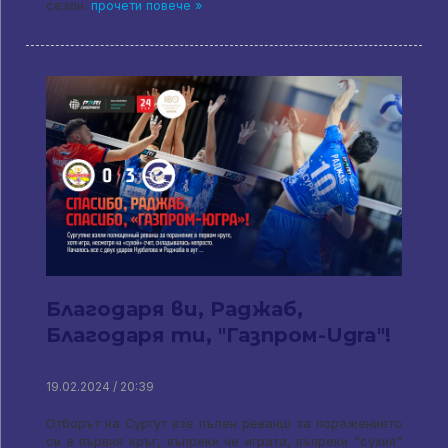
сезон.
прочети повече »
Благодаря ви, Раджаб,
Благодаря ти, "Газпром-Ugra"!
19.02.2024 / 20:39
Отборът на Сургут взе пълен реванш за поражението
си в първия кръг, въпреки че играта, въпреки "сухия"