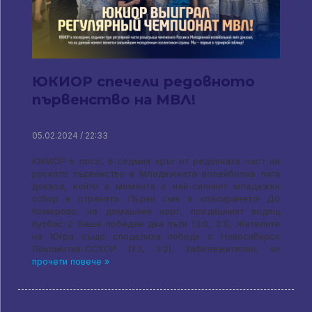
ЮКИОР спечели редовното
първенство на МВЛ!
05.02.2024 / 22:33
ЮКИОР в посл, в седмия кръг от редовната част на
руското първенство в Младежката волейболна лига
доказа, който в момента е най-силният младежки
отбор в страната. Първи сме в класирането! До
Кемерово, на домашния корт, предишният водещ
Кузбас-2 беше победен два пъти (3:0, 3:1), Жителите
на Югра също споделиха победи с Новосибирск
Локомотив-ССХОР (1:3, 3:2). Забележително, че
прочети повече »