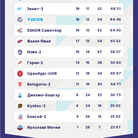
Зенит-2
19
11
52
68:51
YUKIOR
18
12
54
64:46
SSHOR Самотлор
18
12
52
64:50
Факел Ямал
17
13
54
65:52
Нова-2
16
14
47
58:57
Горки-2
14
16
38
50:63
Оренбург-UOR
12
18
34
49:67
Belogorie-2
11
19
30
44:71
Динамо-Башгау
6
24
23
36:75
Кузбас-2
6
24
18
35:82
Енисей-2
4
26
15
25:82
Ярославл Мечки
1
29
7
23:87