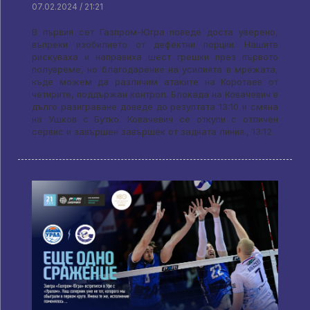
07.02.2024 / 21:21
В първия сет Газпром-Югра поведе доста уверено,
въпреки изобилието от дефектни порции. Нашите
рискуваха и направиха шест грешки през първото
полувреме, но благодарение на усилията в мрежата,
къде можем да различим атаките на Коротаев от
четирите, поддържан контрол. Блокада на Ковачевич в
дълго разиграване доведе до резултата 13:10 и смяна
на Ушков с Бутко. Ковачевич се откупи с отличен
сервис и завършен завършек от задната линия., 13:12.