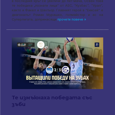
в последния кръг се увеличи до пет мача, Освен това
те победиха „познати лица“ от ASC, "Кузбас", "Урал",
както и Факел и Шахтьор. Главният герой в "Енисей" е
диагоналът Роман Мурашко, голмайстор и ас на
Суперлигата, допринасящи
прочети повече »
Те измъкнаха победата със
зъби