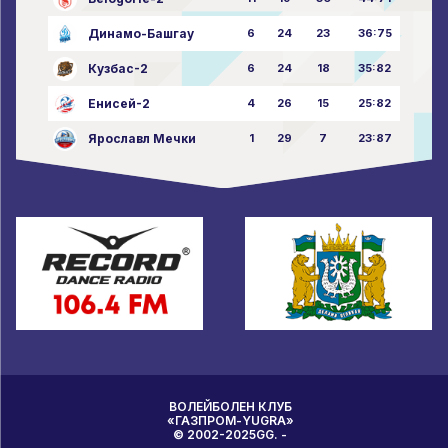
Динамо-Башгау
6
24
23
36:75
Кузбас-2
6
24
18
35:82
Енисей-2
4
26
15
25:82
Ярославл Мечки
1
29
7
23:87
ВОЛЕЙБОЛЕН КЛУБ
«ГАЗПРОМ-YUGRA»
© 2002-2025GG. -