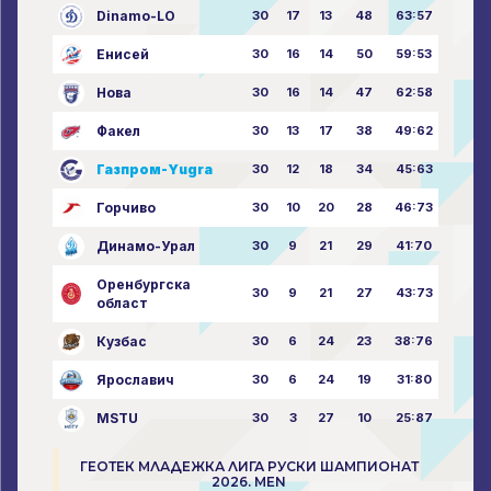
Dinamo-LO
30
17
13
48
63:57
Енисей
30
16
14
50
59:53
Нова
30
16
14
47
62:58
Факел
30
13
17
38
49:62
Газпром-Yugra
30
12
18
34
45:63
Горчиво
30
10
20
28
46:73
Динамо-Урал
30
9
21
29
41:70
Оренбургска
30
9
21
27
43:73
област
Кузбас
30
6
24
23
38:76
Ярославич
30
6
24
19
31:80
MSTU
30
3
27
10
25:87
ГЕОТЕК МЛАДЕЖКА ЛИГА РУСКИ ШАМПИОНАТ
2026. MEN