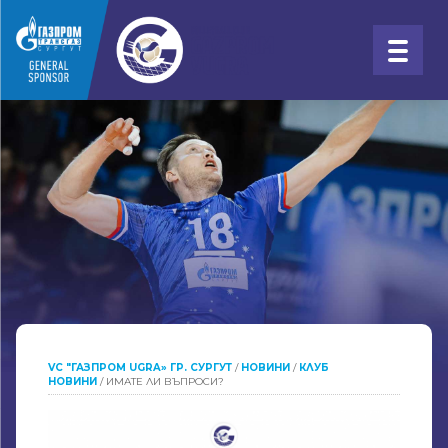
VC "ГАЗПРОМ UGRA» ГР. СУРГУТ
/
НОВИНИ
/
КЛУБ
НОВИНИ
/
ИМАТЕ ЛИ ВЪПРОСИ?