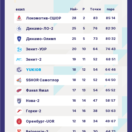
екип
Най-
P
Точки
пара
Локомотив-СШОР
28
2
83
85:14
Динамо-ЛО-2
25
5
76
82:30
Динамо-Олимп
25
5
73
80:32
Зенит-УОР
20
10
64
74:43
Зенит-2
19
11
52
68:51
YUKIOR
18
12
54
64:46
SSHOR Самотлор
18
12
52
64:50
Факел Ямал
17
13
54
65:52
Нова-2
16
14
47
58:57
Горки-2
14
16
38
50:63
Оренбург-UOR
12
18
34
49:67
Belogorie-2
11
19
30
44:71