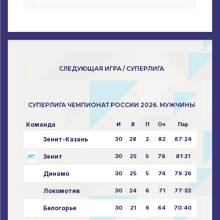
СЛЕДУЮЩАЯ ИГРА / СУПЕРЛИГА
СУПЕРЛИГА ЧЕМПИОНАТ РОССИИ 2026. МУЖЧИНЫ
Команда
И
В
П
Оч
Пар
Зенит-Казань
30
28
2
82
87:24
Зенит
30
25
5
76
81:21
Динамо
30
25
5
74
79:26
Локомотив
30
24
6
71
77:33
Белогорье
30
21
9
64
70:40