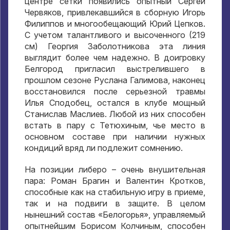
центре сетки появились опытный Сергей
Червяков, привлекавшийся в сборную Игорь
Филиппов и многообещающий Юрий Цепков.
С учетом талантливого и высоченного (219
см) Георгия Заболотникова эта линия
выглядит более чем надежно. В доигровку
Белгород пригласил выстрелившего в
прошлом сезоне Руслана Галимова, наконец
восстановился после серьезной травмы
Илья Сподобец, остался в клубе мощный
Станислав Маслиев. Любой из них способен
встать в пару с Тетюхиным, чье место в
основном составе при наличии нужных
кондиций вряд ли подлежит сомнению.
На позиции либеро – очень внушительная
пара: Роман Брагин и Валентин Кротков,
способные как на стабильную игру в приеме,
так и на подвиги в защите. В целом
нынешний состав «Белогорья», управляемый
опытнейшим Борисом Колчиным, способен