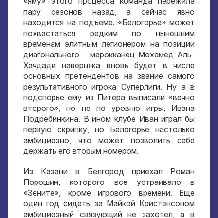
«яму» этого процесса команда пережила
пару сезонов назад, а сейчас явно
находится на подъеме. «Белогорье» может
похвастаться редким по нынешним
временам элитным легионером на позиции
диагонального – марокканец Мохамед Аль-
Хачдади наверняка вновь будет в числе
основных претендентов на звание самого
результативного игрока Суперлиги. Ну а в
подспорье ему из Питера выписали «вечно
второго», но не по уровню игры, Ивана
Подребинкина. В ином клубе Иван играл бы
первую скрипку, но Белогорье настолько
амбициозно, что может позволить себе
держать его вторым номером.
Из Казани в Белгород приехал Роман
Порошин, которого все устраивало в
«Зените», кроме игрового времени. Еще
один год сидеть за Майкой Кристенсоном
амбициозный связующий не захотел, а в