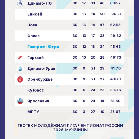
Динамо-ЛО
30
17
13
48
63:57
Енисей
30
16
14
50
59:53
Нова
30
16
14
47
62:58
Факел
30
13
17
38
49:62
Газпром-Югра
30
12
18
34
45:63
Горький
30
10
20
28
46:73
Динамо-Урал
30
9
21
29
41:70
Оренбуржье
30
9
21
27
43:73
Кузбасс
30
6
24
23
38:76
Ярославич
30
6
24
19
31:80
МГТУ
30
3
27
10
25:87
ГЕОТЕК МОЛОДЁЖНАЯ ЛИГА ЧЕМПИОНАТ РОССИИ
2026. МУЖЧИНЫ