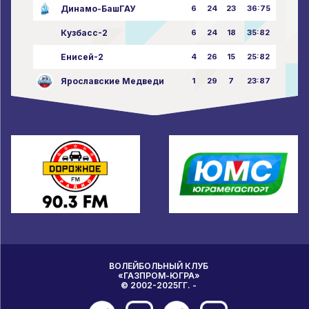
Динамо-БашГАУ
6
24
23
36:75
Кузбасс-2
6
24
18
35:82
Енисей-2
4
26
15
25:82
Ярославские Медведи
1
29
7
23:87
ВОЛЕЙБОЛЬНЫЙ КЛУБ
«ГАЗПРОМ-ЮГРА»
© 2002-2025ГГ. -