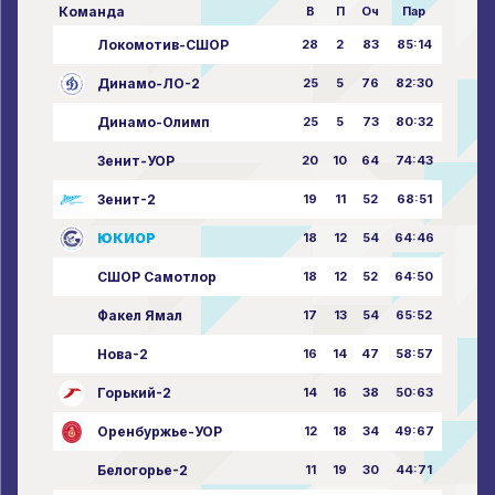
Команда
В
П
Оч
Пар
Локомотив-СШОР
28
2
83
85:14
Динамо-ЛО-2
25
5
76
82:30
Динамо-Олимп
25
5
73
80:32
Зенит-УОР
20
10
64
74:43
Зенит-2
19
11
52
68:51
ЮКИОР
18
12
54
64:46
СШОР Самотлор
18
12
52
64:50
Факел Ямал
17
13
54
65:52
Нова-2
16
14
47
58:57
Горький-2
14
16
38
50:63
Оренбуржье-УОР
12
18
34
49:67
Белогорье-2
11
19
30
44:71