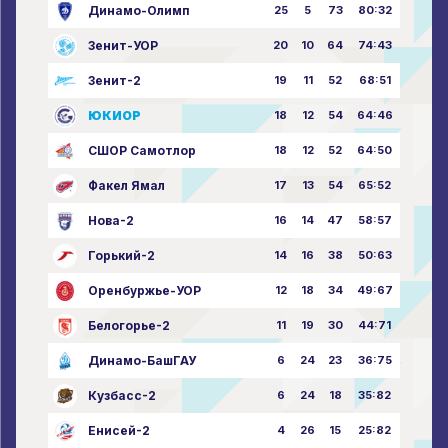
Динамо-Олимп
25
5
73
80:32
Зенит-УОР
20
10
64
74:43
Зенит-2
19
11
52
68:51
ЮКИОР
18
12
54
64:46
СШОР Самотлор
18
12
52
64:50
Факел Ямал
17
13
54
65:52
Нова-2
16
14
47
58:57
Горький-2
14
16
38
50:63
Оренбуржье-УОР
12
18
34
49:67
Белогорье-2
11
19
30
44:71
Динамо-БашГАУ
6
24
23
36:75
Кузбасс-2
6
24
18
35:82
Енисей-2
4
26
15
25:82