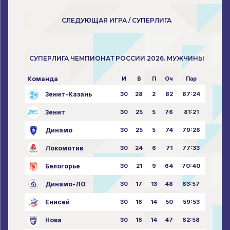
СЛЕДУЮЩАЯ ИГРА / СУПЕРЛИГА
СУПЕРЛИГА ЧЕМПИОНАТ РОССИИ 2026. МУЖЧИНЫ
Команда
И
В
П
Оч
Пар
Зенит-Казань
30
28
2
82
87:24
Зенит
30
25
5
76
81:21
Динамо
30
25
5
74
79:26
Локомотив
30
24
6
71
77:33
Белогорье
30
21
9
64
70:40
Динамо-ЛО
30
17
13
48
63:57
Енисей
30
16
14
50
59:53
Нова
30
16
14
47
62:58