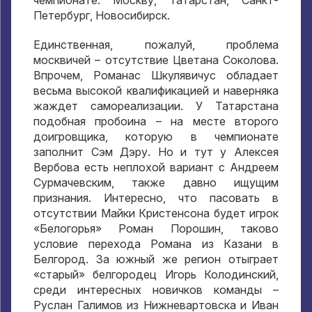
чемпионате: Москву, Татарстан, Санкт-
Петербург, Новосибирск.
Единственная, пожалуй, проблема
москвичей – отсутствие Цветана Соколова.
Впрочем, Романас Шкулявичус обладает
весьма высокой квалификацией и наверняка
жаждет самореализации. У Татарстана
подобная пробоина – на месте второго
доигровщика, которую в чемпионате
заполнит Сэм Дэру. Но и тут у Алексея
Вербова есть неплохой вариант с Андреем
Сурмачевским, также давно ищущим
признания. Интересно, что пасовать в
отсутствии Майки Кристенсона будет игрок
«Белогорья» Роман Порошин, таково
условие перехода Романа из Казани в
Белгород. За южный же регион отыграет
«старый» белгородец Игорь Колодинский,
среди интересных новичков команды –
Руслан Галимов из Нижневартовска и Иван