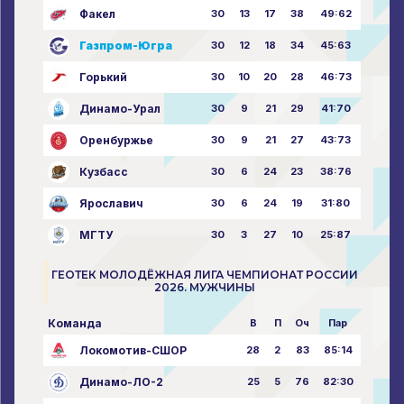
Факел
30
13
17
38
49:62
Газпром-Югра
30
12
18
34
45:63
Горький
30
10
20
28
46:73
Динамо-Урал
30
9
21
29
41:70
Оренбуржье
30
9
21
27
43:73
Кузбасс
30
6
24
23
38:76
Ярославич
30
6
24
19
31:80
МГТУ
30
3
27
10
25:87
ГЕОТЕК МОЛОДЁЖНАЯ ЛИГА ЧЕМПИОНАТ РОССИИ
2026. МУЖЧИНЫ
Команда
В
П
Оч
Пар
Локомотив-СШОР
28
2
83
85:14
Динамо-ЛО-2
25
5
76
82:30