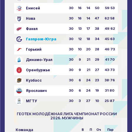
Енисей
30
16
14
50
59:53
Нова
30
16
14
47
62:58
Факел
30
13
17
38
49:62
Газпром-Югра
30
12
18
34
45:63
Горький
30
10
20
28
46:73
Динамо-Урал
30
9
21
29
41:70
Оренбуржье
30
9
21
27
43:73
Кузбасс
30
6
24
23
38:76
Ярославич
30
6
24
19
31:80
МГТУ
30
3
27
10
25:87
ГЕОТЕК МОЛОДЁЖНАЯ ЛИГА ЧЕМПИОНАТ РОССИИ
2026. МУЖЧИНЫ
Команда
В
П
Оч
Пар