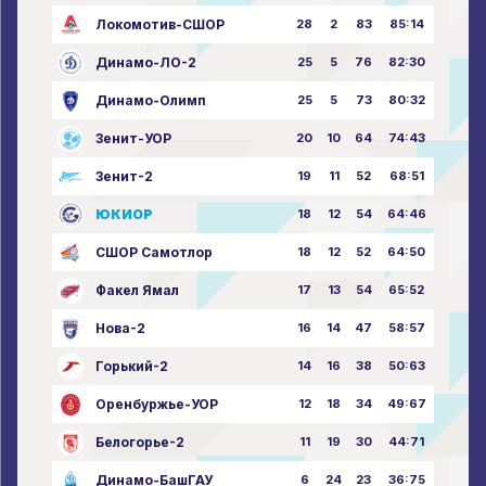
Локомотив-СШОР
28
2
83
85:14
Динамо-ЛО-2
25
5
76
82:30
Динамо-Олимп
25
5
73
80:32
Зенит-УОР
20
10
64
74:43
Зенит-2
19
11
52
68:51
ЮКИОР
18
12
54
64:46
СШОР Самотлор
18
12
52
64:50
Факел Ямал
17
13
54
65:52
Нова-2
16
14
47
58:57
Горький-2
14
16
38
50:63
Оренбуржье-УОР
12
18
34
49:67
Белогорье-2
11
19
30
44:71
Динамо-БашГАУ
6
24
23
36:75