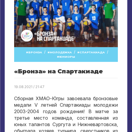
/
/
/
БРОНЗА
МОЛОДЕЖКА
СПАРТАКИАДА
ЮНИОРЫ
«Бронза» на Спартакиаде
19.08.2021 / 21:47
Сборная ХМАО-Югры завоевала бронзовые
медали V летней Спартакиады молодежи
2003-2004 годов рождения! В матче за
третье место команда, составленная из
юных талантов Сургута и Нижневартовска,
обыграла хозяев турнира, сверстников из