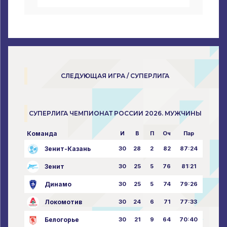
СЛЕДУЮЩАЯ ИГРА / СУПЕРЛИГА
СУПЕРЛИГА ЧЕМПИОНАТ РОССИИ 2026. МУЖЧИНЫ
Команда
И
В
П
Оч
Пар
Зенит-Казань
30
28
2
82
87:24
Зенит
30
25
5
76
81:21
Динамо
30
25
5
74
79:26
Локомотив
30
24
6
71
77:33
Белогорье
30
21
9
64
70:40