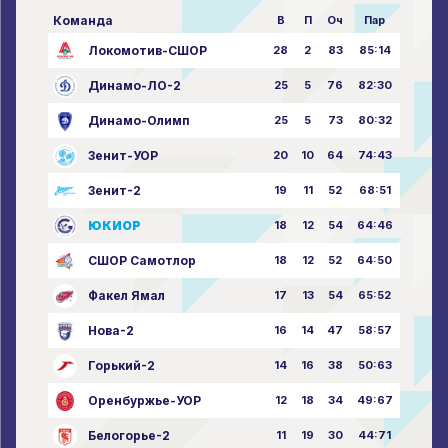
Команда
В
П
Оч
Пар
Локомотив-СШОР
28
2
83
85:14
Динамо-ЛО-2
25
5
76
82:30
Динамо-Олимп
25
5
73
80:32
Зенит-УОР
20
10
64
74:43
Зенит-2
19
11
52
68:51
ЮКИОР
18
12
54
64:46
СШОР Самотлор
18
12
52
64:50
Факел Ямал
17
13
54
65:52
Нова-2
16
14
47
58:57
Горький-2
14
16
38
50:63
Оренбуржье-УОР
12
18
34
49:67
Белогорье-2
11
19
30
44:71