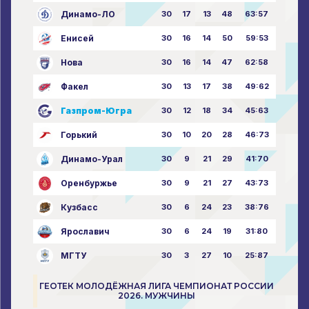
Динамо-ЛО
30
17
13
48
63:57
Енисей
30
16
14
50
59:53
Нова
30
16
14
47
62:58
Факел
30
13
17
38
49:62
Газпром-Югра
30
12
18
34
45:63
Горький
30
10
20
28
46:73
Динамо-Урал
30
9
21
29
41:70
Оренбуржье
30
9
21
27
43:73
Кузбасс
30
6
24
23
38:76
Ярославич
30
6
24
19
31:80
МГТУ
30
3
27
10
25:87
ГЕОТЕК МОЛОДЁЖНАЯ ЛИГА ЧЕМПИОНАТ РОССИИ
2026. МУЖЧИНЫ