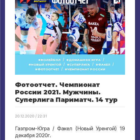
/
/
ВОЛЕЙБОЛ
ДОМАШНЯЯ ИГРА
/
/
/
НОВЫЙ УРЕНГОЙ
СУПЕРЛИГА
ФАКЕЛ
/
ФОТООТЧЕТ
ЧЕМПИОНАТ РОССИИ
Фотоотчет. Чемпионат
России 2021. Мужчины.
Суперлига Париматч. 14 тур
20.12.2020 / 22:31
Газпром-Югра / Факел (Новый Уренгой) 19
декабря 2020г.