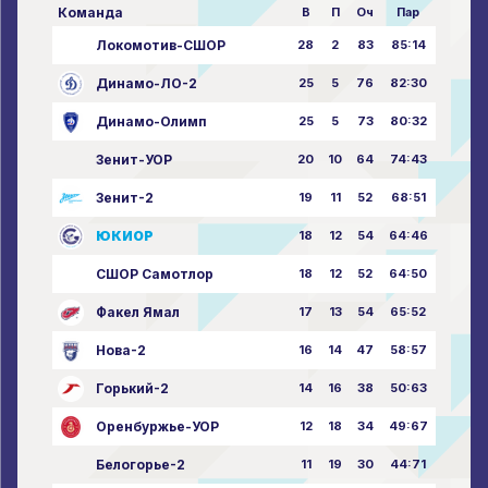
Команда
В
П
Оч
Пар
Локомотив-СШОР
28
2
83
85:14
Динамо-ЛО-2
25
5
76
82:30
Динамо-Олимп
25
5
73
80:32
Зенит-УОР
20
10
64
74:43
Зенит-2
19
11
52
68:51
ЮКИОР
18
12
54
64:46
СШОР Самотлор
18
12
52
64:50
Факел Ямал
17
13
54
65:52
Нова-2
16
14
47
58:57
Горький-2
14
16
38
50:63
Оренбуржье-УОР
12
18
34
49:67
Белогорье-2
11
19
30
44:71