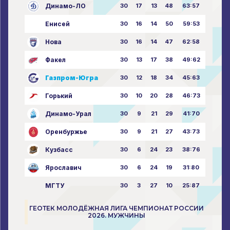
Динамо-ЛО
30
17
13
48
63:57
Енисей
30
16
14
50
59:53
Нова
30
16
14
47
62:58
Факел
30
13
17
38
49:62
Газпром-Югра
30
12
18
34
45:63
Горький
30
10
20
28
46:73
Динамо-Урал
30
9
21
29
41:70
Оренбуржье
30
9
21
27
43:73
Кузбасс
30
6
24
23
38:76
Ярославич
30
6
24
19
31:80
МГТУ
30
3
27
10
25:87
ГЕОТЕК МОЛОДЁЖНАЯ ЛИГА ЧЕМПИОНАТ РОССИИ
2026. МУЖЧИНЫ