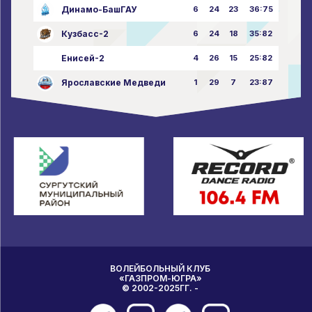
Динамо-БашГАУ
6
24
23
36:75
Кузбасс-2
6
24
18
35:82
Енисей-2
4
26
15
25:82
Ярославские Медведи
1
29
7
23:87
ВОЛЕЙБОЛЬНЫЙ КЛУБ
«ГАЗПРОМ-ЮГРА»
© 2002-2025ГГ. -